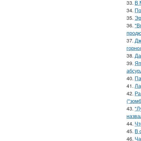
33.
В 
34.
По
35.
Эр
36.
"В
продю
37.
Дж
горно
38.
Да
39.
Яп
абсур
40.
Па
41.
Ла
42.
Ра
("зомб
43.
"Л
назва
44.
Чт
45.
В 
46.
Ча