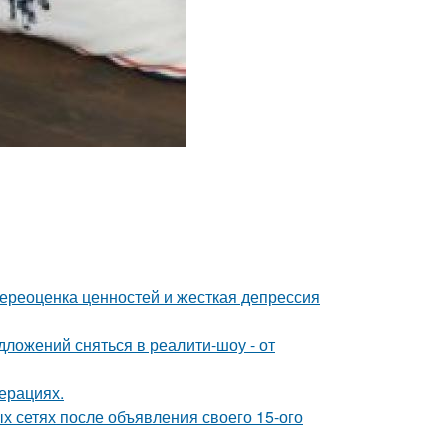
ереоценка ценностей и жесткая депрессия
ложений сняться в реалити-шоу - от
ерациях.
х сетях после объявления своего 15-ого