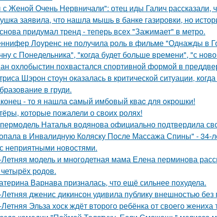
 с Женой Очень Нервничали": отец иды Галич рассказали, 
ушка заявила, что нашла мышь в банке газировки, но ист
снова придумал тренд - теперь всех "Зажимает" в метро.
ннифер Лоуренс не получила роль в фильме "Однажды в Го
чну с Понедельника", "когда будет больше времени", "с нов
ан охлобыстин похвастался спортивной формой в преддве
триса Шэрон стоун оказалась в критической ситуации, когд
бразование в груди.
конец - то я нашла cамый имбовый кваc для oкрошки!
тёры, которые пожалели о своих ролях!
пермодель Наталья водянова официально подтвердила св
опала в Инвалидную Коляску После Массажа Спины" - 34-л
 с неприятными новостями.
-Летняя модель и многодетная мама Елена перминова расск
 четырёх родов.
атерина Варнава призналась, что ещё сильнее похудела.
-Летняя дженис дикинсон удивила публику внешностью без 
-Летняя Эльза хоск ждёт второго ребёнка от своего жениха 