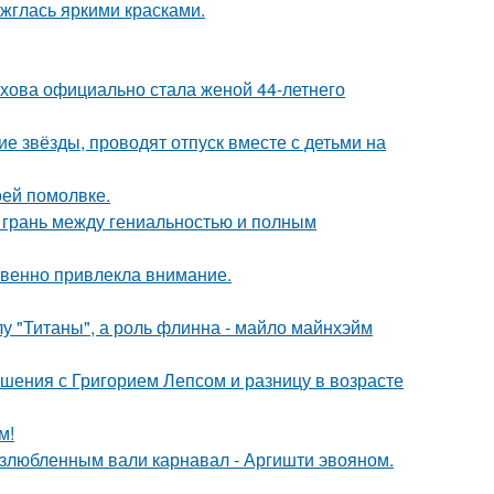
ажглась яркими красками.
хова официально стала женой 44-летнего
гие звёзды, проводят отпуск вместе с детьми на
оей помолвке.
о грань между гениальностью и полным
овенно привлекла внимание.
лу "Титаны", а роль флинна - майло майнхэйм
ошения с Григорием Лепсом и разницу в возрасте
м!
озлюбленным вали карнавал - Аргишти эвояном.