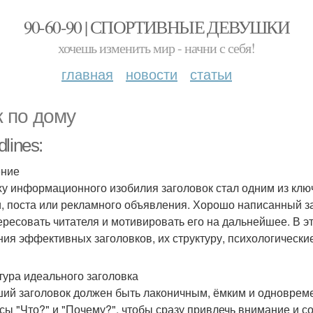
90-60-90 | СПОРТИВНЫЕ ДЕВУШКИ
хочешь изменить мир - начни с себя!
главная
новости
статьи
 по дому
lines:
ение
ху информационного изобилия заголовок стал одним из клю
и, поста или рекламного объявления. Хорошо написанный з
ересовать читателя и мотивировать его на дальнейшее. В 
ния эффективных заголовков, их структуру, психологически
тура идеального заголовка
ий заголовок должен быть лаконичным, ёмким и одноврем
сы "Что?" и "Почему?", чтобы сразу привлечь внимание и 