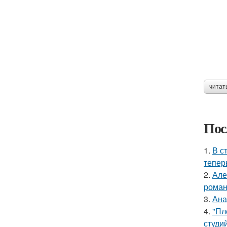
читат
Пос
1.
В с
тепер
2.
Але
роман
3.
Ана
4.
"Пл
студи