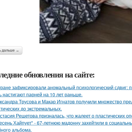
ь дальше →
ледние обновления на сайте:
тране зафиксировали аномальный психологический сдвиг: п
ь настигают парней на 10 лет раньше.
ксандра Трусова и Макар Игнатов получили множество пред
тических до экстремальных.
стасия Решетова призналась, что жалеет о пластических оп
есень Хайпует" - 67-летнюю мадонну захейтили в социальны
йного альбома.