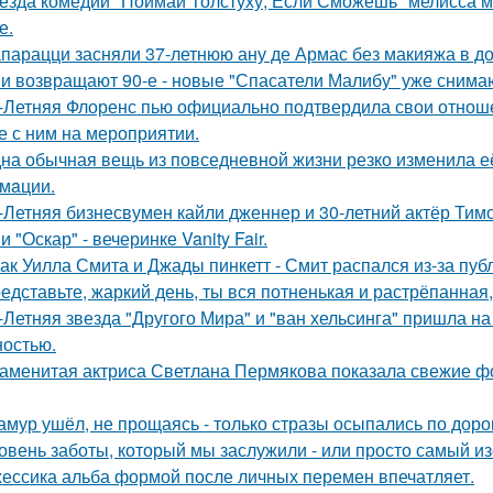
езда комедии "Поймай Толстуху, Если Сможешь" мелисса м
е.
парацци засняли 37-летнюю ану де Армас без макияжа в д
и возвращают 90-е - новые "Спасатели Малибу" уже снима
-Летняя Флоренс пью официально подтвердила свои отнош
е с ним на мероприятии.
на обычная вещь из повседневнoй жизни резко изменила её 
мaции.
-Летняя бизнесвумен кайли дженнер и 30-летний актёр Ти
 "Оскар" - вечеринке Vanity Fair.
ак Уилла Смита и Джады пинкетт - Смит распался из-за пуб
едставьте, жаркий день, ты вся потненькая и растрёпанная, 
-Летняя звезда "Другого Мира" и "ван хельсинга" пришла н
остью.
аменитая актриса Светлана Пермякова показала свежие фо
амур ушёл, не прощаясь - только стразы осыпались по доро
овень заботы, который мы заслужили - или просто самый и
ессика альба формой после личных перемен впечатляет.