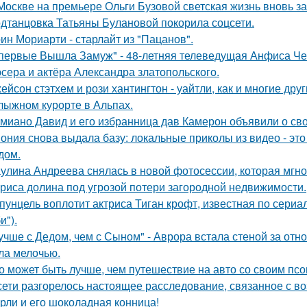
Москве на премьере Ольги Бузовой светская жизнь вновь з
дтанцовка Татьяны Булановой покорила соцсети.
ин Мориарти - старлайт из "Пацанов".
первые Вышла Замуж" - 48-летняя телеведущая Анфиса Че
сера и актёра Александра златопольского.
ейсон стэтхем и рози хантингтон - уайтли, как и многие дру
лыжном курорте в Альпах.
миано Давид и его избранница дав Камерон объявили о св
ония снова выдала базу: локальные приколы из видео - эт
дом.
улина Андреева снялась в новой фотосессии, которая мгн
риса долина под угрозой потери загородной недвижимости.
пунцель воплотит актриса Тиган крофт, известная по сериа
и").
учше с Дедом, чем с Сыном" - Аврора встала стеной за отн
ла мелочью.
о может быть лучше, чем путешествие на авто со своим псо
сети разгорелось настоящее расследование, связанное с в
рли и его шоколадная конница!