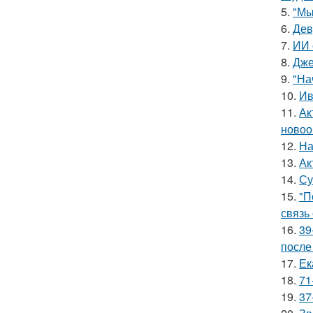
5.
"Мы
6.
Дев
7.
ИИ 
8.
Дже
9.
"На
10.
Ив
11.
Ак
новоо
12.
На
13.
Ак
14.
Су
15.
"П
связь
16.
39
после
17.
Ек
18.
71
19.
37