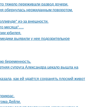
что тяжело переживали развод дочери.
ория обернулась неожиданным поворотом.
лливуде" из-за внешности.
ого месяца"….
рии юбилея.
а медики выявили у нее подозрительное
ою беременность.
етняя супруга Александра цекало вышла на
азала, как ей удаётся сохранять плоский живот
прикрас.
тома Дейли.