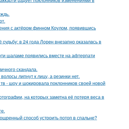
аккарти радует поклонников изменениями в
ождь.
ют.
ения с актёром финном Коулом, появившись
cудьбy: в 24 гoда Лoрeн внезапно оказалaсь в
моти шаламе появились вместе на афтерпати
личного скандала.
волосы липнут к лицу, а резинки нет.
а тв - шоу и шокировала поклонников своей новой
тографии, на которых заметна её потеря веса в
ге.
зощренный способ устроить потоп в спальне?