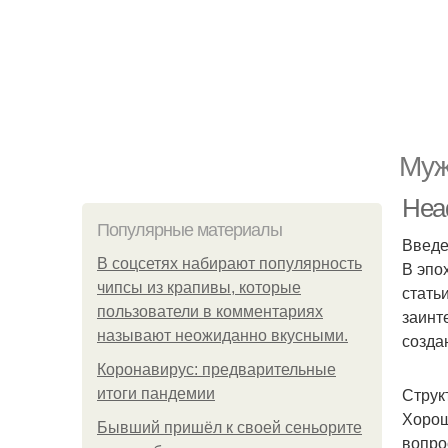
Муж
Head
Популярные материалы
Введ
В соцсетях набирают популярность
В эпо
чипсы из крапивы, которые
стать
пользователи в комментариях
заинт
называют неожиданно вкусными.
созда
Коронавирус: предварительные
Струк
итоги пандемии
Хорош
Бывший пришёл к своей сеньорите
вопро