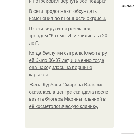
и потребовал вернуть все подарки.
элеме
В сети продолжают обсуждать
изменения во внешности актрисы.
В сети вирусится ролик под
трендом "Как мы Изменились за 20
лет".
Когда беллуччи сыграла Клеопатру,
ей было 36-37 лет, и именно тогда
она находилась на вершине
карьеры.
Жена Курбана Омарова Валерия
оказалась в центре скандала после
визита блогера Марины ильиной в
её косметологическую клинику.