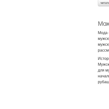
читат
Мож
Мода 
мужск
мужск
рассм
Истор
Мужск
для м
начал
рубаш