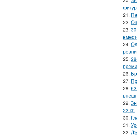
20.
Зв
фигур
21.
Па
22.
Он
23.
30
вмест
24.
Од
реани
25.
28
премии
26.
Бр
27.
Пр
28.
52
внешн
29.
Зн
22 кг.
30.
Гл
31.
Ур
32.
Дж