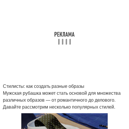
Стилисты: как создать разные образы
Мужская рубашка может стать основой для множества
различных образов — от романтичного до делового.
Давайте рассмотрим несколько популярных стилей.