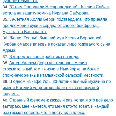
чувствительности.
34.
"С ним Поступили Несправедливо" - Ксения Собчак
встала на защиту комика Нурлана Сабурова.
35.
59-Летняя Холли Берри подтвердила, что приняла
предложение руки и сердца от своего бойфренда,
музыканта Вана ханта.
36.
"Копия Теоны": бывший муж Ксении Бородиной
Курбан омаров впервые показал лицо годовалого сына
Адама.
37.
Экстремальная акробатика на воде.
38.
Актер Уиллем Дефо постепенно сменил
стремительный темп жизни в Нью-йорке на более
спокойную жизнь в итальянской сельской местности.
39.
В одном из кафе Уфы 33-летний пьяный мужчина по
имени Евгений устроил конфликт из-за невкусной
шаурмы.
40.
Странный феномен: каждый раз, когда я это всё дело
вытираю, мне кажется, что меня кто-то зовёт, и каждый
раз грызёт совесть, что я поступила плохо.