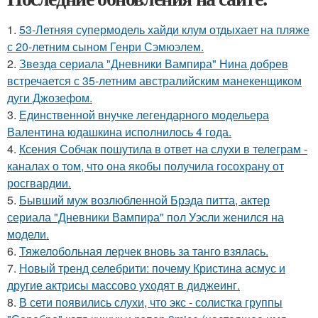
1.
53-Летняя супермодель хайди клум отдыхает на пляже
с 20-летним сыном Генри Сэмюэлем.
2.
Звeздa сериала "Дневники Вампира" Нина добрев
встречается с 35-летним австралийским манекенщиком
дуги Джозефом.
3.
Единственной внучке легендарного модельера
Валентина юдашкина исполнилось 4 года.
4.
Ксения Собчак пошутила в ответ на слухи в телеграм -
каналах о том, что она якобы получила госохрану от
росгвардии.
5.
Бывший муж возлюбленной Брэда питта, актер
сериала "Дневники Вампира" пол Уэсли женился на
модели.
6.
Тяжелобольная лерчек вновь за танго взялась.
7.
Новый тренд селебрити: почему Кристина асмус и
другие актрисы массово уходят в диджеинг.
8.
В сети появились слухи, что экс - солистка группы