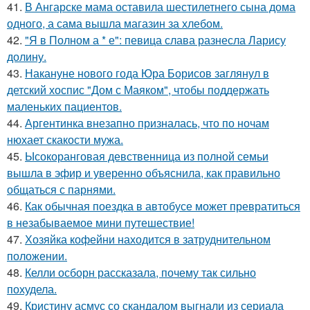
41.
В Ангарске мама оставила шестилетнего сына дома
одного, а сама вышла магазин за хлебом.
42.
"Я в Полном а * е": певица слава разнесла Ларису
долину.
43.
Накануне нового года Юра Борисов заглянул в
детский хоспис "Дом с Маяком", чтобы поддержать
маленьких пациентов.
44.
Аргентинка внезапно призналась, что по ночам
нюхает скакости мужа.
45.
Ысокоранговая девственница из полной семьи
вышла в эфир и уверенно объяснила, как правильно
общаться с парнями.
46.
Как обычная поездка в автобусе может превратиться
в незабываемое мини путешествие!
47.
Хозяйка кофейни находится в затруднительном
положении.
48.
Келли осборн рассказала, почему так сильно
похудела.
49.
Кристину асмус со скандалом выгнали из сериала