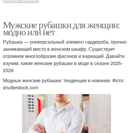
Мужские рубашки для женщин:
модно или нет
Рубашка — универсальный элемент гардероба, прочно
занимающий место в женском шкафу. Существует
огромное многообразие фасонов и вариаций. Давайте
изучим, какие женские рубашки в моде в сезоне 2025-
2026
Модные женские рубашки: тенденции и новинки. Фото:
shutterstock.com