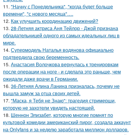
11.
"Начну с Понедельника", "когда будет больше
времени", "с нового месяца"….
12.
Как улучшить координацию движений?
13.
28-Летняя актриса Аня Тейлор - Джой признана
обладательницей одного из самых идеальных лиц в
мире.
14.
Супермодель Наталья водянова официально
подтвердила свою беременность.
15.
Анастасия Волочкова вернулась к тренировкам
после операции на ноге - и сделала это раньше, чем
ожидали даже врачи в Германии.
16.
36-Летняя Алина Ланина призналась, почему не
вышла замуж за отца своих детей.
17.
"Маска, я Тебя не Знаю": трагедия стримерши,
которую не захотели увидеть настоящей.
18.
Шеннон Элизабет, которую многие помнят по
культовой комедии американский пирог, создала аккаунт
на Onlyfans и за неделю заработала миллион долларов.