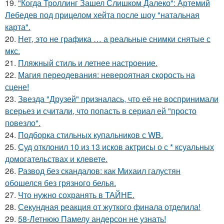
19.
"Когда Троллинг Зашел Слишком Далеко": Артемий
Лебедев под прицелом хейта после шоу "натальная
карта".
20.
Нет, это не графика … а реальные снимки снятые с
мкс.
21.
Пляжный стиль и летнее настроение.
22.
Магия переодевания: невероятная скорость на
сцене!
23.
Звезда "Друзей" призналась, что её не воспринимали
всерьез и считали, что попасть в сериал ей "просто
повезло".
24.
Подборка стильных купальников с WB.
25.
Суд отклонил 10 из 13 исков актрисы о с * ксуальных
домогательствах и клевете.
26.
Развод без скандалов: как Михаил галустян
обошелся без грязного белья.
27.
Что нужно сохранять в ТАЙНЕ.
28.
Секундная реакция от жуткого финала отделила!
29.
58-Летнюю Памелу андерсон не узнать!