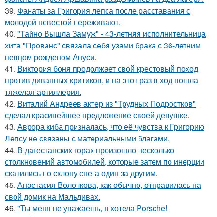
39.
Фанаты за Григория лепса после расставания с
молодой невестой переживают.
40.
"Тайно Вышла Замуж" - 43-летняя исполнительница
хита "Прованс" связала себя узами брака с 36-летним
певцом рожденом Ануси.
41.
Виктория боня продолжает свой крестовый поход
против диванных критиков, и на этот раз в ход пошла
тяжелая артиллерия.
42.
Виталий Андреев актер из "Трудных Подростков"
сделал красивейшее предложение своей девушке.
43.
Аврора киба призналась, что её чувства к Григорию
Лепсу не связаны с материальными благами.
44.
В дагестанских горах произошло несколько
столкновений автомобилей, которые затем по инерции
скатились по склону снега один за другим.
45.
Анастасия Волочкова, как обычно, отправилась на
свой домик на Мальдивах.
46.
"Ты меня не уважаешь, я хотела Porsche!