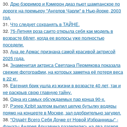
30.
Дрю бэрримор и Кэмерон диаз пьют шампанское по
дороге на премьеру "Ангелов Чарли" в Нью-йорке, 2003
год.
31.
Что следует сохранять в ТАЙНЕ.
32.
75-Летняя роза саито открыла себя как модель в
возрасте 68лет, когда ее волосы уже полностью
поседели.
33.
Ана де Армас признана самой красивой актрисой
2025 года.
34.
Знаменитая актриса Светлана Пермякова показала
свежие фотографии, на которых заметна её потеря веса
в 22 кг.
35.
Евгения брик ушла из жизни в возрасте 40 лет, так и
не раскрыв свою главную тайну.
36.
Одна из самых обсуждаемых пар конца 90-х.
37.
Рэпер Xzibit залпом выпил целую бутылку водяры
прямо на концерте в Москве, зал одобрительно загудел.
38.
"Отдаёт Всего Себя Дочке от Новой Избранницы" -
фанаты Андрея Аршавина разделились на два лагеря.