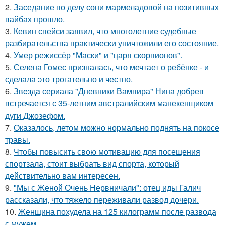
2.
Заседание по делу сони мармеладовой на позитивных
вайбах прошло.
3.
Кевин спейси заявил, что многолетние судебные
разбирательства практически уничтожили его состояние.
4.
Умер режиссёр "Маски" и "царя скорпионов".
5.
Селена Гомес призналась, что мечтает о ребёнке - и
сделала это трогательно и честно.
6.
Звeздa сериала "Дневники Вампира" Нина добрев
встречается с 35-летним австралийским манекенщиком
дуги Джозефом.
7.
Оказалось, летом можно нормально поднять на покосе
травы.
8.
Чтобы повысить свою мотивацию для посещения
спортзала, стоит выбрать вид спорта, который
действительно вам интересен.
9.
"Мы с Женой Очень Нервничали": отец иды Галич
рассказали, что тяжело переживали развод дочери.
10.
Женщина похудела на 125 килограмм после развода
с мужем.