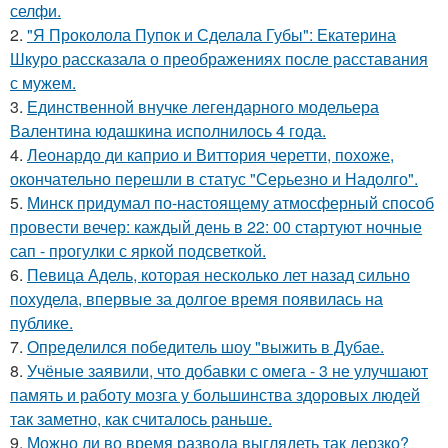
селфи.
2.
"Я Проколола Пупок и Сделала Губы": Екатерина
Шкуро рассказала о преображениях после расставания
с мужем.
3.
Единственной внучке легендарного модельера
Валентина юдашкина исполнилось 4 года.
4.
Леонардо ди каприо и Виттория черетти, похоже,
окончательно перешли в статус "Серьезно и Надолго".
5.
Минск придумал по-настоящему атмосферный способ
провести вечер: каждый день в 22: 00 стартуют ночные
сап - прогулки с яркой подсветкой.
6.
Певица Адель, которая несколько лет назад сильно
похудела, впервые за долгое время появилась на
публике.
7.
Определился победитель шоу "выжить в Дубае.
8.
Учёные заявили, что добавки с омега - 3 не улучшают
память и работу мозга у большинства здоровых людей
так заметно, как считалось раньше.
9.
Можно ли во время развода выглядеть так дерзко?