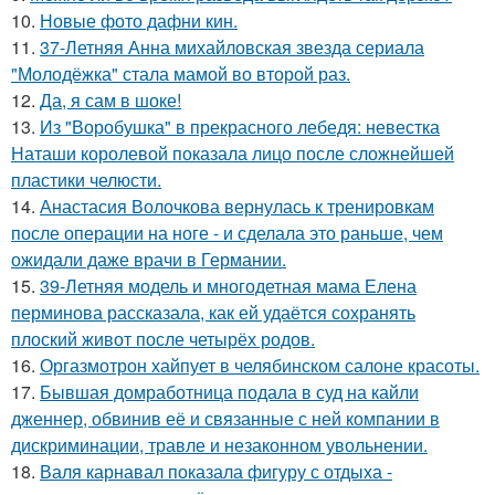
10.
Новые фото дафни кин.
11.
37-Летняя Анна михайловская звезда сериала
"Молодёжка" стала мамой во второй раз.
12.
Да, я сам в шоке!
13.
Из "Воробушка" в прекрасного лебедя: невестка
Наташи королевой показала лицо после сложнейшей
пластики челюсти.
14.
Анастасия Волочкова вернулась к тренировкам
после операции на ноге - и сделала это раньше, чем
ожидали даже врачи в Германии.
15.
39-Летняя модель и многодетная мама Елена
перминова рассказала, как ей удаётся сохранять
плоский живот после четырёх родов.
16.
Оргазмотрон хайпует в челябинском салоне красоты.
17.
Бывшая домработница подала в суд на кайли
дженнер, обвинив её и связанные с ней компании в
дискриминации, травле и незаконном увольнении.
18.
Валя карнавал показала фигуру с отдыха -