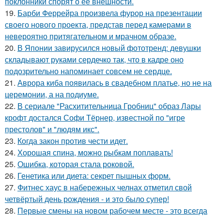
поклонники спорят о её внешности.
19.
Барби Феррейра произвела фурор на презентации
своего нового проекта, представ перед камерами в
невероятно притягательном и мрачном образе.
20.
В Японии завирусился новый фототренд: девушки
складывают руками сердечко так, что в кадре оно
подозрительно напоминает совсем не сердце.
21.
Аврора киба появилась в свадебном платье, но не на
церемонии, а на подиуме.
22.
В сериале "Расхитительница Гробниц" образ Лары
крофт достался Софи Тёрнер, известной по "игре
престолов" и "людям икс".
23.
Когда закон против чести идет.
24.
Хорошая спина, можно рыбкам поплавать!
25.
Ошибка, которая стала роковой.
26.
Генетика или диета: секрет пышных форм.
27.
Фитнес хаус в набережных челнах отметил свой
четвёртый день рождения - и это было супер!
28.
Первые смены на новом рабочем месте - это всегда