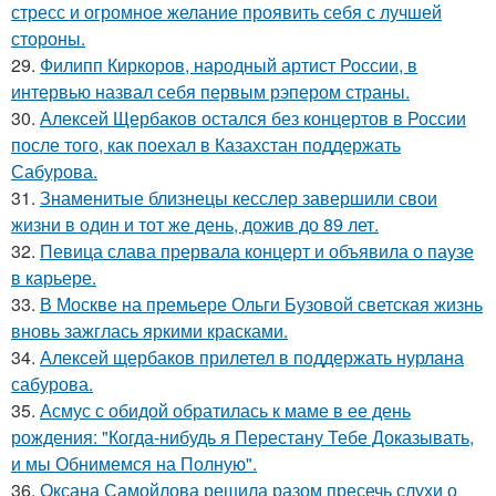
стресс и огромное желание проявить себя с лучшей
стороны.
29.
Филипп Киркоров, народный артист России, в
интервью назвал себя первым рэпером страны.
30.
Алексей Щербаков остался без концертов в России
после того, как поехал в Казахстан поддержать
Сабурова.
31.
Знаменитые близнецы кесслер завершили свои
жизни в один и тот же день, дожив до 89 лет.
32.
Певица слава прервала концерт и объявила о паузе
в карьере.
33.
В Москве на премьере Ольги Бузовой светская жизнь
вновь зажглась яркими красками.
34.
Алексей щербаков прилетел в поддержать нурлана
сабурова.
35.
Асмус с обидой обратилась к маме в ее день
рождения: "Когда-нибудь я Перестану Тебе Доказывать,
и мы Обнимемся на Полную".
36.
Оксана Самойлова решила разом пресечь слухи о