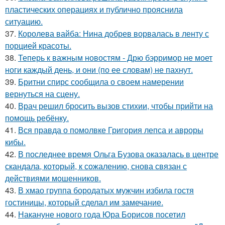
пластических операциях и публично прояснила
ситуацию.
37.
Королева вайба: Нина добрев ворвалась в ленту с
порцией красоты.
38.
Теперь к важным новостям - Дрю бэрримор не моет
ноги каждый день, и они (по ее словам) не пахнут.
39.
Бритни спирс сообщила о своем намерении
вернуться на сцену.
40.
Врач решил бросить вызов стихии, чтобы прийти на
помощь ребёнку.
41.
Вся правда о помолвке Григория лепса и авроры
кибы.
42.
В последнее время Ольга Бузова оказалась в центре
скандала, который, к сожалению, снова связан с
действиями мошенников.
43.
В хмао группа бородатых мужчин избила гостя
гостиницы, который сделал им замечание.
44.
Накануне нового года Юра Борисов посетил