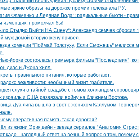
охор Шаляпин вновь удивил публику своими откровениями о
мые яркие образы на дорожке премии телеканала РУ.
агия Фламенко и Ледяная Вода": радикальные бьюти - прав
ы изменщик, промолчал бы!
ыло Стыдно Выйти НА Сцену": Александр семчев сбросил 100
й муж домой вторую жену привёл.
езда комедии "Поймай Толстуху, Если Сможешь" мелисса м
е.
Нью-йорке состоялась премьера фильма "Последствия", ко
он диас и Джона хилл.
креты правильного питания, которые работают.
радокс вежливости: необычный визит грабителя.
ндея слухи о тайной свадьбе с томом холландом спровоцир
к израиль и США развязали войну на ближнем Востоке.
вица Дуа липа вышла в свет с женихом Каллумом Тёрнеро
нале.
чему оперативная память такая дорогая?
ёл из жизни Эрик дейн - звезда сериалов "Анатомия Страст
от кадр - наглядный ответ на вечный вопрос о том, почему 