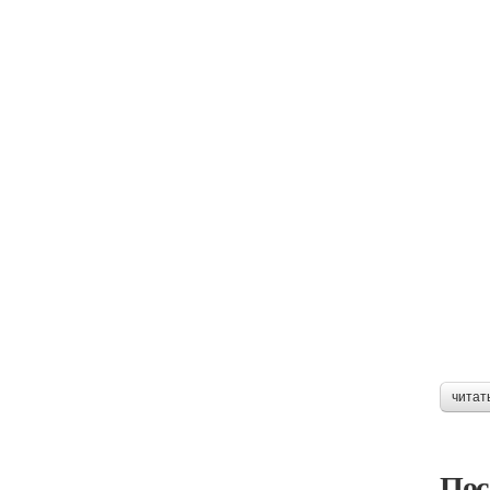
читат
Пос