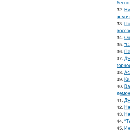
беспо
32.
Ни
чем и
33.
По
воссо
34.
Он
35.
"С
36.
Пе
37.
Дж
горно
38.
Ас
39.
Ки
40.
Ва
демон
41.
Дж
42.
На
43.
На
44.
"Т
45.
Ин