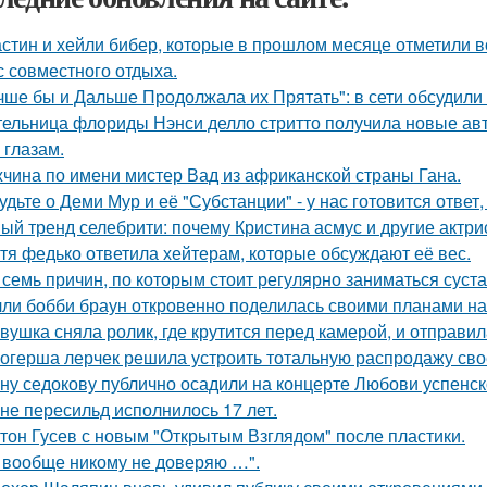
стин и хейли бибер, которые в прошлом месяце отметили 
с совместного отдыха.
чше бы и Дальше Продолжала их Прятать": в сети обсудили
ельница флориды Нэнси делло стритто получила новые ав
 глазам.
чина по имени мистер Вад из африканской страны Гана.
удьте о Деми Мур и её "Субстанции" - у нас готовится отве
ый тренд селебрити: почему Кристина асмус и другие актри
тя федько ответила хейтерам, которые обсуждают её вес.
 семь причин, по которым стоит регулярно заниматься суст
ли бобби браун откровенно поделилась своими планами на
вушка сняла ролик, где крутится перед камерой, и отправил
огерша лерчек решила устроить тотальную распродажу сво
ну седокову публично осадили на концерте Любови успенск
не пересильд исполнилось 17 лет.
тон Гусев с новым "Открытым Взглядом" после пластики.
 вообще никому не доверяю …".