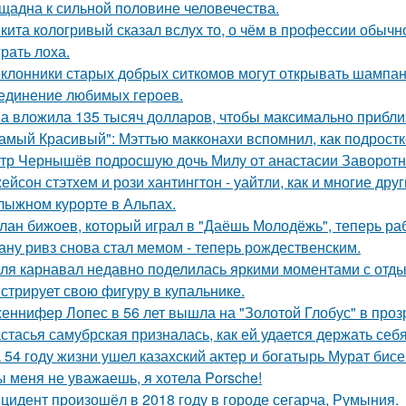
щадна к сильной половине человечества.
кита кологривый сказал вслух то, о чём в профессии обычн
грать лоха.
клонники старых добрых ситкомов могут открывать шампанск
единение любимых героев.
а вложила 135 тысяч долларов, чтобы максимально приблиз
амый Красивый": Мэттью макконахи вспомнил, как подростк
тр Чернышёв подросшую дочь Милу от анастасии Заворотн
ейсон стэтхем и рози хантингтон - уайтли, как и многие дру
лыжном курорте в Альпах.
лан бижоев, который играл в "Даёшь Молодёжь", теперь ра
ану ривз снова стал мемом - теперь рождественским.
ля карнавал недавно поделилась яркими моментами с отдых
стрирует свою фигуру в купальнике.
еннифер Лопес в 56 лет вышла на "Золотой Глобус" в проз
стасья самубрская призналась, как ей удается держать себ
 54 году жизни ушел казахский актер и богатырь Мурат бисе
ы меня не уважаешь, я хотела Porsche!
цидент произошёл в 2018 году в городе сегарча, Румыния.