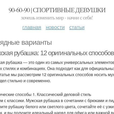
90-60-90 | СПОРТИВНЫЕ ДЕВУШКИ
хочешь изменить мир - начни с себя!
главная
новости
статьи
ядные варианты
ская рубашка: 12 оригинальных способов
ая рубашка — это один из самых универсальных элементов
х стилях и комбинациях. Она подходит как для официальных
статье мы рассмотрим 12 оригинальных способов носить му
дел стильно и современно.
ические способы 1. Классический деловой стиль
м с классики. Мужская рубашка в сочетании с брюками и п
ите рубашку белого или светлого цвета, сочетайте её с узк
к, и вы получите идеальный наряд для офиса или важной в