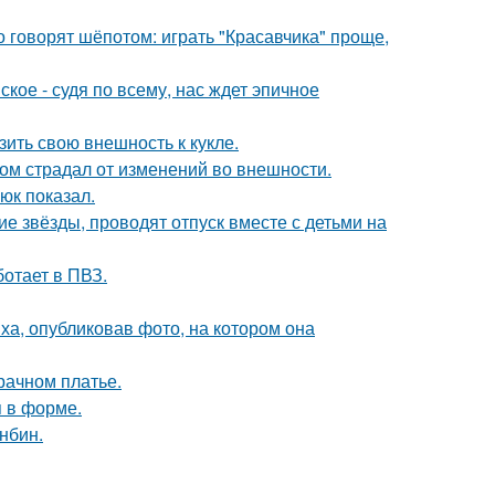
о говорят шёпотом: играть "Красавчика" проще,
ое - судя по всему, нас ждет эпичное
ить свою внешность к кукле.
ом страдал от изменений во внешности.
юк показал.
гие звёзды, проводят отпуск вместе с детьми на
ботает в ПВЗ.
а, опубликовав фото, на котором она
рачном платье.
я в форме.
нбин.