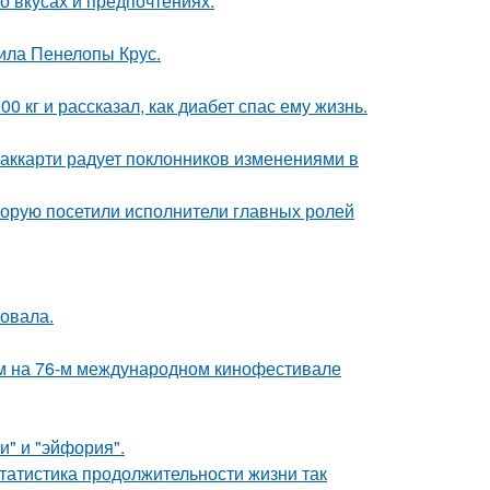
 вкусах и предпочтениях.
ила Пенелопы Крус.
 кг и рассказал, как диабет спас ему жизнь.
аккарти радует поклонников изменениями в
торую посетили исполнители главных ролей
овала.
м на 76-м международном кинофестивале
и" и "эйфория".
статистика продолжительности жизни так