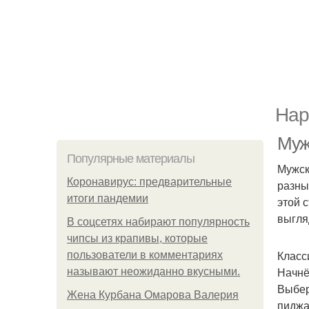
Нар
Муж
Популярные материалы
Мужск
Коронавирус: предварительные
разны
итоги пандемии
этой 
выгля
В соцсетях набирают популярность
чипсы из крапивы, которые
Класс
пользователи в комментариях
Начнё
называют неожиданно вкусными.
Выбер
Жена Курбана Омарова Валерия
пиджа