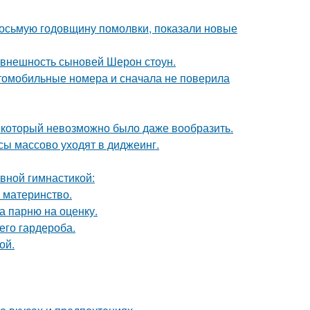
восьмую годовщину помолвки, показали новые
 внешность сыновей Шерон стоун.
томобильные номера и сначала не поверила
т, который невозможно было даже вообразить.
сы массово уходят в диджеинг.
авной гимнастикой:
 материнство.
а парню на оценку.
его гардероба.
ой.