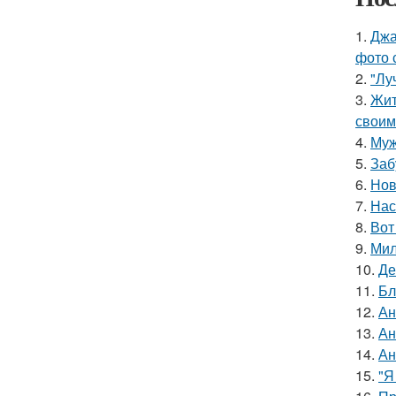
1.
Джа
фото 
2.
"Лу
3.
Жит
своим
4.
Муж
5.
Заб
6.
Нов
7.
Нас
8.
Вот
9.
Мил
10.
Де
11.
Бл
12.
Ан
13.
Ан
14.
Ан
15.
"Я