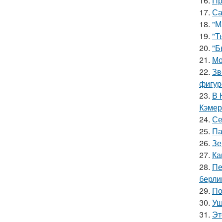
16.
Пр
17.
Са
18.
"М
19.
"Т
20.
"Б
21.
Мо
22.
Зв
фигур
23.
В 
Кэмер
24.
Се
25.
Па
26.
Зе
27.
Ка
28.
Пе
берли
29.
По
30.
Уш
31.
Эт