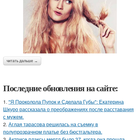
читать дальше →
Последние обновления на сайте:
1.
"Я Проколола Пупок и Сделала Губы": Екатерина
Шкуро рассказала о преображениях после расставания
с мужем.
2.
Аглая тарасова решилась на съемку в
полупрозрачном платье без бюстгальтера.
3.
Актрисе плаксы мертл было 37, когда она прошла