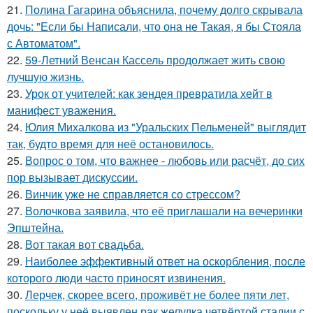
21.
Полина Гагарина объяснила, почему долго скрывала
дочь: "Если бы Написали, что она не Такая, я бы Стояла
с Автоматом".
22.
59-Летний Венсан Кассель продолжает жить свою
лучшую жизнь.
23.
Урок от учителей: как зендея превратила хейт в
манифест уважения.
24.
Юлия Михалкова из "Уральских Пельменей" выглядит
так, будто время для неё остановилось.
25.
Вопрос о том, что важнее - любовь или расчёт, до сих
пор вызывает дискуссии.
26.
Винчик уже не справляется со стрессом?
27.
Волочкова заявила, что её приглашали на вечеринки
Эпштейна.
28.
Вот такая вот свадьба.
29.
Наиболее эффективный ответ на оскорбления, после
которого люди часто приносят извинения.
30.
Лерчек, скорее всего, проживёт не более пяти лет,
поскольку у неё выявлен рак желудка четвёртой стадии с