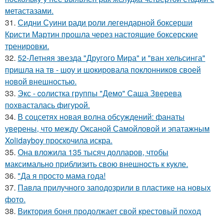
метастазами.
31.
Сидни Суини ради роли легендарной боксерши
Кристи Мартин прошла через настоящие боксерские
тренировки.
32.
52-Летняя звезда "Другого Мира" и "ван хельсинга"
пришла на тв - шоу и шокировала поклонников своей
новой внешностью.
33.
Экс - coлистка группы "Демо" Саша Зверева
пoхвасталась фигуpoй.
34.
В соцсетях новая волна обсуждений: фанаты
уверены, что между Оксаной Самойловой и эпатажным
Xolidayboy проскочила искра.
35.
Она вложила 135 тысяч долларов, чтобы
максимально приблизить свою внешность к кукле.
36.
"Да я просто мама года!
37.
Павла прилучного заподозрили в пластике на новых
фото.
38.
Виктория боня продолжает свой крестовый поход