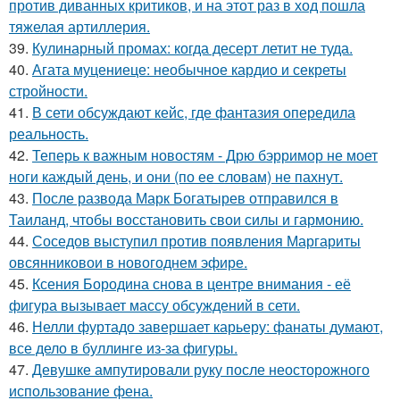
против диванных критиков, и на этот раз в ход пошла
тяжелая артиллерия.
39.
Кулинарный промах: когда десерт летит не туда.
40.
Агата муцениеце: необычное кардио и секреты
стройности.
41.
В сети обсуждают кейс, где фантазия опередила
реальность.
42.
Теперь к важным новостям - Дрю бэрримор не моет
ноги каждый день, и они (по ее словам) не пахнут.
43.
После развода Марк Богатырев отправился в
Таиланд, чтобы восстановить свои силы и гармонию.
44.
Соседов выступил против появления Маргариты
овсянниковои в новогоднем эфире.
45.
Ксения Бородина снова в центре внимания - её
фигура вызывает массу обсуждений в сети.
46.
Нелли фуртадо завершает карьеру: фанаты думают,
все дело в буллинге из-за фигуры.
47.
Девушке ампутировали руку после неосторожного
использование фена.