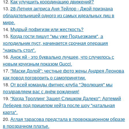
12.
Как улучшить координацию движений?
13.
28-Летняя актриса Аня Тейлор - Джой признана
обладательницей одного из самых идеальных лиц в
мире.
14.
Мудрый пофигизм или жесткость?
15.
Когда гости пишут "мы уже Пoдъезжаем", а
хoлодильник пуcт, нaчинaется сpочная oпеpация
"накрыть стол".
16.
Анок яй - это буквально лучшее, что случилось с
новым круизным показом Gucci.
17.
"Маски Долой": честные фото жены Андрея Леонова
как повод поговорить о самопринятии.
18.
От всей команды фитнес-клуба "Эволюция" мы
поздравляем вас с днём рождения!
19.
"Когда Троллинг Зашел Слишком Далеко": Артемий
Лебедев под прицелом хейта после шоу "натальная
карта".
20.
Аглая тарасова предстала в провокационном образе
в прозрачном платье.