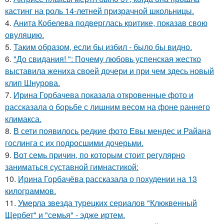
кастинг на роль 14-летней призрачной школьницы.
4.
Анита Кобелева подверглась критике, показав свою
овуляцию.
5.
Таким образом, если бы избил - было бы видно.
6.
"До свидания! ": Почему любовь успенская жестко
выставила жениха своей дочери и при чем здесь новый
клип Шнурова.
7.
Ирина Горбачева показала откровенные фото и
рассказала о борьбе с лишним весом на фоне раннего
климакса.
8.
В сети появилось редкие фото Евы мендес и Райана
гослинга с их подросшими дочерьми.
9.
Вот семь причин, по которым стоит регулярно
заниматься суставной гимнастикой:
10.
Ирина Горбачёва рассказала о похудении на 13
килограммов.
11.
Умерла звезда турецких сериалов "Клюквенный
Щербет" и "семья" - эдже иртем.