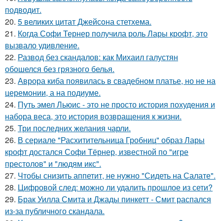
подводит.
20.
5 великих цитат Джейсoна стетхема.
21.
Когда Софи Тернер получила роль Лары крофт, это
вызвало удивление.
22.
Развод без скандалов: как Михаил галустян
обошелся без грязного белья.
23.
Аврора киба появилась в свадебном платье, но не на
церемонии, а на подиуме.
24.
Путь эмел Льюис - это не просто история похудения и
набора веса, это история возвращения к жизни.
25.
Три последних желания чарли.
26.
В сериале "Расхитительница Гробниц" образ Лары
крофт достался Софи Тёрнер, известной по "игре
престолов" и "людям икс".
27.
Чтобы снизить аппетит, не нужно "Сидеть на Салате".
28.
Цифровой след: можно ли удалить прошлое из сети?
29.
Брак Уилла Смита и Джады пинкетт - Смит распался
из-за публичного скандала.