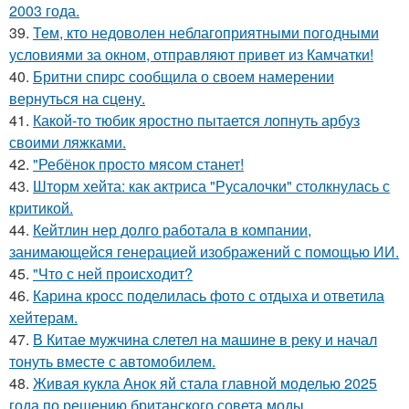
2003 года.
39.
Тем, кто недоволен неблагоприятными погодными
условиями за окном, отправляют привет из Камчатки!
40.
Бритни спирс сообщила о своем намерении
вернуться на сцену.
41.
Какой-то тюбик яростно пытается лопнуть арбуз
своими ляжками.
42.
"Ребёнок просто мясом станет!
43.
Шторм хейта: как актриса "Русалочки" столкнулась с
критикой.
44.
Кейтлин нер долго работала в компании,
занимающейся генерацией изображений с помощью ИИ.
45.
"Что с ней происходит?
46.
Карина кросс поделилась фото с отдыха и ответила
хейтерам.
47.
В Китае мужчина слетел на машине в реку и начал
тонуть вместе с автомобилем.
48.
Живая кукла Анок яй стала главной моделью 2025
года по решению британского совета моды.