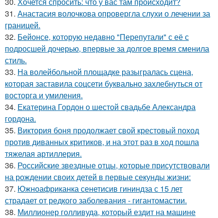
30.
Хочется спросить: что у вас там происходит?
31.
Анастасия волочкова опровергла слухи о лечении за
границей.
32.
Бейонсе, которую недавно "Перепутали" с её с
подросшей дочерью, впервые за долгое время сменила
стиль.
33.
На волейбольной площадке разыгралась сцена,
которая заставила соцсети буквально захлебнуться от
восторга и умиления.
34.
Екатерина Гордон о шестой свадьбе Александра
гордона.
35.
Виктория боня продолжает свой крестовый поход
против диванных критиков, и на этот раз в ход пошла
тяжелая артиллерия.
36.
Российские звездные отцы, которые присутствовали
на рождении своих детей в первые секунды жизни:
37.
Южноафриканка сенетисив гининдза с 15 лет
страдает от редкого заболевания - гигантомастии.
38.
Миллионер голливуда, который ездит на машине