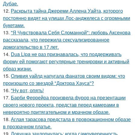
Дубае.
12.
Раскрыта тайна Джереми Аллена Уайта, которого
постоянно видят на улицах Лос-анджелеса с огромными
букетами.
13.
"Я Чувствовала Себя Сломанной": любовь Аксенова
рассказала, что пережила сексуализированное
домогательство в 17 лет.
14.
Dua Lipa не раз признавалась, что поддерживать
форму ей помогают регулярные тренировки и активный
образ жизни.
15.
Оливия уайлд напугала фанатов своим видом: что
произошло со звездой "Доктора Хауса"?
16.
"Ну вот, опять!
17.
Барби Феррейра произвела фурор на презентации
своего нового проекта, представ перед камерами в
невероятно притягательном и мрачном образе.
18.
Аглая тарасова предстала в провокационном образе
в прозрачном платье.
19.
Ловушка захлопнулась: когда самоуверенность