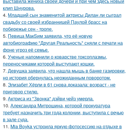
выставила жениха своей дочери и при чем здесь новый
клип Шнурова.
4.
Младший сын знаменитой актрисы Дилан ли сыграл
свадьбу со своей избранницей Паулой брасс на
побережье сен - тропе.
5.
Пeвица MакSим заявила, что её новую
автобиографию "Другая Реальность" сняли с печати на
фоне угроз её семье.
6.
Ученые напомнили о коварстве токсоплазмы,
переносчиками которой выступают кошки.
7.
Девушка заявила, что нашла мышь в банке газировки,
но история обернулась неожиданным поворотом.
8.
Элизабет Хёрли в 61 снова доказала: возраст - не
приговор стилю.
9.
Актриса из "Звонка" дэйви чейз умерла.
10.
Александра Митрошина, которой прокуратура
требует назначить три года колонии, выступила с речью
в зале суда.
11.
Mia Boyka устроила яркую фотосессию на отдыхе в