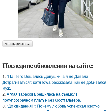
читать дальше →
Последние обновления на сайте:
1.
"На Него Вешались Девушки, а я не Давала
Дотрагиваться": катя Iowa рассказала, как ее добивался
муж.
2.
Аглая тарасова решилась на съемку в
полупрозрачном платье без бюстгальтера.
3.
"До свидания! ": Почему любовь успенская жестко