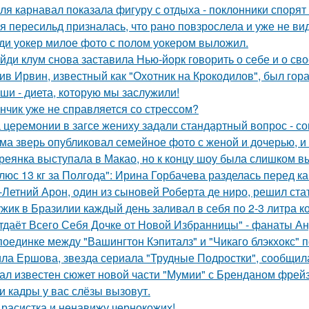
ля карнавал показала фигуру с отдыха - поклонники спорят
я пересильд призналась, что рано повзрослела и уже не вид
ди уокер милое фото с полом уокером выложил.
йди клум снова заставила Нью-йорк говорить о себе и о сво
ив Ирвин, известный как "Охотник на Крокодилов", был гор
ши - диета, которую мы заслужили!
нчик уже не справляется со стрессом?
 церемонии в загсе жениху задали стандартный вопрос - сог
ма зверь опубликовал семейное фото с женой и дочерью, и
реянка выступала в Макао, но к концу шоу была слишком в
люс 13 кг за Полгода": Ирина Горбачева разделась перед к
-Летний Арон, один из сыновей Роберта де ниро, решил ст
жик в Бразилии каждый день заливал в себя по 2-3 литра ко
тдаёт Всего Себя Дочке от Новой Избранницы" - фанаты Ан
поединке между "Вашингтон Кэпиталз" и "Чикаго блэкхокс" 
ла Ершова, звезда сериала "Трудные Подростки", сообщил
ал известен сюжет новой части "Мумии" с Бренданом фрей
и кадры у вас слёзы вызовут.
 расистка и ненавижу чернокожих!