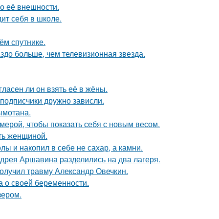
 о её внешности.
ит себя в школе.
ём спутнике.
аздо больше, чем телевизионная звезда.
ласен ли он взять её в жёны.
 подписчики дружно зависли.
ымотана.
амерой, чтобы показать себя с новым весом.
ать женщиной.
лы и накопил в себе не сахар, а камни.
дрея Аршавина разделились на два лагеря.
получил травму Александр Овечкин.
а о своей беременности.
зером.