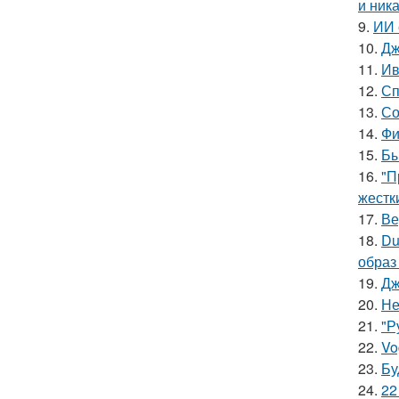
и ника
9.
ИИ 
10.
Дж
11.
Ив
12.
Сп
13.
Со
14.
Фи
15.
Бы
16.
"П
жестк
17.
Ве
18.
Du
образ
19.
Дж
20.
Не
21.
"Р
22.
Vo
23.
Бу
24.
22