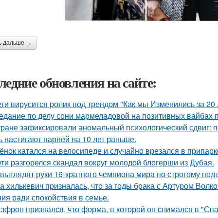
ь дальше →
ледние обновления на сайте:
ети вирусится ролик под трендом "Как мы Изменились за 20 
едание по делу сони мармеладовой на позитивных вайбах 
тране зафиксировали аномальный психологический сдвиг: п
ь настигают парней на 10 лет раньше.
ёнок катался на велосипеде и случайно врезался в припар
ети разгорелся скандал вокруг молодой блогерши из Дубая.
 выглядят руки 16-кратного чемпиона мира по строгому под
а хилькевич призналась, что за годы брака с Артуром Волк
ия ради спокойствия в семье.
 эфрон признался, что форма, в которой он снимался в "Сп