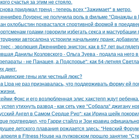
кого счастья за этим не стояло.
снова придумал тренд - теперь всех "Зажимает" в метро.
еннифер Лоуренс не получила роль в фильме "Однажды в Г
ан охлобыстин похвастался спортивной формой в преддве
ортсменам годами говорили избегать секса и мастурбации 
трудники автосалона устроили начальнику пранк: добавили
тнес - эволюция Дженнифер энистон: как в 57 лет выглядет
вшая Данилы Козловского - Ольга Зуева - подала на него в
репараты - не Панацея, а Подспорье": как 54-летняя Светл
их диет.
дьминские гены или честный люкс?
a Lipa не раз признавалась, что поддерживать форму ей п
 жизни.
ейми Фокс и его возлюбленная элис хакстепп ждут ребенка
 успел утихнуть развод - как сеть уже "Собрала" джигану н
усский Ангел в Самом Сердце Рио": как Ирина шейк покори
gue подтвердил, что Гарри стайлз и Зои кравиц официальн
дущее детского плавания рождается здесь: "Невский Форум 
 апреля в Fitness House на пулковском прошло занятие "Ст