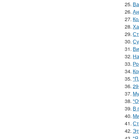
25.
Ва
26.
Ан
27.
Ко
28.
Ха
29.
Ст
30.
Су
31.
Ви
32.
На
33.
Ро
34.
Ко
35.
"П
36.
29
37.
Му
38.
"О
39.
В 
40.
Ми
41.
Ст
42.
Эт
43.
"Я