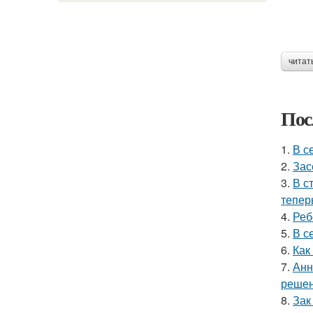
читат
Пос
1.
В с
2.
Зас
3.
В с
тепер
4.
Реб
5.
В с
6.
Как
7.
Анн
решен
8.
Зак