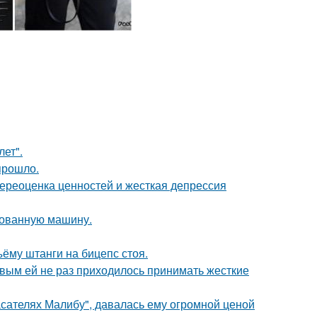
лет".
прошло.
ереоценка ценностей и жесткая депрессия
кованную машину.
ъёму штанги на бицепс стоя.
овым ей не раз приходилось принимать жесткие
асателях Малибу", давалась ему огромной ценой