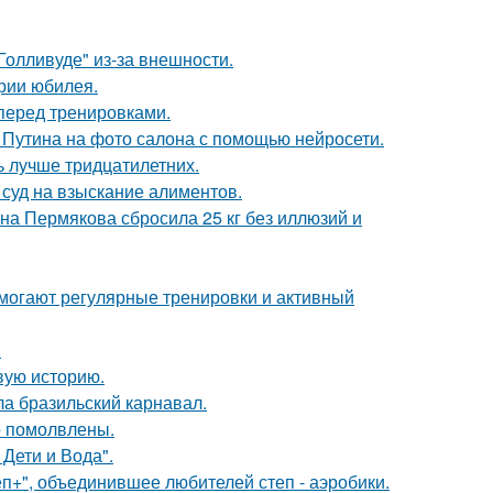
олливуде" из-за внешности.
рии юбилея.
перед тренировками.
 Путина на фото салона с помощью нейросети.
ь лучше тридцатилетних.
 суд на взыскание алиментов.
ана Пермякова сбросила 25 кг без иллюзий и
омогают регулярные тренировки и активный
.
овую историю.
ла бразильский карнавал.
о помолвлены.
Дети и Вода".
еп+", объединившее любителей степ - аэробики.