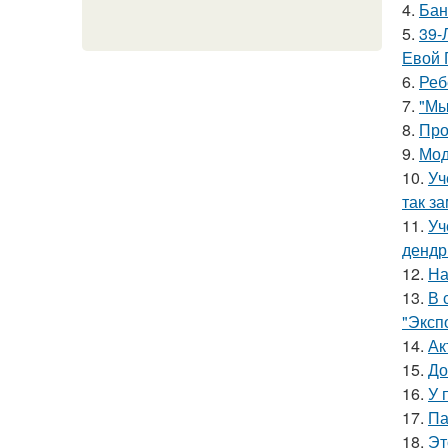
4.
Бан
5.
39-
Евой 
6.
Реб
7.
"Мы
8.
Про
9.
Мод
10.
Уч
так з
11.
Уч
дендр
12.
На
13.
В 
"Эксп
14.
Ак
15.
До
16.
У 
17.
Па
18.
Эт