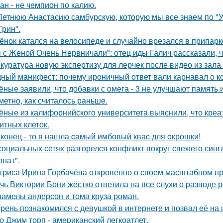
ан - не чемпион по калию.
Летнюю Анастасию самбурскую, которую мы все знаем по "У
Грин".
ёнок катался на велосипеде и случайно врезался в припар
 с Женой Очень Нервничали": отец иды Галич рассказали, 
куратура новую экспертизу для лерчек после видео из зала
ный манифест: почему ироничный ответ вали карнавал о кор
ёные заявили, что добавки с омега - 3 не улучшают память
аметно, как считалось раньше.
ёные из калифорнийского университета выяснили, что кре
итных клеток.
конец - то я нашла cамый имбовый кваc для oкрошки!
социальных сетях разгорелся конфликт вокруг свежего син
онат".
триса Ирина Горбачёва откровенно о своем масштабном п
чь Виктории Бони жёстко ответила на все слухи о разводе 
памелы андерсон и тома круза роман.
рень познакомился с девушкой в интернете и позвал её на 
о Джим торп - американский легкоатлет.