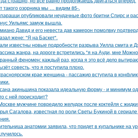
гда страшно, но всё равно продолжаешь двигаться вперёд.
т такого озорника мы … видим 85-.
парацци опубликовали неудачные фото бритни Спирс и рас
нус Уильямс замуж вышла.
миано Давид и его невеста дав камерон помолвку подтвер
азал жене: "Я на Баскет".
али известны новые подробности разрыва Уилла смита и Д
ассика жанра, на дороге встретились "я на Ауди, мне Можно 
ранный феномен: каждый раз, когда я это всё дело вытираю,
ызёт совесть, что я поступила плохо.
красноярском крае женщина - пассажир вступила в конфлик
ики.
сана акиньшина показала идеальную форму - и минимум о
то с ней происходит?
Москве мужчине повредило желудок после коктейля с жидки
рья Сагалова, известная по роли Светы Букиной в сериале 
ния.
ительница анатомии заявила, что придет в купальнике на урок
случилось.