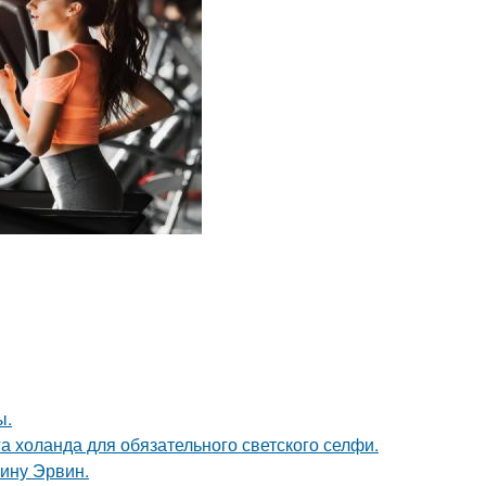
ы.
а холанда для обязательного светского селфи.
ину Эрвин.