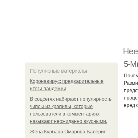
Нее
5-М
Популярные материалы
Почем
Коронавирус: предварительные
Разми
итоги пандемии
предс
проце
В соцсетях набирают популярность
вред 
чипсы из крапивы, которые
пользователи в комментариях
называют неожиданно вкусными.
Жена Курбана Омарова Валерия