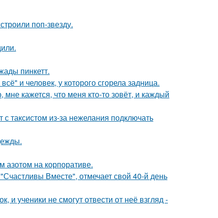
строили поп-звезду.
дили.
жады пинкетт.
всё" и человек, у которого сгорела задница.
 мне кажется, что меня кто-то зовёт, и каждый
т с таксистом из-за нежелания подключать
дежды.
м азотом на корпоративе.
"Счастливы Вместе", отмечает свой 40-й день
, и ученики не смогут отвести от неё взгляд -