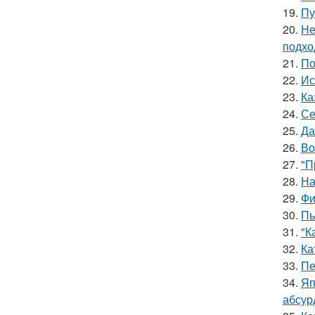
19.
Пу
20.
Не
подхо
21.
По
22.
Ис
23.
Ка
24.
Се
25.
Да
26.
Во
27.
"П
28.
На
29.
Фи
30.
Пь
31.
"К
32.
Ка
33.
Пе
34.
Яп
абсур