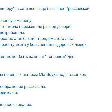
ниверу", в сети всё чаще называют "российской
кованную машину.
что тяжело переживали развод дочери.
 потребовала.
сетах стал бьюти - трендом этого лета.
 и работу мозга у большинства здоровых людей
атин может быть важным "Топливом" для
гла певицы и актрисы Mia Boyka под названием
реображении рассказала.
родителей.
первое свидание.