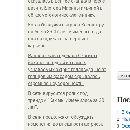
оказалась в центре скандала после
визита блогера Марины ильиной в
её косметологическую клинику.
Когда беллуччи сыграла Клеопатру,
ей было 36-37 лет, и именно тогда
она находилась на вершине
карьеры.
Ранняя слава сделала Скарлетт
йоханссон одной из самых
узнаваемых актрис голливуда, но за
читат
глянцевым фасадом скрывалась
огромная неуверенность.
В сети вирусится ролик под
Пос
трендом "Как мы Изменились за 20
лет".
1.
В с
В сети продолжают обсуждать
2.
На 
изменения во внешности актрисы.
3.
Эфф