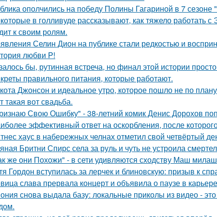
блика ополчились на победу Полины Гагариной в 7 сезоне "
которые в голливуде рассказывают, как тяжело работать с Э
дит к своим ролям.
явления Селин Дион на публике стали редкостью и восприн
тория любви P!
залось бы, рутинная встреча, но финал этой истории прос
креты правильного питания, которые работают.
кота Джонсон и идеальное утро, которое пошло не по плану
т такая вот свадьба.
ризнаю Свою Ошибку" - 38-летний комик Денис Дорохов по
иболее эффективный ответ на оскорбления, после которого
тнес хаус в набережных челнах отметил свой четвёртый ден
яная Бритни Спирс села за руль и чуть не устроила смерте
ак же они Похожи" - в сети удивляются сходству Маш милаш
тя Гордон вступилась за лерчек и блиновскую: призыв к спр
вица слава прервала концерт и объявила о паузе в карьере
ония снова выдала базу: локальные приколы из видео - эт
дом.