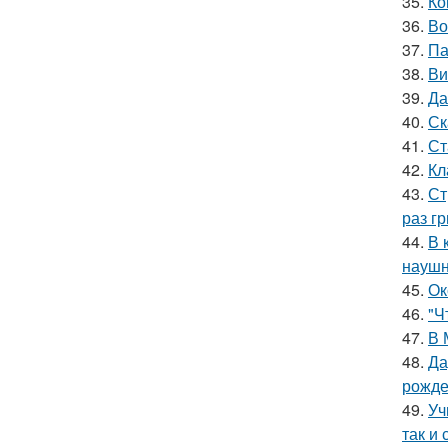
35.
Ко
36.
Во
37.
Па
38.
Ви
39.
Да
40.
Ск
41.
Ст
42.
Кл
43.
Ст
раз гр
44.
В 
наушн
45.
Ок
46.
"Ч
47.
В 
48.
Да
рожде
49.
Уч
так и 