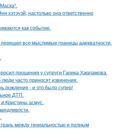
Маска".
нн хэтэуэй, настолько она ответственно
имаются как событие.
то перешел все мыслимые границы адекватности.
.
просил прощения у супруги Гарика Харламова.
 люди часто приносят извинения.
ь рождения - и это было супер!
льное ДТП.
 и Кристины асмус.
аведливости.
.
о грань между гениальностью и полным