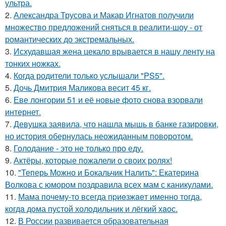
ультра.
2.
Александра Трусова и Макар Игнатов получили
множество предложений сняться в реалити-шоу - от
романтических до экстремальных.
3.
Исхудавшая жена цекало врывается в нашу ленту на
тонких ножках.
4.
Когда родители только услышали "PS5".
5.
Дочь Дмитрия Маликова весит 45 кг.
6.
Еве лонгории 51 и её новые фото снова взорвали
интернет.
7.
Девушка заявила, что нашла мышь в банке газировки,
но история обернулась неожиданным поворотом.
8.
Голодание - это не только про еду.
9.
Актёры, которые пожалели о своих ролях!
10.
"Теперь Можно и Бокальчик Налить": Екатерина
Волкова с юмором поздравила всех мам с каникулами.
11.
Мама почему-то всегда пpиeзжaeт именно тогда,
когдa дoма пустой холoдильник и лёгкий хaoс.
12.
В России развивается образовательная