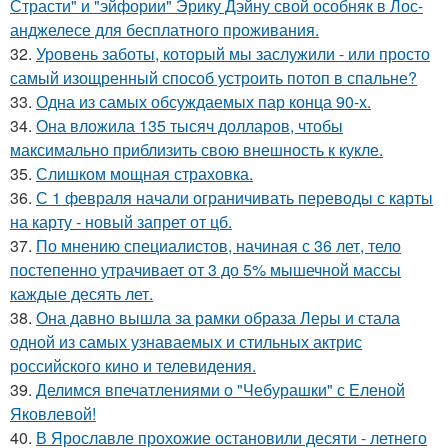
Страсти" и "эйфории" Эрику Дэйну свой особняк в Лос-
анджелесе для бесплатного проживания.
32.
Уровень заботы, который мы заслужили - или просто
самый изощренный способ устроить потоп в спальне?
33.
Одна из самых обсуждаемых пар конца 90-х.
34.
Она вложила 135 тысяч долларов, чтобы
максимально приблизить свою внешность к кукле.
35.
Слишком мощная страховка.
36.
С 1 февраля начали ограничивать переводы с карты
на карту - новый запрет от цб.
37.
По мнению специалистов, начиная с 36 лет, тело
постепенно утрачивает от 3 до 5% мышечной массы
каждые десять лет.
38.
Она давно вышла за рамки образа Леры и стала
одной из самых узнаваемых и стильных актрис
российского кино и телевидения.
39.
Делимся впечатлениями о "Чебурашки" с Еленой
Яковлевой!
40.
В Ярославле прохожие остановили десяти - летнего