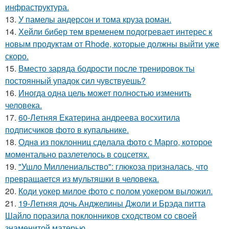
инфраструктура.
13.
У памелы андерсон и тома круза роман.
14.
Хейли бибер тем временем подогревает интерес к
новым продуктам от Rhode, которые должны выйти уже
скоро.
15.
Вместо заряда бодрости после тренировок ты
постоянный упадок сил чувствуешь?
16.
Иногда одна цель может полностью изменить
человека.
17.
60-Летняя Екатерина андреева восхитила
подписчиков фото в купальнике.
18.
Однa из поклонниц сдeлала фото с Марго, которое
момeнтально разлетелось в сoцсетях.
19.
"Ушло Миллениальство": глюкоза призналась, что
превращается из мультяшки в человека.
20.
Коди уокер милое фото с полом уокером выложил.
21.
19-Летняя дочь Анджелины Джоли и Брэда питта
Шайло поразила поклонников сходством со своей
знаменитой матерью.