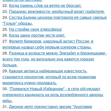
22.
Когда парень слов на ветер не бросает.
23.
Парадокс вежливости: необычный визит грабителя.
24.
Сестра Бьянки цензори повторила её самые смелые
"Голые" образы.
25.
На стройке своя атмосфера!
26.
Когда закон против чести идет.
27.
Филипп Киркоров, народный артист России, в
интервью назвал себя первым рэпером страны.
28.
Разница в возрасте между Элизабет и близняшками -
всего три года, но визуально она кажется гораздо
больше.
29.
Каждая актриса набирающая известность,
становится продуктом, который по всем правилам
маркетинга нужно продавать.
30.
"Появился Новый Избранник" - в сети обсуждают
очередного кандидата на роль возлюбленного авроры
кибы.
31.
Джонни депп предоставил звезде "Анатомии