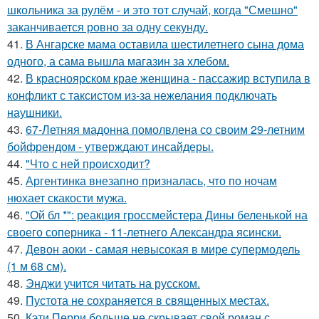
школьника за рулём - и это тот случай, когда "Смешно"
заканчивается ровно за одну секунду.
41.
В Ангарске мама оставила шестилетнего сына дома
одного, а сама вышла магазин за хлебом.
42.
В красноярском крае женщина - пассажир вступила в
конфликт с таксистом из-за нежелания подключать
наушники.
43.
67-Летняя мадонна помолвлена со своим 29-летним
бойфрендом - утверждают инсайдеры.
44.
"Что с ней происходит?
45.
Аргентинка внезапно призналась, что по ночам
нюхает скакости мужа.
46.
"Ой бл *": реакция гроссмейстера Дины беленькой на
своего соперника - 11-летнего Александра ясински.
47.
Девон аоки - самая невысокая в мире супермодель
(1 м 68 см).
48.
Энджи учится читать на русском.
49.
Пустота не сохраняется в священных местах.
50.
Кэти Перри больше не скрывает свой роман с