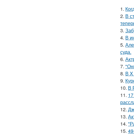
1.
Ког
2.
В с
тепер
3.
Заб
4.
В и
5.
Але
суда.
6.
Акт
7.
"Он
8.
В X
9.
Кур
10.
В 
11.
17
рассл
12.
Дж
13.
Ак
14.
"Р
15.
49