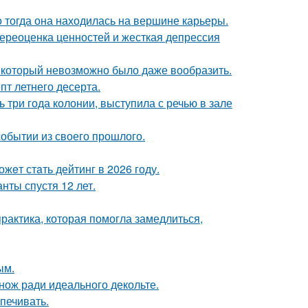
о тогда она находилась на вершине карьеры.
ереоценка ценностей и жесткая депрессия
т, который невозможно было даже вообразить.
пт летнего десерта.
 три года колонии, выступила с речью в зале
обытии из своего прошлого.
жeт стaть дейтинг в 2026 году.
нты спустя 12 лет.
практика, которая помогла замедлиться,
ым.
нож ради идеального декольте.
печивать.