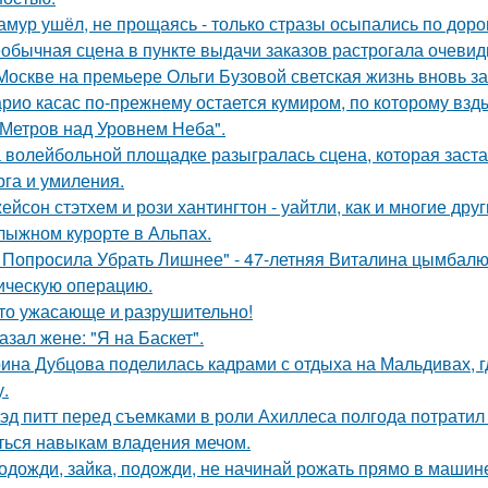
амур ушёл, не прощаясь - только стразы осыпались по доро
обычная сцена в пункте выдачи заказов растрогала очевидц
Москве на премьере Ольги Бузовой светская жизнь вновь з
рио касас по-прежнему остается кумиром, по которому вз
 Метров над Уровнем Неба".
 волейбольной площадке разыгралась сцена, которая заста
рга и умиления.
ейсон стэтхем и рози хантингтон - уайтли, как и многие дру
лыжном курорте в Альпах.
 Попросила Убрать Лишнее" - 47-летняя Виталина цымбалюк
ическую операцию.
то ужасающе и разрушительно!
азал жене: "Я на Баскет".
ина Дубцова поделилась кадрами с отдыха на Мальдивах, 
.
эд питт перед съемками в роли Ахиллеса полгода потратил 
ться навыкам владения мечом.
одожди, зайка, подожди, не начинай рожать прямо в машин