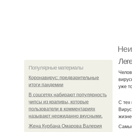
Неи
Лег
Популярные материалы
Челов
Коронавирус: предварительные
вирус
итоги пандемии
уже т
В соцсетях набирают популярность
С тех
чипсы из крапивы, которые
Вирус
пользователи в комментариях
жизне
называют неожиданно вкусными.
Самым
Жена Курбана Омарова Валерия