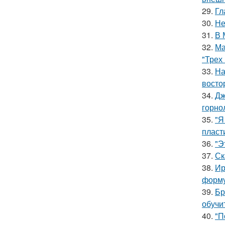
29.
Гл
30.
Не
31.
В 
32.
Ма
"Трех
33.
На
восто
34.
Дж
горно
35.
"Я
пласт
36.
"Э
37.
Ск
38.
Ир
форму
39.
Бр
обучи
40.
"П