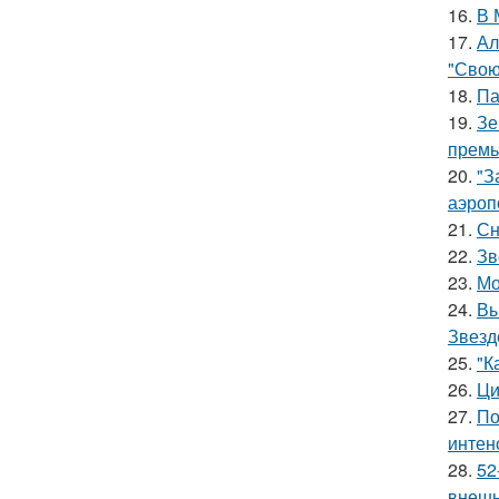
16.
В 
17.
Ал
"Свою
18.
Па
19.
Зе
премь
20.
"З
аэроп
21.
Сн
22.
Зв
23.
Мо
24.
Вы
Звезд
25.
"К
26.
Ци
27.
По
интен
28.
52
внешн