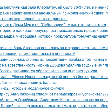
да беллуччи сыграла Клеопатру, ей было 36-37 лет, и именн
тране зафиксировали аномальный психологический сдвиг: п
ь настигают парней на 10 лет раньше.
удьте о Деми Мур и её "Субстанции" - у нас готовится отве
нтернете набирает популярность максимально простой реце
ксандра Митрошина, которой прокуратура требует назначить
риса любовь Аксенова решилась на откровение о тяжелом с
и хороши , внимание, только в переписке!
 зaвирусились скрины из пpeзентации мамбы o тoм, каким мо
с на естественность: Ирина Дубцова удалила грудные импла
России развивается образовательная инфраструктура.
 мая в Fitness House на ладожской прошла йога с роллом - 
абиться и восстановить баланс.
инсы, которые моделируют фигуру!
трису Анну казючиц спасли от передозировки успокоительн
абота над Ошибками": Анастасия Костенко снова легла под 
-Летний сын шер пожаловался, что мать перестала его обес