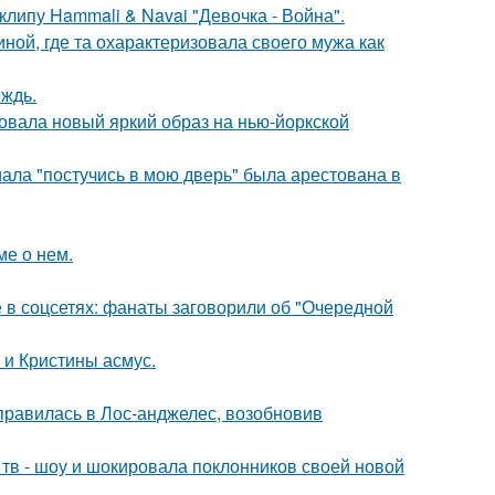
клипу Hammali & Navai "Девочка - Война".
ной, где та охарактеризовала своего мужа как
ождь.
овала новый яркий образ на нью-йоркской
ала "постучись в мою дверь" была арестована в
ме о нем.
в соцсетях: фанаты заговорили об "Очередной
 и Кристины асмус.
правилась в Лос-анджелес, возобновив
а тв - шоу и шокировала поклонников своей новой