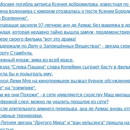
Москве погибла актриса Ксения добромилова, известная по 
ена водонаева с юмором отозвалась о посте Ксении Бороди
 Вселенную".
парацци засняли 37-летнюю ану де Армас без макияжа в д
ндая, которая недавно тайно вышла замуж, продемонстрир
ере своего фильма "вот это драма!
адержали по Делу о Запрещённых Веществах" - звезда сери
орту Стамбула.
ежный кураж: зима во всей красе.
езда "Слова Пацана" слава Копейкин сыграет басту в филь
гла бы и подыграть ему.
ход Деми Мур на кинопремьере вызвал бурное обсуждение 
е" на "оземпике".
ак же они Похожи" - в сети удивляются сходству Маш милаш
фровой след: можно ли удалить прошлое из сети?
сле длительного зимнего перерыва, ана де Армас вновь от
сивные тренировки.
-Летняя звезда "Другого Мира" и "ван хельсинга" пришла н
остью.