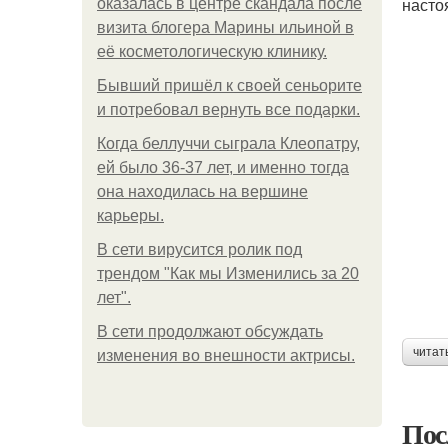
насто
оказалась в центре скандала после
визита блогера Марины ильиной в
её косметологическую клинику.
Бывший пришёл к своей сеньорите
и потребовал вернуть все подарки.
Когда беллуччи сыграла Клеопатру,
ей было 36-37 лет, и именно тогда
она находилась на вершине
карьеры.
В сети вирусится ролик под
трендом "Как мы Изменились за 20
лет".
В сети продолжают обсуждать
читат
изменения во внешности актрисы.
Пос