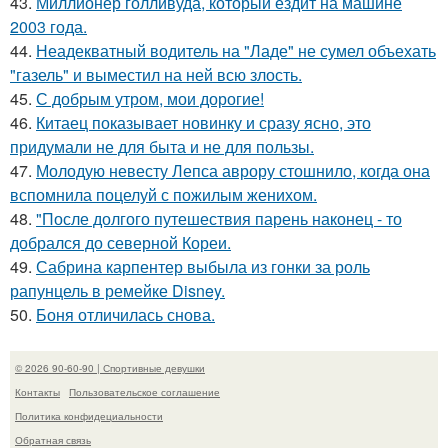
43.
Миллионер голливуда, который ездит на машине
2003 года.
44.
Неадекватный водитель на "Ладе" не сумел объехать
"газель" и выместил на ней всю злость.
45.
С добрым утром, мои дорогие!
46.
Китаец показывает новинку и сразу ясно, это
придумали не для быта и не для пользы.
47.
Молодую невесту Лепса аврору стошнило, когда она
вспомнила поцелуй с пожилым женихом.
48.
"После долгого путешествия парень наконец - то
добрался до северной Кореи.
49.
Сабрина карпентер выбыла из гонки за роль
рапунцель в ремейке Disney.
50.
Боня отличилась снова.
© 2026 90-60-90 | Спортивные девушки
Контакты
Пользовательское соглашение
Политика конфидециальности
Обратная связь