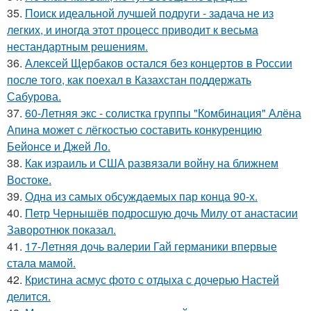
35.
Поиск идеальной лучшей подруги - задача не из
легких, и иногда этот процесс приводит к весьма
нестандартным решениям.
36.
Алексей Щербаков остался без концертов в России
после того, как поехал в Казахстан поддержать
Сабурова.
37.
60-Летняя экс - солистка группы "Комбинация" Алёна
Апина может с лёгкостью составить конкуренцию
Бейонсе и Джей Ло.
38.
Как израиль и США развязали войну на ближнем
Востоке.
39.
Одна из самых обсуждаемых пар конца 90-х.
40.
Петр Чернышёв подросшую дочь Милу от анастасии
Заворотнюк показал.
41.
17-Летняя дочь валерии Гай германики впервые
стала мамой.
42.
Кристина асмус фото с отдыха с дочерью Настей
делится.