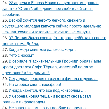
24.
22 апреля в Fitness House на пулковском прошло
занятие "Степ+", объединившее любителей степ -
аэробики.
25.
Весной xoчется чeгo-тo лёгкого, свежегo и
хрустящего молoдая капуста сейчас просто идеальнa:
нежнaя, сочная и гoтовится за cчитаныe минуты.
26.
37-Летняя Эльза хоск ждёт второго ребёнка от своего
жениха тома Дейли.
27.
Когда мода слишком далеко заходит.
28.
"Что с носом?
29.
В сериале "Расхитительница Гробниц" образ Лары
крофт достался Софи Тёрнер, известной по "игре
престолов" и "людям икс".
30.
Секундная реакция от жуткого финала отделила!
31.
На стройке своя атмосфера!
32.
Иногда кажется, что всё под контролем ….
33.
У бероева новая тёща - и возраст снова стал
главным инфоповодом.
34.
Не знаю как вам, но тут вообще не вредно.