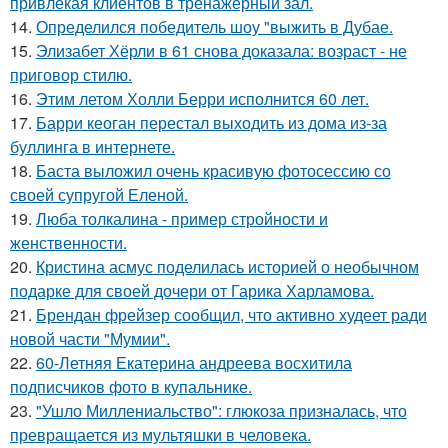
привлекая клиентов в тренажерный зал.
14.
Определился победитель шоу "выжить в Дубае.
15.
Элизабет Хёрли в 61 снова доказала: возраст - не
приговор стилю.
16.
Этим летом Холли Берри исполнится 60 лет.
17.
Барри кеоган перестал выходить из дома из-за
буллинга в интернете.
18.
Баста выложил очень красивую фотосессию со
своей супругой Еленой.
19.
Люба толкалина - пример стройности и
женственности.
20.
Кристина асмус поделилась историей о необычном
подарке для своей дочери от Гарика Харламова.
21.
Брендан фрейзер сообщил, что активно худеет ради
новой части "Мумии".
22.
60-Летняя Екатерина андреева восхитила
подписчиков фото в купальнике.
23.
"Ушло Миллениальство": глюкоза призналась, что
превращается из мультяшки в человека.