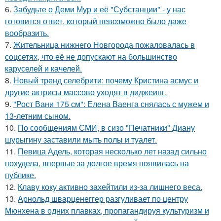
6.
Забудьте о Деми Мур и её "Субстанции" - у нас
готовится ответ, который невозможно было даже
вообразить.
7.
Жительница нижнего Новгорода пожаловалась в
соцсетях, что её не допускают на большинство
каруселей и качелей.
8.
Новый тренд селебрити: почему Кристина асмус и
другие актрисы массово уходят в диджеинг.
9.
"Рост Вани 175 см": Елена Ваенга снялась с мужем и
13-летним сыном.
10.
По сообщениям СМИ, в сизо "Печатники" Диану
шурыгину заставили мыть полы и туалет.
11.
Певица Адель, которая несколько лет назад сильно
похудела, впервые за долгое время появилась на
публике.
12.
Клаву коку активно захейтили из-за лишнего веса.
13.
Арнольд шварценеггер разгуливает по центру
Мюнхена в одних плавках, пропагандируя культуризм и