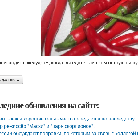
роисходит с желудком, когда вы едите слишком острую пищу
ь дальше →
ледние обновления на сайте:
ант - как и хорошие гены - часто передается по наследству.
р режиссёр "Маски" и "царя скорпионов".
оссии обсуждают поправки, по которым за связь с коллегой 