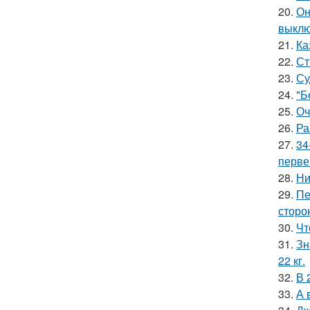
20.
Он
выклю
21.
Ка
22.
Ст
23.
Су
24.
"Б
25.
Оч
26.
Ра
27.
34
перве
28.
Ни
29.
Пе
сторо
30.
Чт
31.
Зн
22 кг.
32.
В 
33.
А 