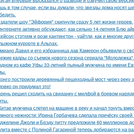
иган впервые высказался о разводе и озвучил свою версию,
шь в том случае, если вы думали, что звезды дома носят ш
бедить.
здатели шоу "Эйфория" скипнули сразу 5 лет жизни героев.
интернете активно обсуждают, как сильно 14-летняя Блю а
ейсон стэтхем и рози хантингтон - уайтли, как и многие дру
лыжном курорте в Альпах.
миано Давид и его избранница дав Камерон объявили о св
ежие кадры со съемок нового сезона сериала "Молодежка"
одном из кафе Уфы 33-летний пьяный мужчина по имени Евг
мы.
конго построили деревянный пешеходный мост через реку з
ловко он придумал это!
рень решил сходить на свиданку с милфой в боевом наряде
иты.
Китае мужчина слетел на машине в реку и начал тонуть вме
много нежности: Ирина Горбачева сделала причёску своей 
джелине Джоли и Брэду питту предложили 60 миллионов д
лита вместе с Полиной Гагариной теперь добираются на ра