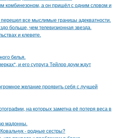
им комбинезоном, а он пришёл с одним словом и
то перешел все мыслимые границы адекватности.
аздо больше, чем телевизионная звезда.
льствах и клевете.
ного белья.
ерках", и его супруга Тейлор доум ждут
 огромное желание проявить себя с лучшей
тографии, на которых заметна её потеря веса в
ью мадонны.
 Ковальчук - родные сестры?