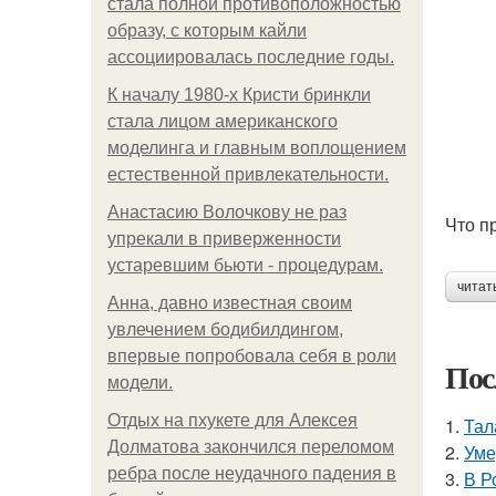
стала полной противоположностью
образу, с которым кайли
ассоциировалась последние годы.
К началу 1980-х Кристи бринкли
стала лицом американского
моделинга и главным воплощением
естественной привлекательности.
Анастасию Волочкову не раз
Что п
упрекали в приверженности
устаревшим бьюти - процедурам.
читат
Анна, давно известная своим
увлечением бодибилдингом,
впервые попробовала себя в роли
Пос
модели.
Отдых на пхукете для Алексея
1.
Тал
Долматова закончился переломом
2.
Уме
ребра после неудачного падения в
3.
В Р