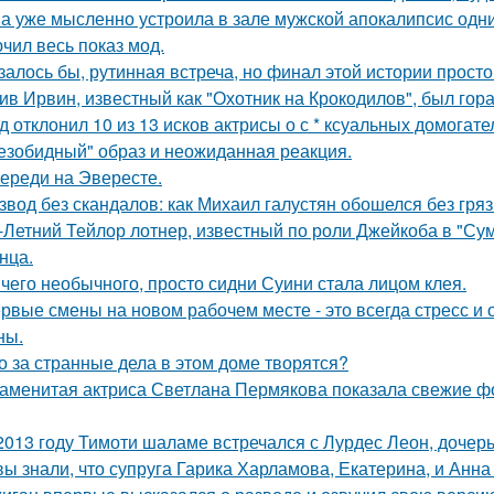
а уже мысленно устроила в зале мужской апокалипсис одн
чил весь показ мод.
залось бы, рутинная встреча, но финал этой истории прос
ив Ирвин, известный как "Охотник на Крокодилов", был гор
д отклонил 10 из 13 исков актрисы о с * ксуальных домогате
езобидный" образ и неожиданная реакция.
ереди на Эвересте.
звод без скандалов: как Михаил галустян обошелся без гряз
-Летний Тейлор лотнер, известный по роли Джейкоба в "Сум
нца.
чего необычного, просто сидни Суини стала лицом клея.
рвые смены на новом рабочем месте - это всегда стресс и
ны.
о за странные дела в этом доме творятся?
аменитая актриса Светлана Пермякова показала свежие фо
2013 году Тимоти шаламе встречался с Лурдес Леон, дочер
вы знали, что супруга Гарика Харламова, Екатерина, и Анна