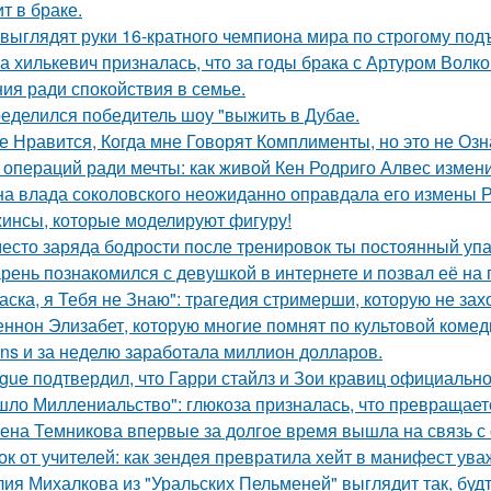
т в браке.
 выглядят руки 16-кратного чемпиона мира по строгому под
а хилькевич призналась, что за годы брака с Артуром Волк
ия ради спокойствия в семье.
еделился победитель шоу "выжить в Дубае.
е Нравится, Когда мне Говорят Комплименты, но это не Озна
 операций ради мечты: как живой Кен Родриго Алвес измен
а влада соколовского неожиданно оправдала его измены Р
инсы, которые моделируют фигуру!
есто заряда бодрости после тренировок ты постоянный упа
рень познакомился с девушкой в интернете и позвал её на 
аска, я Тебя не Знаю": трагедия стримерши, которую не зах
ннон Элизабет, которую многие помнят по культовой комеди
ans и за неделю заработала миллион долларов.
gue подтвердил, что Гарри стайлз и Зои кравиц официальн
шло Миллениальство": глюкоза призналась, что превращаетс
ена Темникова впервые за долгое время вышла на связь с
ок от учителей: как зендея превратила хейт в манифест ува
ия Михалкова из "Уральских Пельменей" выглядит так, будт