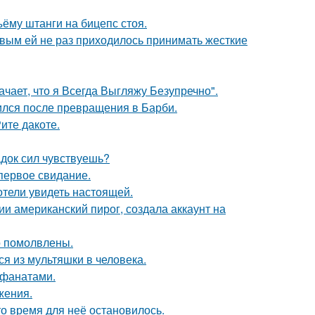
ъёму штанги на бицепс стоя.
овым ей не раз приходилось принимать жесткие
чает, что я Всегда Выгляжу Безупречно".
ился после превращения в Барби.
ите дакоте.
док сил чувствуешь?
первое свидание.
отели увидеть настоящей.
и американский пирог, создала аккаунт на
о помолвлены.
я из мультяшки в человека.
 фанатами.
жения.
о время для неё остановилось.