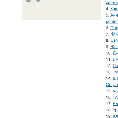
бассейн.
состои
4.
Как
5.
Анн
решен
6.
Опр
7.
"Мн
8.
Сто
9.
Жен
10.
Дж
11.
Вм
12.
Па
13.
"М
14.
Ше
Onlyf
15.
Vo
16.
"У
17.
Ел
18.
Ур
19.
Юл