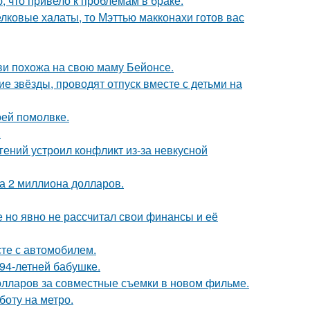
 что привело к проблемам в браке.
елковые халаты, то Мэттью макконахи готов вас
йви похожа на свою маму Бейонсе.
гие звёзды, проводят отпуск вместе с детьми на
оей помолвке.
.
ений устроил конфликт из-за невкусной
а 2 миллиона долларов.
 но явно не рассчитал свои финансы и её
сте с автомобилем.
94-летней бабушке.
олларов за совместные съемки в новом фильме.
боту на метро.