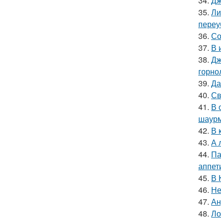
34.
Дж
35.
Ли
переу
36.
Со
37.
В 
38.
Дж
горно
39.
Да
40.
Св
41.
В 
шаур
42.
В 
43.
А 
44.
Па
аппет
45.
В 
46.
Не
47.
Ан
48.
Ло