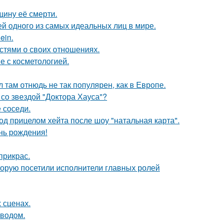
щину её смерти.
ей одного из самых идеальных лиц в мире.
ein.
стями о своих отношениях.
е с косметологией.
л там отнюдь не так популярен, как в Европе.
со звездой "Доктора Хауса"?
 соседи.
д прицелом хейта после шоу "натальная карта".
нь рождения!
прикрас.
торую посетили исполнители главных ролей
 сценах.
оводом.