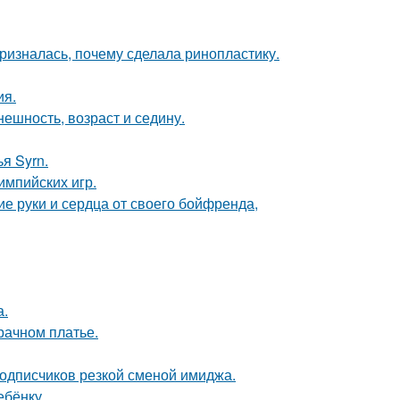
ризналась, почему сделала ринопластику.
ия.
ешность, возраст и седину.
я Syrn.
импийских игр.
е руки и сердца от своего бойфренда,
а.
рачном платье.
подписчиков резкой сменой имиджа.
ебёнку.