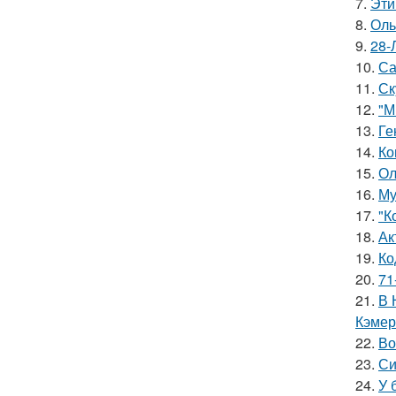
7.
Эти
8.
Оль
9.
28-
10.
Са
11.
Ск
12.
"М
13.
Ге
14.
Ко
15.
Ол
16.
Му
17.
"К
18.
Ак
19.
Ко
20.
71
21.
В 
Кэмер
22.
Во
23.
Си
24.
У 