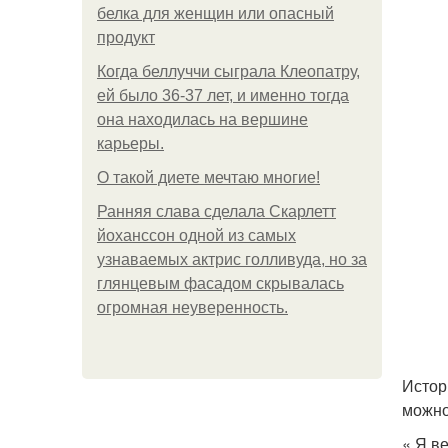
белка для женщин или опасный
продукт
Когда беллуччи сыграла Клеопатру,
ей было 36-37 лет, и именно тогда
она находилась на вершине
карьеры.
О такой диете мечтаю многие!
Ранняя слава сделала Скарлетт
йоханссон одной из самых
узнаваемых актрис голливуда, но за
глянцевым фасадом скрывалась
огромная неуверенность.
Истор
можно
« Я в