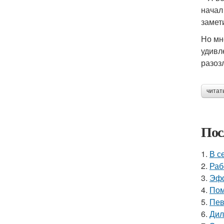
начал
замет
Но мн
удивл
разоз
читат
Пос
1.
В с
2.
Раб
3.
Эфф
4.
Пом
5.
Пев
6.
Дил