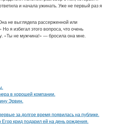
ответила и начала ужинать. Уже не первый раз я
. Она не выглядела рассерженной или
 Но я избегал этого вопроса, что очень
у. «Ты не мужчина!» — бросила она мне.
ы.
чера в хорошей компании.
ину Эрвин.
впервые за долгое время появилась на публике.
ю Егор крид подарил ей на день рождения.