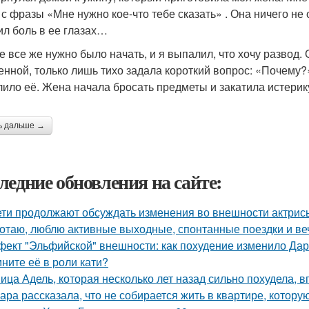
 с фразы «Мне нужно кое-что тебе сказать» . Она ничего не 
ил боль в ее глазах…
е все же нужно было начать, и я выпалил, что хочу развод
енной, только лишь тихо задала короткий вопрос: «Почему?»
лило её. Жена начала бросать предметы и закатила истерик
ь дальше →
ледние обновления на сайте:
ети продолжают обсуждать изменения во внешности актрис
отаю, люблю активные выходные, спонтанные поездки и ве
ект "Эльфийской" внешности: как похудение изменило Дар
ните её в роли кати?
ица Адель, которая несколько лет назад сильно похудела, 
ара рассказала, что не собирается жить в квартире, котору