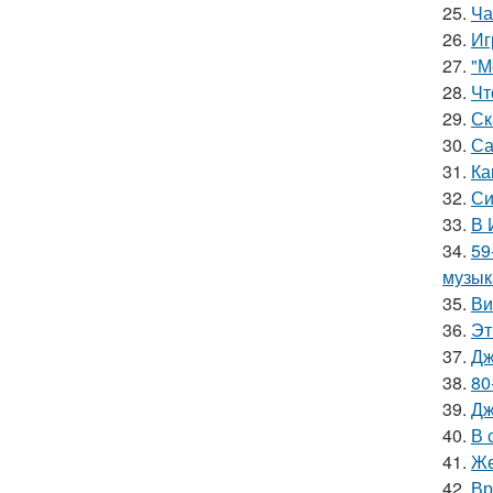
25.
Ча
26.
Иг
27.
"М
28.
Чт
29.
Ск
30.
Са
31.
Ка
32.
Си
33.
В 
34.
59
музык
35.
Ви
36.
Эт
37.
Дж
38.
80
39.
Дж
40.
В 
41.
Же
42.
Вр