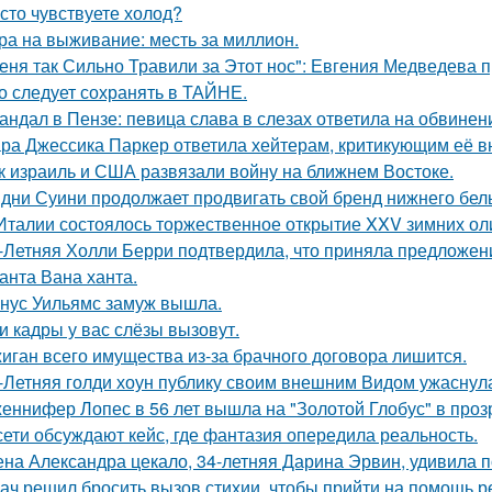
сто чувствуете холод?
ра на выживание: месть за миллион.
еня так Сильно Травили за Этот нос": Евгения Медведева п
о следует сохранять в ТАЙНЕ.
андал в Пензе: певица слава в слезах ответила на обвинен
ра Джессика Паркер ответила хейтерам, критикующим её вн
к израиль и США развязали войну на ближнем Востоке.
дни Суини продолжает продвигать свой бренд нижнего бель
Италии состоялось торжественное открытие XXV зимних ол
-Летняя Холли Берри подтвердила, что приняла предложени
анта Вана ханта.
нус Уильямс замуж вышла.
и кадры у вас слёзы вызовут.
иган всего имущества из-за брачного договора лишится.
-Летняя голди хоун публику своим внешним Видом ужаснул
еннифер Лопес в 56 лет вышла на "Золотой Глобус" в проз
сети обсуждают кейс, где фантазия опередила реальность.
на Александра цекало, 34-летняя Дарина Эрвин, удивила 
ач решил бросить вызов стихии, чтобы прийти на помощь р