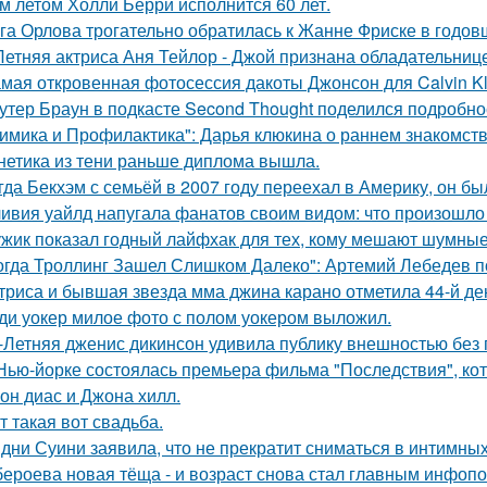
м летом Холли Берри исполнится 60 лет.
га Орлова трогательно обратилась к Жанне Фриске в годов
Летняя актриса Аня Тейлор - Джой признана обладательниц
мая откровенная фотосессия дакоты Джонсон для Calvin Kl
утер Браун в подкасте Second Thought поделился подробно
имика и Профилактика": Дарья клюкина о раннем знакомств
нетика из тени раньше диплома вышла.
гда Бекхэм с семьёй в 2007 году переехал в Америку, он бы
ивия уайлд напугала фанатов своим видом: что произошло 
жик показал годный лайфхак для тех, кому мешают шумные
огда Троллинг Зашел Слишком Далеко": Артемий Лебедев по
триса и бывшая звезда мма джина карано отметила 44-й де
ди уокер милое фото с полом уокером выложил.
-Летняя дженис дикинсон удивила публику внешностью без 
Нью-йорке состоялась премьера фильма "Последствия", ко
он диас и Джона хилл.
т такая вот свадьба.
дни Суини заявила, что не прекратит сниматься в интимных
бероева новая тёща - и возраст снова стал главным инфоп