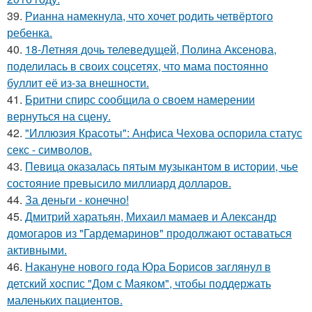
39.
Рианна намекнула, что хочет родить четвёртого
ребенка.
40.
18-Летняя дочь телеведущей, Полина Аксенова,
поделилась в своих соцсетях, что мама постоянно
буллит её из-за внешности.
41.
Бритни спирс сообщила о своем намерении
вернуться на сцену.
42.
"Иллюзия Красоты": Анфиса Чехова оспорила статус
секс - символов.
43.
Певица оказалась пятым музыкантом в истории, чье
состояние превысило миллиард долларов.
44.
За деньги - конечно!
45.
Дмитрий харатьян, Михаил мамаев и Александр
домогаров из "Гардемаринов" продолжают оставаться
активными.
46.
Накануне нового года Юра Борисов заглянул в
детский хоспис "Дом с Маяком", чтобы поддержать
маленьких пациентов.