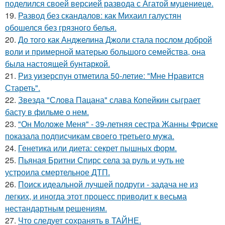
поделился своей версией развода с Агатой муцениеце.
19.
Развод без скандалов: как Михаил галустян
обошелся без грязного белья.
20.
До того как Анджелина Джоли стала послом доброй
воли и примерной матерью большого семейства, она
была настоящей бунтаркой.
21.
Риз уизерспун отметила 50-летие: "Мне Нравится
Стареть".
22.
Звезда "Слова Пацана" слава Копейкин сыграет
басту в фильме о нем.
23.
"Он Моложе Меня" - 39-летняя сестра Жанны Фриске
показала подписчикам своего третьего мужа.
24.
Генетика или диета: секрет пышных форм.
25.
Пьяная Бритни Спирс села за руль и чуть не
устроила смертельное ДТП.
26.
Поиск идеальной лучшей подруги - задача не из
легких, и иногда этот процесс приводит к весьма
нестандартным решениям.
27.
Что следует сохранять в ТАЙНЕ.