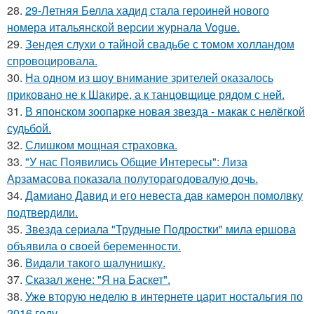
28.
29-Летняя Белла хадид стала героиней нового
номера итальянской версии журнала Vogue.
29.
Зендея слухи о тайной свадьбе с томом холландом
спровоцировала.
30.
На одном из шоу внимание зрителей оказалось
приковано не к Шакире, а к танцовщице рядом с ней.
31.
В японском зоопарке новая звезда - макак с нелёгкой
судьбой.
32.
Слишком мощная страховка.
33.
"У нас Появились Общие Интересы": Лиза
Арзамасова показала полуторагодовалую дочь.
34.
Дамиано Давид и его невеста дав камерон помолвку
подтвердили.
35.
Звезда сериала "Трудные Подростки" мила ершова
объявила о своей беременности.
36.
Видaли тaкого шaлунишку.
37.
Сказал жене: "Я на Баскет".
38.
Уже вторую неделю в интернете царит ностальгия по
2016 году.