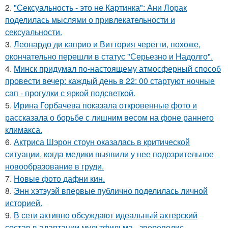
2.
"Сексуальность - это не Картинка": Ани Лорак
поделилась мыслями о привлекательности и
сексуальности.
3.
Леонардо ди каприо и Виттория черетти, похоже,
окончательно перешли в статус "Серьезно и Надолго".
4.
Минск придумал по-настоящему атмосферный способ
провести вечер: каждый день в 22: 00 стартуют ночные
сап - прогулки с яркой подсветкой.
5.
Ирина Горбачева показала откровенные фото и
рассказала о борьбе с лишним весом на фоне раннего
климакса.
6.
Актриса Шэрон стоун оказалась в критической
ситуации, когда медики выявили у нее подозрительное
новообразование в груди.
7.
Новые фото дафни кин.
8.
Энн хэтэуэй впервые публично поделилась личной
историей.
9.
В сети активно обсуждают идеальный актерский
состав в адаптации мультфильма - звереполис.