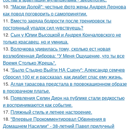
10.
"Маски Долой": честные фото жены Андрея Леонова
как повод поговорить о самопринятии.
11.
Вместо заряда бодрости после тренировок ты
постоянный упадок сил чувствуешь?
12.
Сын у Юлии Высоцкой и Андрея Кончаловского не
только красавец, но и умница.
13.
Волочкова удивилась тому, сколько ест новая
возлюбленная Диброва: "У Меня Ощущение, что ты все
Время Столько Жрешь".
14.
"Было Стыдно Выйти НА Сцену": Александр семчев
сбросил 100 кг и рассказал, как диабет спас ему жизнь.
15.
Аглая тарасова предстала в провокационном образе
в прозрачном платье.
16.
Появления Селин Дион на публике стали редкостью
и воспринимаются как событие.
17.
Пляжный стиль и летнее настроение.
18.
"Впервые Прокомментировал Обвинения в
Домашнем Насилии" - 38-летний Павел прилучный