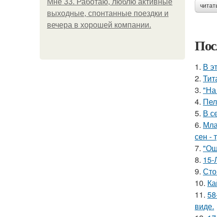
Мне 33. Работаю, люблю активные
читат
выходные, спонтанные поездки и
вечера в хорошей компании.
Пос
1.
В э
2.
Тит
3.
"На
4.
Пел
5.
В с
6.
Мла
сен - 
7.
"Ош
8.
15-
9.
Сто
10.
Ка
11.
58
виде.