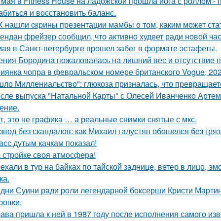
 мая в Fitness House на ладожской прошла йога с роллом - 
абиться и восстановить баланс.
X нашли cкрины презентации мамбы о том, каким может ста
ендан фрейзер сообщил, что активно худеет ради новой час
мая в Санкт-петербурге прошел забег в формате эстафеты.
ения Бородина пожаловалась на лишний вес и отсутствие п
иянка чопра в февральском номере британского Vogue, 202
шло Миллениальство": глюкоза призналась, что превращаетс
сле выпуска "Натальной Карты" с Олесей Иванченко Артеми
ение.
т, это не графика … а реальные снимки снятые с мкс.
звод без скандалов: как Михаил галустян обошелся без гряз
асс дутым качкам показал!
 стройке своя атмосфера!
ехали в тур на байках по тайской заднице, ветер в лицо, э
ка.
дни Суини ради роли легендарной боксерши Кристи Марти
ровки.
ава пришла к ней в 1987 году после исполнения самого изве