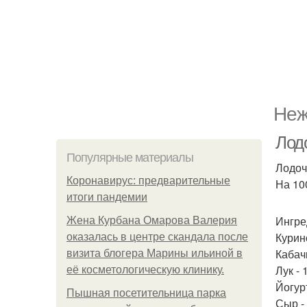
Неж
Лодо
Популярные материалы
Лодочк
Коронавирус: предварительные
На 100
итоги пандемии
Ингре
Жена Курбана Омарова Валерия
Курино
оказалась в центре скандала после
Кабачк
визита блогера Марины ильиной в
Лук - 
её косметологическую клинику.
Йогурт
Пышная посетительница парка
Сыр - 