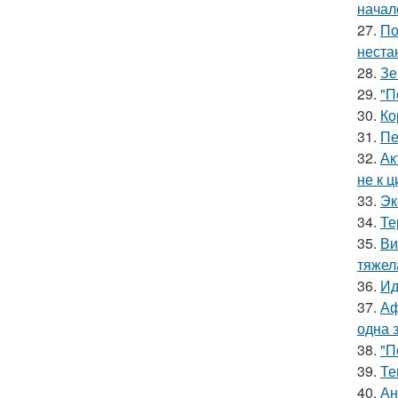
начал
27.
По
неста
28.
Зе
29.
"П
30.
Ко
31.
Пе
32.
Ак
не к 
33.
Эк
34.
Те
35.
Ви
тяжел
36.
Ид
37.
Аф
одна 
38.
"П
39.
Те
40.
Ан