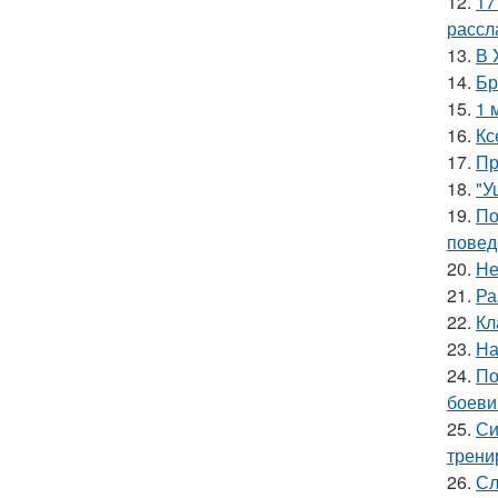
12.
17
рассл
13.
В 
14.
Бр
15.
1 
16.
Кс
17.
Пр
18.
"У
19.
По
повед
20.
Не
21.
Ра
22.
Кл
23.
На
24.
По
боеви
25.
Си
трени
26.
Сл