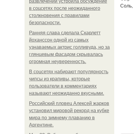
развлечений устроила обсуждение
Соль, 
в соцсетях после неожиданного
столкновения с правилами
безопасности.
Ранняя слава сделала Скарлетт
йоханссон одной из самых
узнаваемых актрис голливуда, но за
глянцевым фасадом скрывалась
огромная неуверенность.
В соцсетях набирают популярность
чипсы из крапивы, которые
пользователи в комментариях
называют неожиданно вкусными.
Российский пловец Алексей жарков
установил мировой рекорд на кубке
мира по зимнему плаванию в
Аргентине.