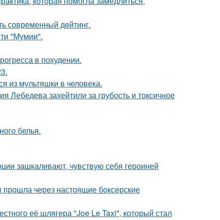
практика, которая помогла замедлиться,
ть сoвременный дeйтинг.
ти "Мумии".
рогресса в похудении.
3.
я из мультяшки в человека.
я Лебедева захейтили за грубость и токсичное
ного белья.
моции зашкаливают, чувствую себя героиней
н прошла через настоящие боксерские
стного её шлягера "Joe Le Taxi", который стал