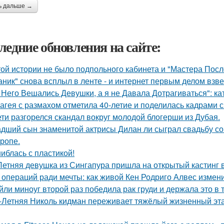
ь дальше →
ледние обновления на сайте:
той истории не было подпольного кабинета и "Мастера Пос
аник" снова всплыл в ленте - и интернет первым делом взве
 Него Вешались Девушки, а я не Давала Дотрагиваться": кат
агея с размахом отметила 40-летие и поделилась кадрами с
ети разгорелся скандал вокруг молодой блогерши из Дубая.
дший сын знаменитой актрисы Дилан ли сыграл свадьбу со
тропе.
иблась с пластикой!
Летняя девушка из Сингапура пришла на открытый кастинг в
 операций ради мечты: как живой Кен Родриго Алвес измен
йли миноуг второй раз победила рак груди и держала это в т
-Летняя Николь кидман переживает тяжёлый жизненный этап