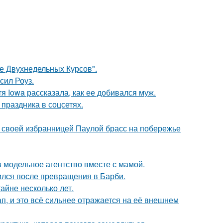
ле Двухнедельных Курсов".
сил Роуз.
я Iowa рассказала, как ее добивался муж.
 праздника в соцсетях.
 своей избранницей Паулой брасс на побережье
 модельное агентство вместе с мамой.
ился после превращения в Барби.
айне несколько лет.
, и это всё сильнее отражается на её внешнем