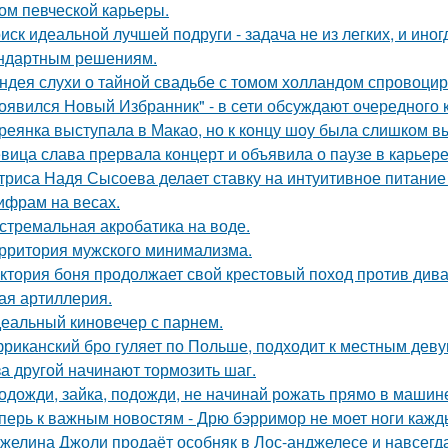
ом певческой карьеры.
иск идеальной лучшей подруги - задача не из легких, и иног
ндартным решениям.
ндея слухи о тайной свадьбе с томом холландом спровоцир
оявился Новый Избранник" - в сети обсуждают очередного 
реянка выступала в Макао, но к концу шоу была слишком в
вица слава прервала концерт и объявила о паузе в карьере
триса Надя Сысоева делает ставку на интуитивное питание
цифрам на весах.
стремальная акробатика на воде.
рритория мужского минимализма.
ктория боня продолжает свой крестовый поход против диван
ая артиллерия.
еальный киновечер с парнем.
риканский бро гуляет по Польше, подходит к местным девуш
за другой начинают тормозить шаг.
одожди, зайка, подожди, не начинай рожать прямо в машин
перь к важным новостям - Дрю бэрримор не моет ноги каждый
желина Джоли продаёт особняк в Лос-анджелесе и навсегд