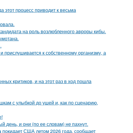
да этот процесс приводит к весьма
овала.
кандидата на роль возлюбленного авроры кибы.
ымотана.
.
 и прислушивается к собственному организму, а
ных критиков, и на этот раз в ход пошла
кам с улыбкой до ушей и, как по сценарию,
е!
 день, и они (по ее словам) не пахнут.
а покидает США летом 2026 года, сообщает