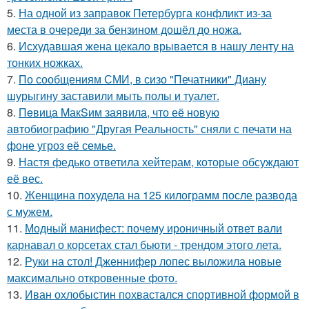
5.
На одной из заправок Петербурга конфликт из-за
места в очереди за бензином дошёл до ножа.
6.
Исхудавшая жена цекало врывается в нашу ленту на
тонких ножках.
7.
По сообщениям СМИ, в сизо "Печатники" Диану
шурыгину заставили мыть полы и туалет.
8.
Пeвица MакSим заявила, что её новую
автобиографию "Другая Реальность" сняли с печати на
фоне угроз её семье.
9.
Настя федько ответила хейтерам, которые обсуждают
её вес.
10.
Женщина похудела на 125 килограмм после развода
с мужем.
11.
Модный манифест: почему ироничный ответ вали
карнавал о корсетах стал бьюти - трендом этого лета.
12.
Руки на стол! Дженнифер лопес выложила новые
максимально откровенные фото.
13.
Иван охлобыстин похвастался спортивной формой в