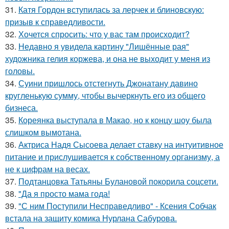
31.
Катя Гордон вступилась за лерчек и блиновскую:
призыв к справедливости.
32.
Хочется спросить: что у вас там происходит?
33.
Недавно я увидела картину "Лишённые рая"
художника гелия коржева, и она не выходит у меня из
головы.
34.
Суини пришлось отстегнуть Джонатану давино
кругленькую сумму, чтобы вычеркнуть его из общего
бизнеса.
35.
Кореянка выступала в Макао, но к концу шоу была
слишком вымотана.
36.
Актриса Надя Сысоева делает ставку на интуитивное
питание и прислушивается к собственному организму, а
не к цифрам на весах.
37.
Подтанцовка Татьяны Булановой покорила соцсети.
38.
"Да я просто мама года!
39.
"С ним Поступили Несправедливо" - Ксения Собчак
встала на защиту комика Нурлана Сабурова.