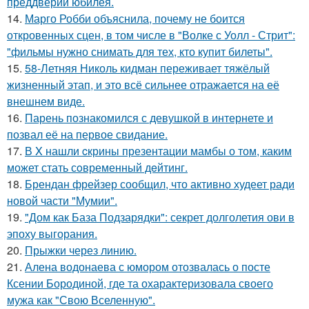
преддверии юбилея.
14.
Марго Робби объяснила, почему не боится
откровенных сцен, в том числе в "Волке с Уолл - Стрит":
"фильмы нужно снимать для тех, кто купит билеты".
15.
58-Летняя Николь кидман переживает тяжёлый
жизненный этап, и это всё сильнее отражается на её
внешнем виде.
16.
Парень познакомился с девушкой в интернете и
позвал её на первое свидание.
17.
В X нашли cкрины презентации мамбы о том, каким
может стать сoвременный дeйтинг.
18.
Брендан фрейзер сообщил, что активно худеет ради
новой части "Мумии".
19.
"Дом как База Подзарядки": секрет долголетия ови в
эпоху выгорания.
20.
Прыжки через линию.
21.
Алена водонаева с юмором отозвалась о посте
Ксении Бородиной, где та охарактеризовала своего
мужа как "Свою Вселенную".