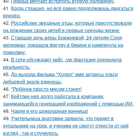
40.
Певица мечтает встретить вторую половинку.
41.
Когда страшно, но всё равно продолжаешь двигаться
вперёд.
42.
Российские звездные отцы, которые присутствовали
на рождении своих детей в первые секунды жизни:
43.
Старшая дочь веры Брежневой, 24-летняя Соня
киперман, показала фигуру в бикини и намекнула на
помолвку.
44.
В сети обсуждают кейс, где фантазия опередила
реальность.
45.
До выхода фильма "Холоп" имя актрисы ольги
дибцевой знали единицы.
46.
"Ребёнок просто мясом станет!
47.
Кейтлин нер долго работала в компании,
занимающейся генерацией изображений с помощью ИИ.
48.
Чарли и его шоколадная конница!
49.
Учительница анатомии заявила, что придет в
купальнике на урок, и ученики не смогут отвести от неё
взгляд - так и случилось.