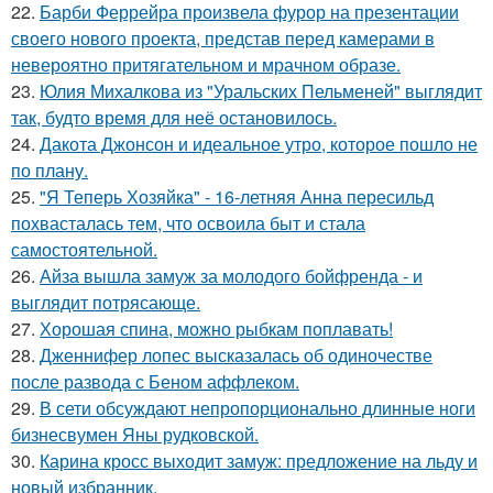
22.
Барби Феррейра произвела фурор на презентации
своего нового проекта, представ перед камерами в
невероятно притягательном и мрачном образе.
23.
Юлия Михалкова из "Уральских Пельменей" выглядит
так, будто время для неё остановилось.
24.
Дакота Джонсон и идеальное утро, которое пошло не
по плану.
25.
"Я Теперь Хозяйка" - 16-летняя Анна пересильд
похвасталась тем, что освоила быт и стала
самостоятельной.
26.
Айза вышла замуж за молодого бойфренда - и
выглядит потрясающе.
27.
Хорошая спина, можно рыбкам поплавать!
28.
Дженнифер лопес высказалась об одиночестве
после развода с Беном аффлеком.
29.
В сети обсуждают непропорционально длинные ноги
бизнесвумен Яны рудковской.
30.
Карина кросс выходит замуж: предложение на льду и
новый избранник.