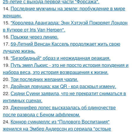
25-летие с выхода первой части "Форсажа".
14.
Последние мужчины на земле: пробуждение в мире
женщин.
15.
"Королева Авангарда: Энн Хэтэуэй Покоряет Лондон
в Кутюре от Iris Van Herpen".
16.
Прыжки через линию.
17.
59-Летний Венсан Кассель продолжает жить свою
лучшую жизнь.
18.
"Безобидный" образ и неожиданная реакция.
19.
Путь эмел Льюис - это не просто история похудения и
набора веса, это история возвращения к жизни.
20.
Три последних желания чарли.
21.
Двойная ловушка: как QR - код раскрыл измену.
22.
Сидни Суини заявила, что не прекратит сниматься в
интимных сценах.
23.
Дженнифер лопес высказалась об одиночестве
после развода с Беном аффлеком.
24.
Коннор суинделлс из "Полового Воспитания"
женился на Эмбер Андерсон из сериала "острые