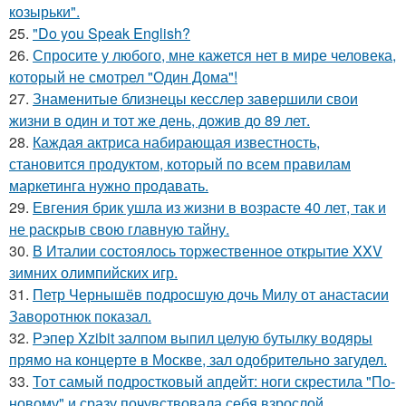
козырьки".
25.
"Do you Speak English?
26.
Спросите у любого, мне кажется нет в мире человека,
который не смотрел "Один Дома"!
27.
Знаменитые близнецы кесслер завершили свои
жизни в один и тот же день, дожив до 89 лет.
28.
Каждая актриса набирающая известность,
становится продуктом, который по всем правилам
маркетинга нужно продавать.
29.
Евгения брик ушла из жизни в возрасте 40 лет, так и
не раскрыв свою главную тайну.
30.
В Италии состоялось торжественное открытие XXV
зимних олимпийских игр.
31.
Петр Чернышёв подросшую дочь Милу от анастасии
Заворотнюк показал.
32.
Рэпер Xzibit залпом выпил целую бутылку водяры
прямо на концерте в Москве, зал одобрительно загудел.
33.
Тот самый подростковый апдейт: ноги скрестила "По-
новому" и сразу почувствовала себя взрослой,