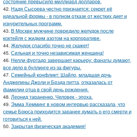
состояние превысило миллиард долларов.
42.
Надя Сысоева честно признается: секрет её
идеальной формы - в полном отказе от жестких диет и
изнурительных программ.
43.
В Москве мужчине повредило желудок после
коктейля с жидким азотом на корпоративе.
44.
Желудок спасибо точно не скажет!
45.
Сильная и точно независимая женщина!
46.
Нелли фуртадо завершает карьеру: фанаты думают,
все дело в буллинге из-за фигуры.
47.
Семейный конфликт: Шайло, младшая дочь
Анджелины Джоли и Брэда питта, отказалась от
фамилии отца в свой день рождения.
48.
Леонид тараненко. Человек - эпоха.
49.
Эмма Хемминг в новом интервью рассказала, что
семье Брюса приходится заранее думать о его смерти и
готовиться к ней.
50.
Закрытая физическая академия!