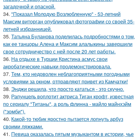
загадочной и опасной.
34.
"Показал Молодую Возлюбленную" - 53-летний
Максим виторган опубликовал фотографии со своей 35-
летней избранницей.
35.
Татьяна Буланова поделилась подробностями о том,
как ее танцоры Алена и Максим алалыкины завершили
свое сотрудничество с ней после 20 лет работы.
36.
На отдыхе в Турции Кристина асмус свои
акробатические навыки продемонстрировала.
37.
Тем, кто недоволен неблагоприятными погодными
условиями за окном, отправляют привет из Камчатки!
38.
Энджи решила, что просто кататься - это скучно.
39.
Рапунцель воплотит актриса Тиган крофт, известная
по сериалу "Титаны", а роль флинна - майло майнхэйм
("зомби").
40.
Какой-то тюбик яростно пытается лопнуть арбуз
своими ляжками.
41.
Певица оказалась пятым музыкантом в истории, чье