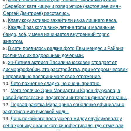
"Серебро" катя кищук и рэпер 9mice (настоящее имя -
Сергей Дмитриев) расстались.
6.
Клаву коку активно захейтили из-за лишнего веса.
7.
Каждый раз когда вижу летние топы и маленькие
бандо, всё, у меня начинается внутренний торг с
животом.
8.
В сети появилось редкие фото Евы мендес и Райана
гослинга с их подросшими дочерьми.
9.
24-Летняя актриса Василина юсковец страдает от
дисморфофобии, это расстройства, при котором человек
неправильно воспринимает свое отражение.
10.
Лето пахнет не сладко, но очень приятно.
11.
Мега горячие Эрин Мориарти и Карен фукухара, в
новой фотосессии, подогрели интерес к финалу пацаны.
12.
Первая ракетка Мира арина соболенко официально
захватила мир высокой моды.
13.
Дочь покойного пола уокера мидоу опубликовала у
себя хронику с каннского кинофестиваля, где отмечали