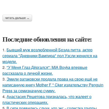
читать дальше →
Последние обновления на сайте:
1.
Бывший муж возлюбленной Брэда питта, актер
сериала "Дневники Вампира" пол Уэсли женился на
модели.
2.
"У Меня Глаз Дёргался": MIA Boyka впервые
рассказала о личной жизни.
3.
Эмили ратаковски продала права на свою ещё не
написанную книгу Mother F * Cker издательству Penguin
Press за семизначную сумму.
4.
Анастасия Решетова призналась, что жалеет о
пластических операциях.
5.
В сети появились слухи, что экс - солистка группы