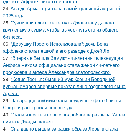
где-то в Африке, никого не трогал.
34.
Ана де Армас признана самой красивой актрисой
2025 года.
35.
Суини пришлось отстегнуть Джонатану давино
кругленькую сумму, чтобы вычеркнуть его из общего
бизнеса.
36.
"Девушку Просто Использовали": дочь Бена
аффлека стала пешкой в его разводе с Джей Ло.
37.
"Впервые Вышла Замуж" - 48-летняя телеведущая
Анфиса Чехова официально стала женой 44-летнего
продюсера и актёра Александра златопольского.
38.
"Копия Теоны": бывший муж Ксении Бородиной
Курбан омаров впервые показал лицо годовалого сына
Адама.
39.
Папарацци опубликовали неудачные фото бритни
Спирс и расстроили поп-звезду.
40.
Стали известны новые подробности разрыва Уилла
смита и Джады пинкетт.
41.
Она давно вышла за рамки образа Леры и стала