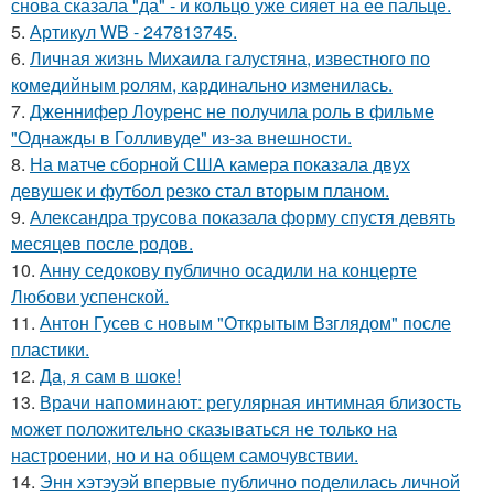
снова сказала "да" - и кольцо уже сияет на ее пальце.
5.
Артикул WB - 247813745.
6.
Личная жизнь Михаила галустяна, известного по
комедийным ролям, кардинально изменилась.
7.
Дженнифер Лоуренс не получила роль в фильме
"Однажды в Голливуде" из-за внешности.
8.
На матче сборной США камера показала двух
девушек и футбол резко стал вторым планом.
9.
Александра трусова показала форму спустя девять
месяцев после родов.
10.
Анну седокову публично осадили на концерте
Любови успенской.
11.
Антон Гусев с новым "Открытым Взглядом" после
пластики.
12.
Да, я сам в шоке!
13.
Врачи напоминают: регулярная интимная близость
может положительно сказываться не только на
настроении, но и на общем самочувствии.
14.
Энн хэтэуэй впервые публично поделилась личной