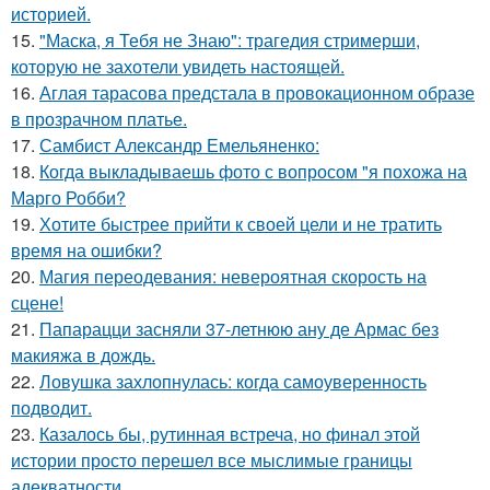
историей.
15.
"Маска, я Тебя не Знаю": трагедия стримерши,
которую не захотели увидеть настоящей.
16.
Аглая тарасова предстала в провокационном образе
в прозрачном платье.
17.
Самбист Александр Емельяненко:
18.
Когда выкладываешь фото с вопросом "я похожа на
Марго Робби?
19.
Хотите быстрее прийти к своей цели и не тратить
время на ошибки?
20.
Магия переодевания: невероятная скорость на
сцене!
21.
Папарацци засняли 37-летнюю ану де Армас без
макияжа в дождь.
22.
Ловушка захлопнулась: когда самоуверенность
подводит.
23.
Казалось бы, рутинная встреча, но финал этой
истории просто перешел все мыслимые границы
адекватности.