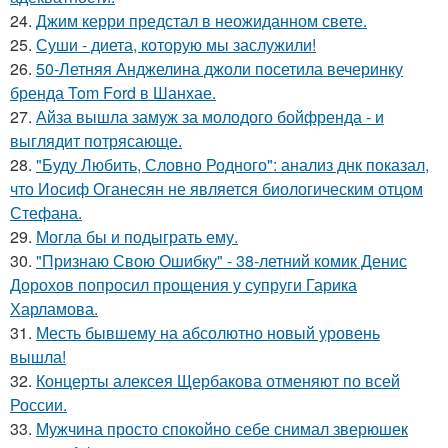
24.
Джим керри предстал в неожиданном свете.
25.
Суши - диета, которую мы заслужили!
26.
50-Летняя Анджелина джоли посетила вечеринку
бренда Tom Ford в Шанхае.
27.
Айза вышла замуж за молодого бойфренда - и
выглядит потрясающе.
28.
"Буду Любить, Словно Родного": анализ днк показал,
что Иосиф Оганесян не является биологическим отцом
Стефана.
29.
Могла бы и подыграть ему.
30.
"Признаю Свою Ошибку" - 38-летний комик Денис
Дорохов попросил прощения у супруги Гарика
Харламова.
31.
Месть бывшему на абсолютно новый уровень
вышла!
32.
Концерты алексея Щербакова отменяют по всей
России.
33.
Мужчина просто спокойно себе снимал зверюшек