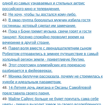
одной из самых узнаваемых и стильных актрис
российского кино и телевидения.
42.
Не хочу, чтобы ты достался кому-либо.
43.
В хмао группа бородатых мужчин избила гостя
гостиницы, который сделал им замечание.
44.
Пока у Бони гремит музыка, свечи горят и гости
танцуют, Косенко спокойно проводит время на
вечеринке в другой стране.
45.
Павел воля вместе с двенадцатилетним сыном
Робертом отправились в зимнее путешествие в самый
холодный регион земли - приветливую Якутию.
46.
Этот спортсмен олимпийских игр прекрасно
разбирается в фейерверках.
47.
Моника беллуччи рассказала, почему не стремилась к
худобе и идеальным параметрам.
48.
14-Летняя дочь джигана и Оксаны Самойловой
представила своего парня.
49.
Майли Сайрус больше не будет покупать сама себе
цветы - певица выходит замуж за своего возлюбленного,