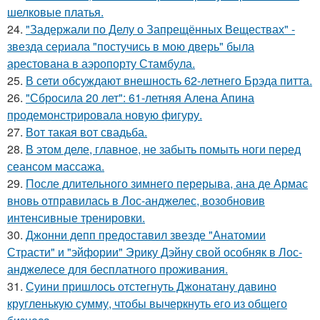
шелковые платья.
24.
"Задержали по Делу о Запрещённых Веществах" -
звезда сериала "постучись в мою дверь" была
арестована в аэропорту Стамбула.
25.
В сети обсуждают внешность 62-летнего Брэда питта.
26.
"Сбросила 20 лет": 61-летняя Алена Апина
продемонстрировала новую фигуру.
27.
Вот такая вот свадьба.
28.
В этом деле, главное, не забыть помыть ноги перед
сеансом массажа.
29.
После длительного зимнего перерыва, ана де Армас
вновь отправилась в Лос-анджелес, возобновив
интенсивные тренировки.
30.
Джонни депп предоставил звезде "Анатомии
Страсти" и "эйфории" Эрику Дэйну свой особняк в Лос-
анджелесе для бесплатного проживания.
31.
Суини пришлось отстегнуть Джонатану давино
кругленькую сумму, чтобы вычеркнуть его из общего