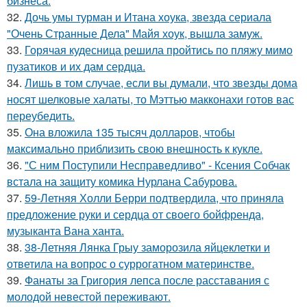
бизнеса.
32.
Дочь умы турман и Итана хоука, звезда сериала
"Очень Странные Дела" Майя хоук, вышла замуж.
33.
Горячая кудесница решила пройтись по пляжу мимо
пузатиков и их дам сердца.
34.
Лишь в том случае, если вы думали, что звезды дома
носят шелковые халаты, то Мэттью макконахи готов вас
переубедить.
35.
Она вложила 135 тысяч долларов, чтобы
максимально приблизить свою внешность к кукле.
36.
"С ним Поступили Несправедливо" - Ксения Собчак
встала на защиту комика Нурлана Сабурова.
37.
59-Летняя Холли Берри подтвердила, что приняла
предложение руки и сердца от своего бойфренда,
музыканта Вана ханта.
38.
38-Летняя Лянка Грыу заморозила яйцеклетки и
ответила на вопрос о суррогатном материнстве.
39.
Фанаты за Григория лепса после расставания с
молодой невестой переживают.