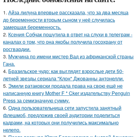
1.
Айза лилуна впервые рассказала, что за два месяца
до беременности вторым сыном у неё случилась
замершая беременность.
2.
Ксения Собчак пошутила в ответ на слухи в телеграм -
каналах о том, что она якобы получила госохрану от
росгвардии.
3.
Мужчина по имени мистер Вад из африканской страны
Гана.
4.
Бразильское чудо: как выглядят взрослые дети 50-
летней звезды сериала "Клон" Джованны антонелли.
5.
Эмили ратаковски продала права на свою ещё не
написанную книгу Mother F * Cker издательству Penguin
Press за семизначную сумму.
6.
Одна пользовательница сети запустила занятный
флешмоб, предложив своей аудитории поделиться
кадрами, на которых они получились максимально
нелепо.