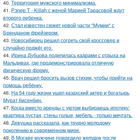
40.
Территория мужского минимализма.
41.
Рэпер T - Killah с женой Марией Тарасовой ждут
второго ребенка.
42.
Стал известен сюжет новой части "Мумии" с
Бренданом фрейзером.
43.
Новосибирец решил согреть свой кроссовер и
случайно поджёг его.
44.
Ирина Дубцова поделилась кадрами с отдыха на
Мальдивах, где продемонстрировала отличную
физическую форму.
45.
Врач решил бросить вызов стихии, чтобы прийти на
помощь ребёнку.
46.
На 54 году жизни ушел казахский актер и богатырь
Мурат бисенбин.
47.
Когда вместо аренды с уютом выбираешь ипотеку:
квартира пустая, стены голые, мебель - только мечтать.
48.
Девушка рассказала, как трудно молодому
поколению в современном мире.
49.
В Москве мужчине повредило желудок после