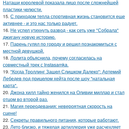
Наташи королевой показала лицо после сложнейшей
пластики челюсти.
15.
С приходом тепла спортивная жизнь становится еще
активнее - и это нас только радует.
16.
Не успел утихнуть развод - как сеть уже "Собрала"
джигану новую историю.
17.
Парень гулял по городу и решил познакомиться с
местной девушкой.
18.
Лолита объяснила, почему согласилась на
совместный трек с Instasamka.
19.
"Когда Троллинг Зашел Слишком Далеко": Артемий
Лебедев под прицелом хейта после шоу "натальная
карта".
20.
Джона хилл тайно женился на Оливии миллар и стал
отцом во второй раз.
21.
Магия переодевания: невероятная скорость на
сцене!
22.
Секреты правильного питания, которые работают.
23.
Лето близко, и тяжелая артиллерия уже расчехляет