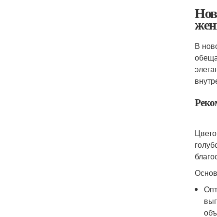
Нов
жен
В нов
обеща
элега
внутр
Реко
Цвето
голуб
благо
Основ
Опт
выг
объ