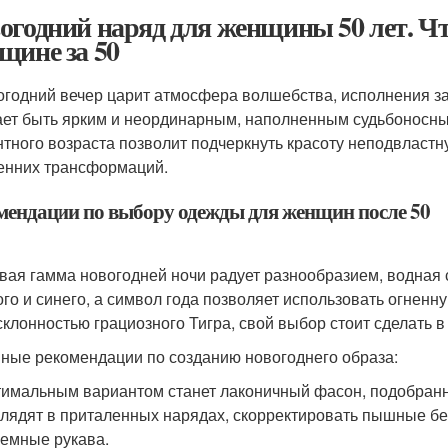
огодний наряд для женщины 50 лет. Чт
щине за 50
огодний вечер царит атмосфера волшебства, исполнения за
ет быть ярким и неординарным, наполненным судьбоносны
нтного возраста позволит подчеркнуть красоту неподвласт
енних трансформаций.
мендации по выбору одежды для женщин после 50
вая гамма новогодней ночи радует разнообразием, водная
ого и синего, а символ года позволяет использовать огненн
склонностью грациозного Тигра, свой выбор стоит сделать в
ные рекомендации по созданию новогоднего образа:
имальным вариантом станет лаконичный фасон, подобранн
лядят в приталенных нарядах, скорректировать пышные б
емные рукава.