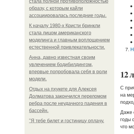
стала полной противоположностью
образу, с которым кайли
ассоциировалась последние годы.
К началу 1980-х Кристи бринкли
стала лицом американского
моделинга и главным воплощением
естественной привлекательности.
Н
Анна, давно известная своим
увлечением бодибилдингом,
12 
впервые попробовала себя в роли
модели.
С при
Отдых на пхукете для Алексея
на ме
Долматова закончился переломом
подхо
ребра после неудачного падения в
бассейн.
Даже 
годы 
"Я тебе билет и гостиницу оплачу.
что м