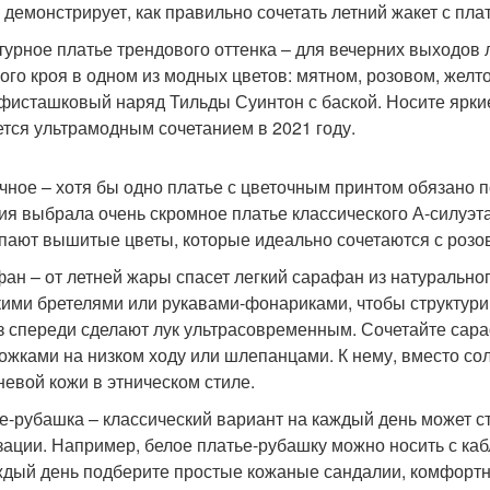
 демонстрирует, как правильно сочетать летний жакет с пла
турное платье трендового оттенка – для вечерних выходов
ого кроя в одном из модных цветов: мятном, розовом, жел
 фисташковый наряд Тильды Суинтон с баской. Носите ярки
ется ультрамодным сочетанием в 2021 году.
чное – хотя бы одно платье с цветочным принтом обязано п
ия выбрала очень скромное платье классического А-силуэт
пают вышитые цветы, которые идеально сочетаются с роз
ан – от летней жары спасет легкий сарафан из натуральног
ими бретелями или рукавами-фонариками, чтобы структурир
з спереди сделают лук ультрасовременным. Сочетайте сар
ожками на низком ходу или шлепанцами. К нему, вместо со
невой кожи в этническом стиле.
е-рубашка – классический вариант на каждый день может 
зации. Например, белое платье-рубашку можно носить с каб
ждый день подберите простые кожаные сандалии, комфортн