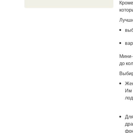
Кроме
котор
Лучши
выб
вар
Мини-
до ко
Выбир
Жен
Им 
лод
Для
дра
фон