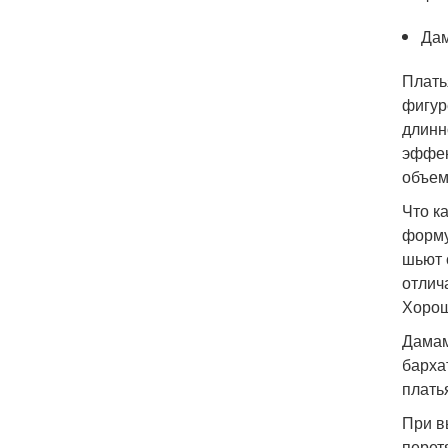
Дам
Плать
фигур
длинн
эффек
объем
Что к
форму
шьют 
отлич
Хорош
Дамам
барха
плать
При в
перет