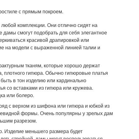
ростиле с прямым покроем.
 любой комплекции. Они отлично сидят на
е дамы смогут подобрать для себя элегантное
черкиваться красивой драпировкой или
е на модели с выраженной линией талии и
 фактурным тканям, которые хорошо держат
да, плотного гипюра. Обычно гипюровые платья
 быть в тон изделию или кардинально
ья со вставками из гипюра или кружева.
ка или болеро.
д с верхом из шифона или гипюра и юбкой из
циевидной формы. Очень популярны у зрелых дам
льшим разрезом.
р. Изделие меньшего размера будет
ядеть стройней, дамы могут воспользоваться