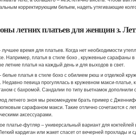
альным корректирующим бельем, надеть утягивающие колго
оны летних платьев для женщин з. Лет
– лучшее время для платьев. Когда нет необходимости утеп
е. Например, платья в стиле бохо , кружевные сарафаны в
е летние платья на каждый день и для выходов в свет.
– белые платья в стиле бохо с обилием рюш и отделкой кр
. Недавно певица прогулялась в кружевном макси-платье, к
ганом с бахромой. Сандалии по типу вьетнамок дополнили 
иод летнего зноя мы рекомендуем брать пример с Дженниф
лопковым сарафаном макси. Такие отлично сочетаются с ле
ическими аксессуарами.
ое платье-футляр – универсальный вариант для коктейлей
 Легкий кардиган или жакет спасет от вечерней прохлады и 