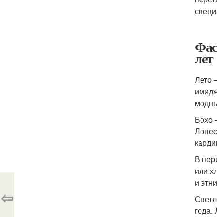
специ
Фас
лет
Лето 
имидж
модны
Бохо 
Лопес
карди
В пер
или х
и этн
⇦
Светл
года.