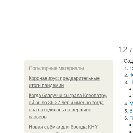
12 
Сод
1
Популярные материалы
Ф
Коронавирус: предварительные
Н
итоги пандемии
Когда беллуччи сыграла Клеопатру,
ей было 36-37 лет, и именно тогда
М
она находилась на вершине
В
карьеры.
П
Новая съёмка для бренда KHY