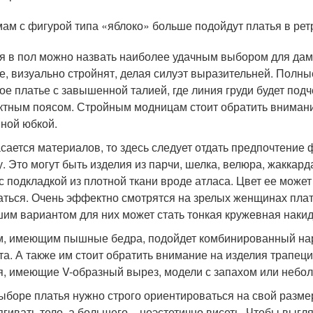
ам с фигурой типа «яблоко» больше подойдут платья в рет
я в пол можно назвать наиболее удачным выбором для дам
е, визуально стройнят, делая силуэт выразительней. Полны
ое платье с завышенной талией, где линия груди будет под
тным поясом. Стройным модницам стоит обратить внимани
ной юбкой.
асается материалов, то здесь следует отдать предпочтение
. Это могут быть изделия из парчи, шелка, велюра, жаккар
с подкладкой из плотной ткани вроде атласа. Цвет ее может
аться. Очень эффектно смотрятся на зрелых женщинах плат
им вариантом для них может стать тонкая кружевная накид
, имеющим пышные бедра, подойдет комбинированный наря
та. А также им стоит обратить внимание на изделия трапе
я, имеющие V-образный вырез, модели с запахом или небо
ыборе платья нужно строго ориентироваться на свой разме
ягивать тело, а большего – неэстетично висеть. Чтобы выгл