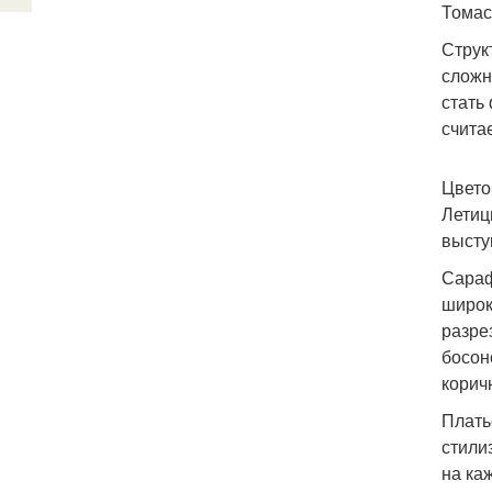
Томас
Струк
сложн
стать
счита
Цвето
Летиц
высту
Сараф
широк
разре
босон
корич
Плать
стили
на ка