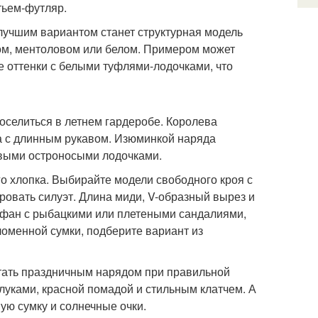
тьем-футляр.
 лучшим вариантом станет структурная модель
том, ментоловом или белом. Примером может
е оттенки с белыми туфлями-лодочками, что
оселиться в летнем гардеробе. Королева
а с длинным рукавом. Изюминкой наряда
овыми остроносыми лодочками.
о хлопка. Выбирайте модели свободного кроя с
овать силуэт. Длина миди, V-образный вырез и
афан с рыбацкими или плетеными сандалиями,
ломенной сумки, подберите вариант из
стать праздничным нарядом при правильной
луками, красной помадой и стильным клатчем. А
ую сумку и солнечные очки.