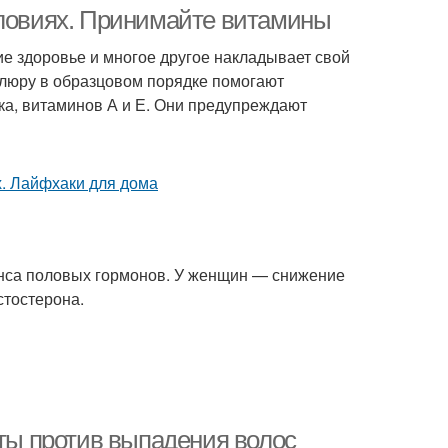
словиях. Принимайте витамины
е здоровье и многое другое накладывает свой
елюру в образцовом порядке помогают
роцедуры для
а, витаминов А и Е. Они предупреждают
возраста
анса половых гормонов. У женщин — снижение
стостерона.
кты против выпадения волос