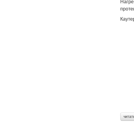
Нагре
проте
Кауте
читат