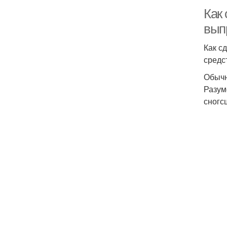
Как
вып
Как с
средс
Обычн
Разум
сногс