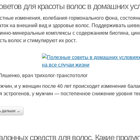
советов для красоты волос в домашних у
стные изменения, колебания гормонального фона, состояни
аток на внешний вид и здоровье волос. Поддерживать шев
Процедуры для
П
Салонные методы
инно-минеральные комплексы с содержанием биотина, цинк
выпрямления
сть волос и стимулируют их рост.
Ляшенко, врач трихолог-транспотолог
ужчин, и у женщин после 40 лет происходит изменение бал
я эстрогенов, у мужчин — постепенное снижение уровня те
ь дальше →
салонных средств для волос. Какие проду