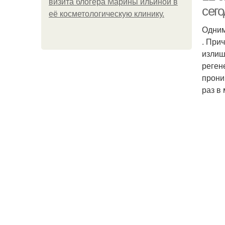
визита блогера Марины ильиной в
сег
её косметологическую клинику.
Одним
. При
излиш
реген
прони
раз в