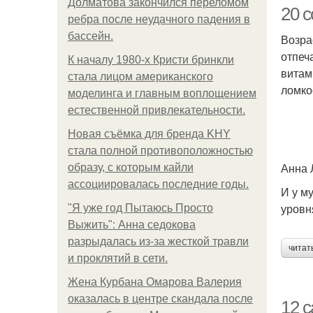
Долматова закончился переломом
20 
ребра после неудачного падения в
бассейн.
Возра
отпеч
К началу 1980-х Кристи бринкли
витам
стала лицом американского
ломко
моделинга и главным воплощением
естественной привлекательности.
Новая съёмка для бренда KHY
стала полной противоположностью
Анна 
образу, с которым кайли
ассоциировалась последние годы.
И у м
уровн
"Я уже год Пытаюсь Просто
Выжить": Анна седокова
разрыдалась из-за жесткой травли
читат
и проклятий в сети.
Жена Курбана Омарова Валерия
оказалась в центре скандала после
12 