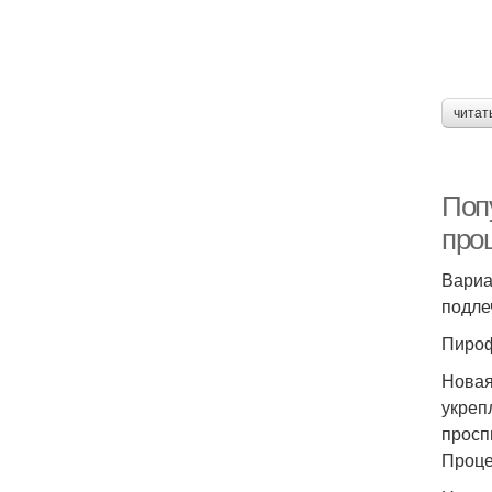
читат
Поп
про
Вариа
подле
Пиро
Новая
укреп
просп
Проце