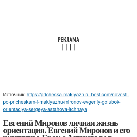
Источник:
https://pricheska-makiyazh.ru-best.com/novosti-
po-pricheskam-i-makiyazhu/mironov-evgeniy-golubok-
orientaciya-sergeya-astahova-lichnaya
Евгений Миронов личная жизнь
ориентация. Евгений Миронов и его