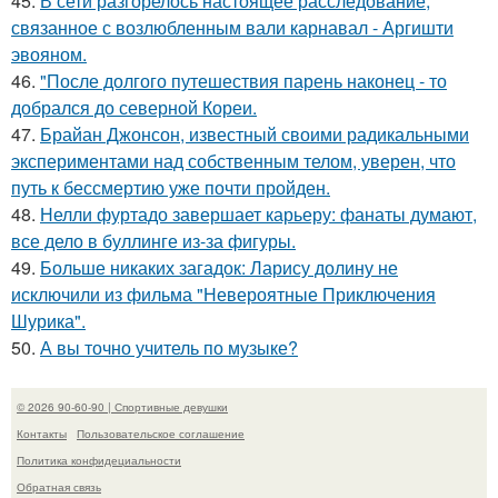
45.
В сети разгорелось настоящее расследование,
связанное с возлюбленным вали карнавал - Аргишти
эвояном.
46.
"После долгого путешествия парень наконец - то
добрался до северной Кореи.
47.
Брайан Джонсон, известный своими радикальными
экспериментами над собственным телом, уверен, что
путь к бессмертию уже почти пройден.
48.
Нелли фуртадо завершает карьеру: фанаты думают,
все дело в буллинге из-за фигуры.
49.
Больше никаких загадок: Ларису долину не
исключили из фильма "Невероятные Приключения
Шурика".
50.
А вы точно учитель по музыке?
© 2026 90-60-90 | Спортивные девушки
Контакты
Пользовательское соглашение
Политика конфидециальности
Обратная связь