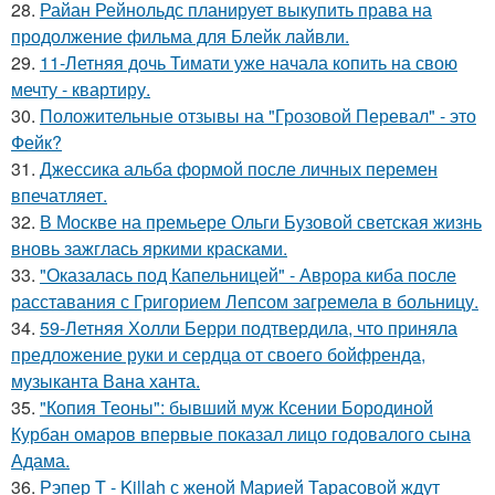
28.
Райан Рейнольдс планирует выкупить права на
продолжение фильма для Блейк лайвли.
29.
11-Летняя дочь Тимати уже начала копить на свою
мечту - квартиру.
30.
Положительные отзывы на "Грозовой Перевал" - это
Фейк?
31.
Джессика альба формой после личных перемен
впечатляет.
32.
В Москве на премьере Ольги Бузовой светская жизнь
вновь зажглась яркими красками.
33.
"Оказалась под Капельницей" - Аврора киба после
расставания с Григорием Лепсом загремела в больницу.
34.
59-Летняя Холли Берри подтвердила, что приняла
предложение руки и сердца от своего бойфренда,
музыканта Вана ханта.
35.
"Копия Теоны": бывший муж Ксении Бородиной
Курбан омаров впервые показал лицо годовалого сына
Адама.
36.
Рэпер T - Killah с женой Марией Тарасовой ждут