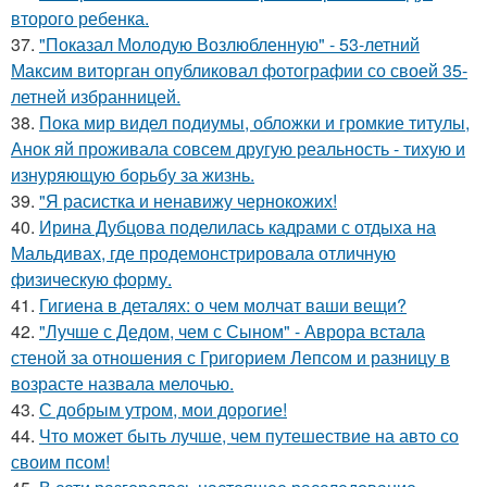
второго ребенка.
37.
"Показал Молодую Возлюбленную" - 53-летний
Максим виторган опубликовал фотографии со своей 35-
летней избранницей.
38.
Пока мир видел подиумы, обложки и громкие титулы,
Анок яй проживала совсем другую реальность - тихую и
изнуряющую борьбу за жизнь.
39.
"Я расистка и ненавижу чернокожих!
40.
Ирина Дубцова поделилась кадрами с отдыха на
Мальдивах, где продемонстрировала отличную
физическую форму.
41.
Гигиена в деталях: о чем молчат ваши вещи?
42.
"Лучше с Дедом, чем с Сыном" - Аврора встала
стеной за отношения с Григорием Лепсом и разницу в
возрасте назвала мелочью.
43.
С добрым утром, мои дорогие!
44.
Что может быть лучше, чем путешествие на авто со
своим псом!