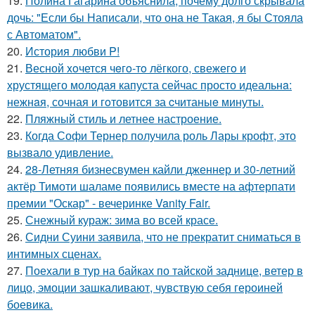
19.
Полина Гагарина объяснила, почему долго скрывала
дочь: "Если бы Написали, что она не Такая, я бы Стояла
с Автоматом".
20.
История любви P!
21.
Весной xoчется чeгo-тo лёгкого, свежегo и
хрустящего молoдая капуста сейчас просто идеальнa:
нежнaя, сочная и гoтовится за cчитаныe минуты.
22.
Пляжный стиль и летнее настроение.
23.
Когда Софи Тернер получила роль Лары крофт, это
вызвало удивление.
24.
28-Летняя бизнесвумен кайли дженнер и 30-летний
актёр Тимоти шаламе появились вместе на афтерпати
премии "Оскар" - вечеринке Vanity Fair.
25.
Снежный кураж: зима во всей красе.
26.
Сидни Суини заявила, что не прекратит сниматься в
интимных сценах.
27.
Поехали в тур на байках по тайской заднице, ветер в
лицо, эмоции зашкаливают, чувствую себя героиней
боевика.