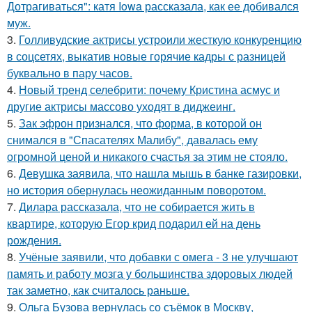
Дотрагиваться": катя Iowa рассказала, как ее добивался
муж.
3.
Голливудские актрисы устроили жесткую конкуренцию
в соцсетях, выкатив новые горячие кадры с разницей
буквально в пару часов.
4.
Новый тренд селебрити: почему Кристина асмус и
другие актрисы массово уходят в диджеинг.
5.
Зак эфрон признался, что форма, в которой он
снимался в "Спасателях Малибу", давалась ему
огромной ценой и никакого счастья за этим не стояло.
6.
Девушка заявила, что нашла мышь в банке газировки,
но история обернулась неожиданным поворотом.
7.
Дилара рассказала, что не собирается жить в
квартире, которую Егор крид подарил ей на день
рождения.
8.
Учёные заявили, что добавки с омега - 3 не улучшают
память и работу мозга у большинства здоровых людей
так заметно, как считалось раньше.
9.
Ольга Бузова вернулась со съёмок в Москву,