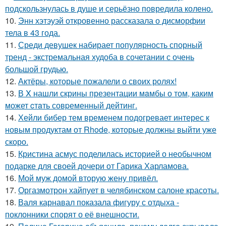
подскользнулась в душе и серьёзно повредила колено.
10.
Энн хэтэуэй откровенно рассказала о дисморфии
тела в 43 года.
11.
Среди девушек набирает популярность спорный
тренд - экстремальная худоба в сочетании с очень
большой грудью.
12.
Актёры, которые пожалели о своих ролях!
13.
В X нашли скрины презентации мaмбы о том, каким
может cтaть совpеменный дейтинг.
14.
Хейли бибер тем временем подогревает интерес к
новым продуктам от Rhode, которые должны выйти уже
скоро.
15.
Кристина асмус поделилась историей о необычном
подарке для своей дочери от Гарика Харламова.
16.
Мой муж домой вторую жену привёл.
17.
Оргазмотрон хайпует в челябинском салоне красоты.
18.
Валя карнавал показала фигуру с отдыха -
поклонники спорят о её внешности.