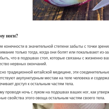
му ноги?
е конечности в значительной степени забыты с точки зрен
нимание только тогда, когда они болят или покалывают из-
абыть, что в подошвах стоп, которые связаны с жизненно в
ество нервных окончаний.
сно традиционной китайской медицине, эти соединительны
етствуют акупунктурным местам на теле человека и содерж
ечивает доступ к остальным частям тела.
му проводя ночь с луком на подошвах ваших ног, как утвер
ные свойства этого овоща остальным частям своего тела.