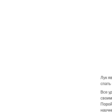
Лук я
спать
Все у
своим
Порой
научн