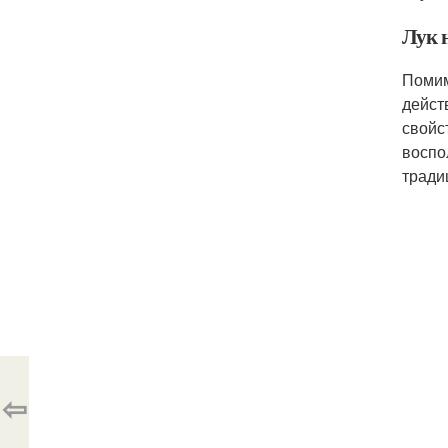
Лук 
Помим
дейст
свойс
воспо
тради
⇦