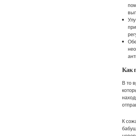
пом
вып
Улу
при
рег
Обе
нео
ант
Как 
В то 
котор
наход
отпра
К сож
бабуш
невер