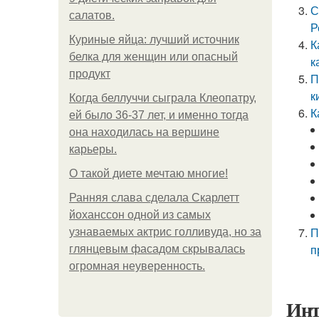
С
салатов.
Р
Куриные яйца: лучший источник
К
белка для женщин или опасный
к
продукт
П
к
Когда беллуччи сыграла Клеопатру,
К
ей было 36-37 лет, и именно тогда
она находилась на вершине
карьеры.
О такой диете мечтаю многие!
Ранняя слава сделала Скарлетт
йоханссон одной из самых
П
узнаваемых актрис голливуда, но за
п
глянцевым фасадом скрывалась
огромная неуверенность.
Инт