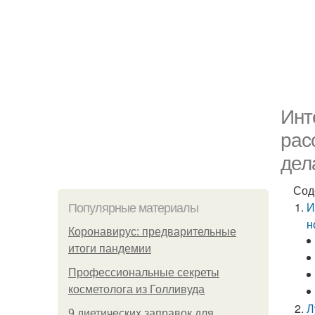
Инт
рас
дел
Сод
И
Популярные материалы
н
Коронавирус: предварительные
итоги пандемии
Профессиональные секреты
косметолога из Голливуда
Л
9 диетических заправок для