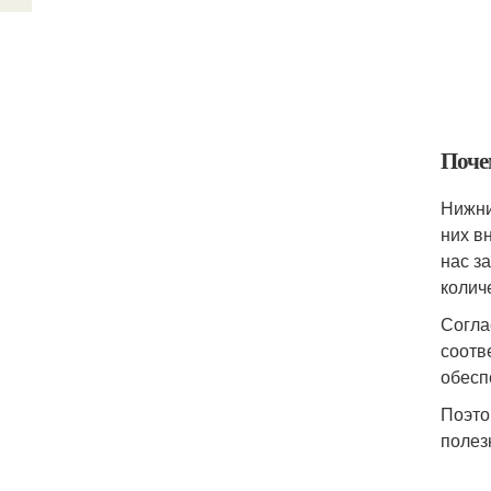
Поче
Нижни
них в
нас з
колич
Согла
соотв
обесп
Поэто
полез