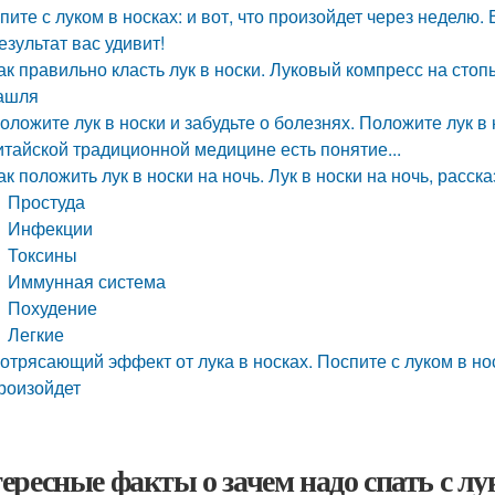
пите с луком в носках: и вот, что произойдет через неделю.
езультат вас удивит!
ак правильно класть лук в носки. Луковый компресс на стоп
ашля
оложите лук в носки и забудьте о болезнях. Положите лук в 
итайской традиционной медицине есть понятие...
ак положить лук в носки на ночь. Лук в носки на ночь, расс
Простуда
Инфекции
Токсины
Иммунная система
Похудение
Легкие
отрясающий эффект от лука в носках. Поспите с луком в носк
роизойдет
ересные факты о зачем надо спать с лу