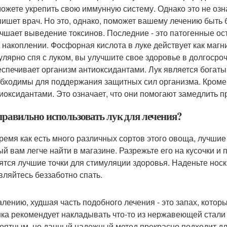
ожете укрепить свою иммунную систему. Однако это не озна
ишет врач. Но это, однако, поможет вашему лечению быть
чшает выведение токсинов. Последние - это патогенные ост
 накоплении. Фосфорная кислота в луке действует как магн
улярно спя с луком, вы улучшите свое здоровье в долгосро
спечивает организм антиоксидантами. Лук является богаты
бходимы для поддержания защитных сил организма. Кроме 
иоксидантами. Это означает, что они помогают замедлить п
правильно использовать лук для лечения?
время как есть много различных сортов этого овоща, лучшие 
ый вам легче найти в магазине. Разрежьте его на кусочки и 
ятся лучшие точки для стимуляции здоровья. Наденьте носк
вляйтесь беззаботно спать.
алению, худшая часть подобного лечения - это запах, которы
ка рекомендует накладывать что-то из нержавеющей стали н
оятным, но данный надежный метод прекрасно подходит для