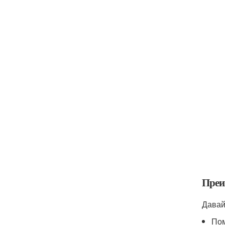
Преи
Давай
Пом