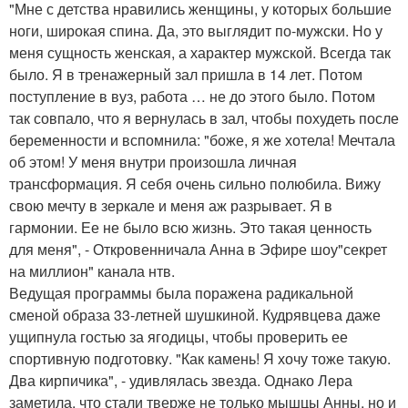
"Мне с детства нравились женщины, у которых большие
ноги, широкая спина. Да, это выглядит по-мужски. Но у
меня сущность женская, а характер мужской. Всегда так
было. Я в тренажерный зал пришла в 14 лет. Потом
поступление в вуз, работа … не до этого было. Потом
так совпало, что я вернулась в зал, чтобы похудеть после
беременности и вспомнила: "боже, я же хотела! Мечтала
об этом! У меня внутри произошла личная
трансформация. Я себя очень сильно полюбила. Вижу
свою мечту в зеркале и меня аж разрывает. Я в
гармонии. Ее не было всю жизнь. Это такая ценность
для меня", - Откровенничала Анна в Эфире шоу"секрет
на миллион" канала нтв.
Ведущая программы была поражена радикальной
сменой образа 33-летней шушкиной. Кудрявцева даже
ущипнула гостью за ягодицы, чтобы проверить ее
спортивную подготовку. "Как камень! Я хочу тоже такую.
Два кирпичика", - удивлялась звезда. Однако Лера
заметила, что стали тверже не только мышцы Анны, но и