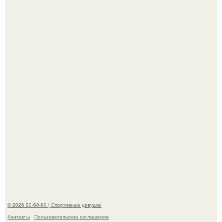
Девушка решила провести необычный эксперимент и на
протяжении 30 дней питалась одной шаурмой.
Артист джиган свои мускулы показал.
© 2026 90-60-90 | Спортивные девушки
Контакты
Пользовательское соглашение