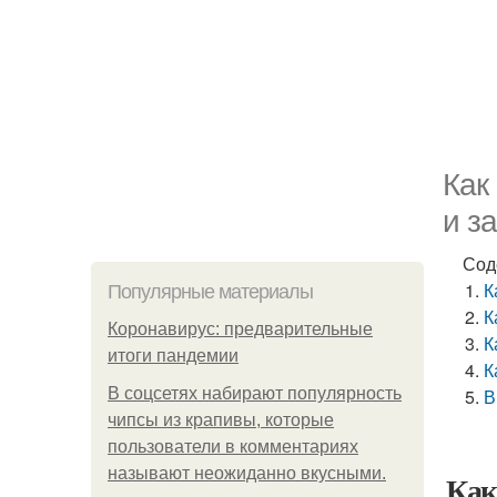
Как
и з
Сод
К
Популярные материалы
К
Коронавирус: предварительные
К
итоги пандемии
К
В соцсетях набирают популярность
В
чипсы из крапивы, которые
пользователи в комментариях
называют неожиданно вкусными.
Как