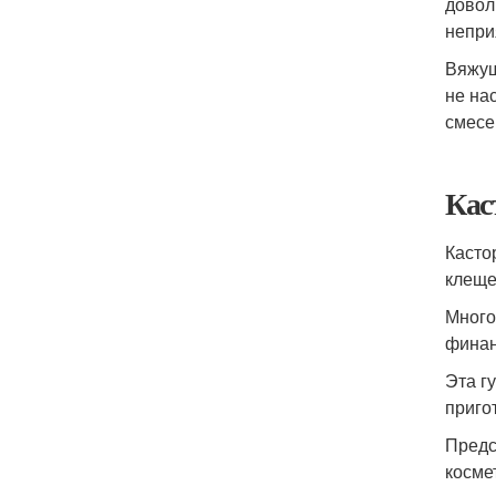
довол
непри
Вяжущ
не на
смесе
Кас
Касто
клеще
Много
финан
Эта г
приго
Предс
косме