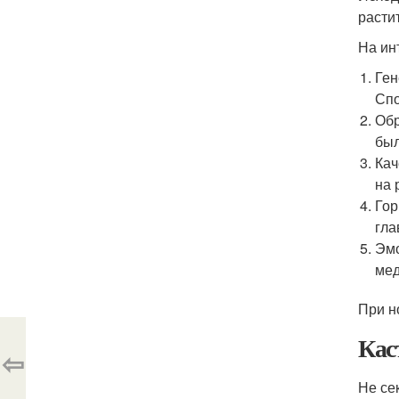
расти
На ин
Ген
Спо
Обр
был
Кач
на 
Гор
гла
Эмо
мед
При н
Кас
⇦
Не се