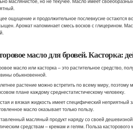
ьно маслянистое, но не текучее. Масло имеет своеобразный
ятный.
ее ощущение и продолжительное послевкусие остаются во рт
сыщен. Аромат напоминает смесь восков с глицерином. Масло
й.
торовое масло для бровей. Касторка: д
ровое масло или касторка – это растительное средство, по
вины обыкновенной.
летнее растение можно встретить по всему миру, поэтому м
совом плане каждому среднестатистическому человеку.
устая и вязкая жидкость имеет специфический неприятный з
товленное масло оказывает только пользу.
тавленный масляный продукт наряду со своей дешевизной 
тическим средствам – кремам и гелям. Польза касторового