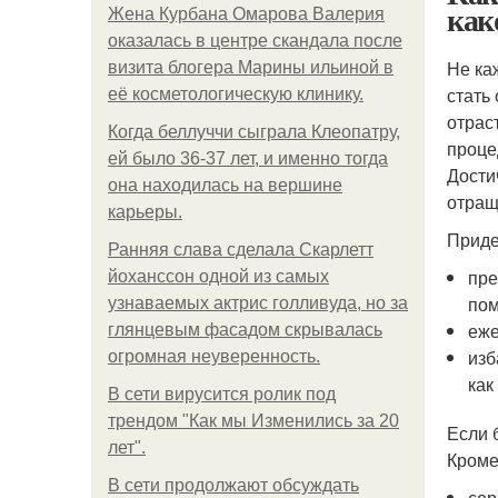
как
Жена Курбана Омарова Валерия
оказалась в центре скандала после
Не ка
визита блогера Марины ильиной в
стать
её косметологическую клинику.
отрас
Когда беллуччи сыграла Клеопатру,
проце
ей было 36-37 лет, и именно тогда
Дости
она находилась на вершине
отращ
карьеры.
Приде
Ранняя слава сделала Скарлетт
пре
йоханссон одной из самых
пом
узнаваемых актрис голливуда, но за
еже
глянцевым фасадом скрывалась
изб
огромная неуверенность.
как
В сети вирусится ролик под
трендом "Как мы Изменились за 20
Если 
лет".
Кроме
В сети продолжают обсуждать
сер