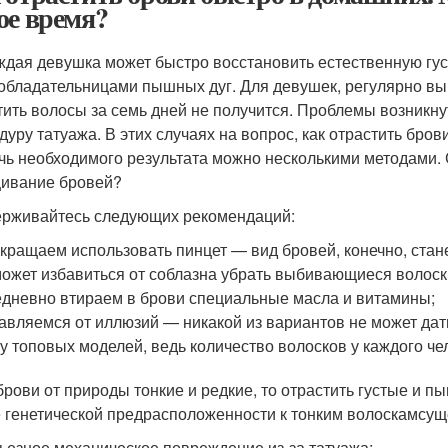
ое время?
ждая девушка может быстро восстановить естественную гу
 обладательницами пышных дуг. Для девушек, регулярно 
тить волосы за семь дней не получится. Проблемы возникнут
дуру татуажа. В этих случаях на вопрос, как отрастить бров
чь необходимого результата можно несколькими методами. С
ивание бровей?
рживайтесь следующих рекомендаций:
кращаем использовать пинцет — вид бровей, конечно, стане
ожет избавиться от соблазна убрать выбивающиеся волоск
дневно втираем в брови специальные масла и витамины;
авляемся от иллюзий — никакой из вариантов не может дать
 у топовых моделей, ведь количество волосков у каждого че
брови от природы тонкие и редкие, то отрастить густые и п
 генетической предрасположенности к тонким волоскамсуще
ьезное механическое повреждение из-за татуажа;