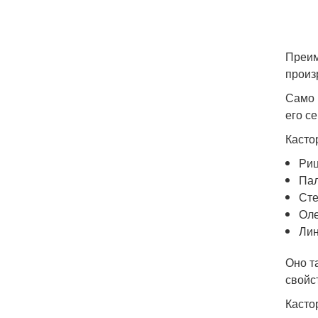
Преим
произр
Само 
его с
Касто
Риц
Пал
Сте
Оле
Лин
Оно т
свойс
Касто