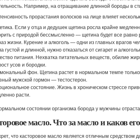
тельность. Например, на отращивание длинной бороды в ст
тенсивность прорастания волосков на лице влияет несколь
етика. Если у отца и дедушек щетина росла крайне медленно,
рить с природой бессмысленно — щетина будет все равно р
аз жизни. Курение и алкоголь — одни из главных врагов че
а густой и длинной, нужно отказаться от сигарет и алкоголь
ество питания. Нехватка питательных веществ, обилие жир
рост усов и бородки.
мональный фон. Щетина растет в нормальном темпе только 
вный мужской гормон — тестостерон.
циональное состояние. Жизнь в хроническом стрессе приво
ленно расти.
ормальном состоянии организма борода у мужчины отрастает
торовое масло. Что за масло и каков его
крет, что касторовое масло является отличным средством д