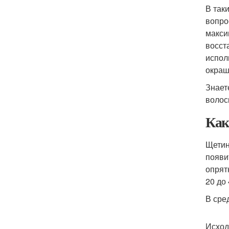
В так
вопро
макси
восст
испол
окраш
Знает
волос
Как
Щетин
появи
опрят
20 до
В сре
Исход