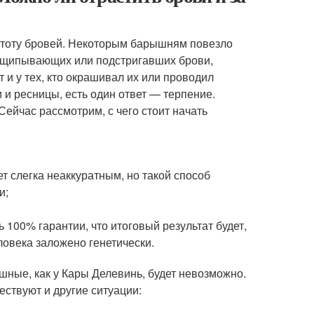
стоту бровей. Некоторым барышням повезло
выщипывающих или подстригавших брови,
 и у тех, кто окрашивал их или проводил
и и ресницы, есть один ответ — терпение.
ейчас рассмотрим, с чего стоит начать
т слегка неаккуратным, но такой способ
и;
 100% гарантии, что итоговый результат будет,
ловека заложено генетически.
ышные, как у Кары Делевинь, будет невозможно.
ствуют и другие ситуации: