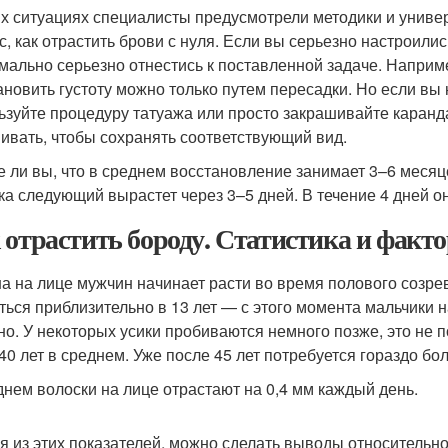
их ситуациях специалисты предусмотрели методики и униве
с, как отрастить брови с нуля. Если вы серьезно настроилис
мально серьезно отнестись к поставленной задаче. Например
ановить густоту можно только путем пересадки. Но если вы
ьзуйте процедуру татуажа или просто закрашивайте каранд
ивать, чтобы сохранять соответствующий вид.
е ли вы, что в среднем восстановление занимает 3–6 меся
ка следующий вырастет через 3–5 дней. В течение 4 дней он
 отрастить бороду. Статистика и факт
а на лице мужчин начинает расти во время полового созре
ться приблизительно в 13 лет — с этого момента мальчики 
но. У некоторых усики пробиваются немного позже, это не п
 40 лет в среднем. Уже после 45 лет потребуется гораздо б
днем волоски на лице отрастают на 0,4 мм каждый день.
я из этих показателей, можно сделать выводы относительно 