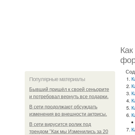
Как
фор
Сод
К
Популярные материалы
К
Бывший пришёл к своей сеньорите
К
и потребовал вернуть все подарки.
К
В сети продолжают обсуждать
К
изменения во внешности актрисы.
К
В сети вирусится ролик под
К
трендом "Как мы Изменились за 20