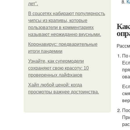
К
лет".
В соцсетях набирают популярность
чипсы из крапивы, которые
Как
пользователи в комментариях
опр
называют неожиданно вкусными.
Коронавирус: предварительные
Рассм
итоги пандемии
По 
Узнайте, как супермодели
Есл
сохраняют свою красоту: 10
пря
проверенных лайфхаков
ова
Хайп любой ценой: когда
Есл
просмотры важнее достоинства.
смя
вер
Пос
При
рас