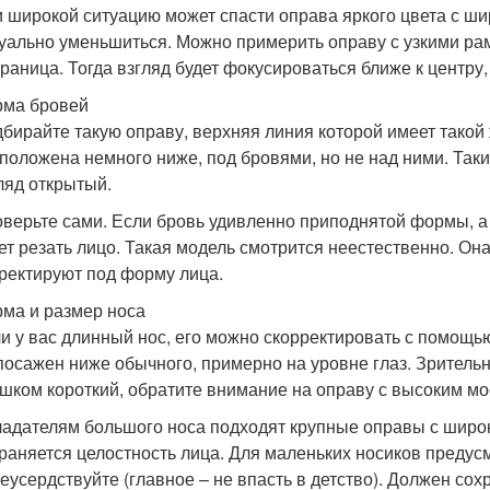
 широкой ситуацию может спасти оправа яркого цвета с ш
уально уменьшиться. Можно примерить оправу с узкими рам
граница. Тогда взгляд будет фокусироваться ближе к центру,
рма бровей
бирайте такую оправу, верхняя линия которой имеет такой ж
положена немного ниже, под бровями, но не над ними. Так
ляд открытый.
верьте сами. Если бровь удивленно приподнятой формы, а 
ет резать лицо. Такая модель смотрится неестественно. Он
ректируют под форму лица.
ма и размер носа
и у вас длинный нос, его можно скорректировать с помощью
посажен ниже обычного, примерно на уровне глаз. Зрительно
шком короткий, обратите внимание на оправу с высоким мо
адателям большого носа подходят крупные оправы с широк
раняется целостность лица. Для маленьких носиков преду
еусердствуйте (главное – не впасть в детство). Должен со