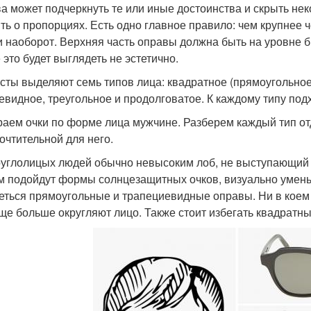
а может подчеркнуть те или иные достоинства и скрыть нек
ть о пропорциях. Есть одно главное правило: чем крупнее
 и наоборот. Верхняя часть оправы должна быть на уровне 
 это будет выглядеть не эстетично.
сты выделяют семь типов лица: квадратное (прямоугольное)
евидное, треугольное и продолговатое. К каждому типу под
аем очки по форме лица мужчине. Разберем каждый тип отд
очтительной для него.
круглолицых людей обычно невысоким лоб, не выступающий 
м подойдут формы солнцезащитных очков, визуально умень
еться прямоугольные и трапециевидные оправы. Ни в коем 
ще больше округляют лицо. Также стоит избегать квадратн