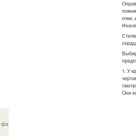
Оправ
помни
очки,
Иначе
Стили
сердц
Выбир
предп
1. У 
черта
смотр
Они е
⇦