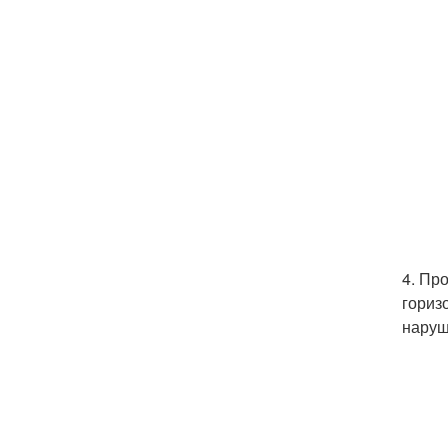
4. Пр
гориз
наруш