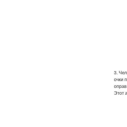
3. Че
очки 
оправ
Этот 