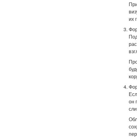
При
виз
их 
Фо
Под
рас
взг
Про
буд
кор
Фор
Есл
он 
сли
Обл
сох
пер