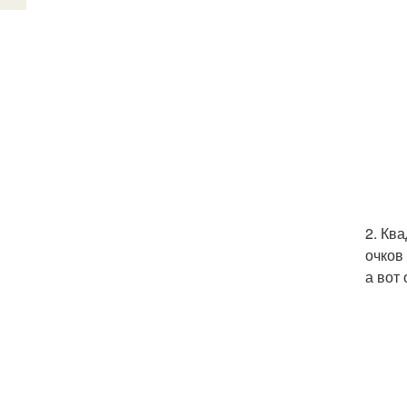
2. Кв
очков
а вот