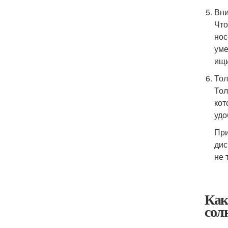
Вни
Что
нос
уме
ищи
Тол
Тол
кот
удо
При
дис
не 
Как
сол