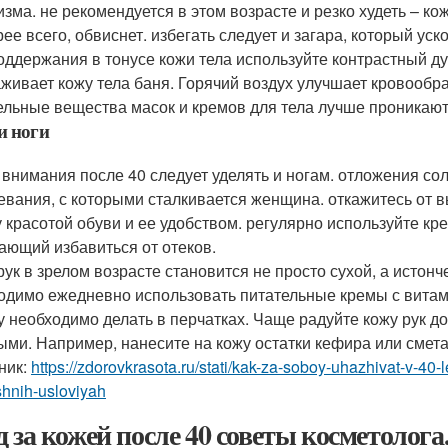
изма. не рекомендуется в этом возрасте и резко худеть – к
орее всего, обвиснет. избегать следует и загара, который у
оддержания в тонусе кожи тела используйте контрастный ду
живает кожу тела баня. Горячий воздух улучшает кровообр
ельные вещества масок и кремов для тела лучше проникают
и ноги
 внимания после 40 следует уделять и ногам. отложения сол
евания, с которыми сталкивается женщина. откажитесь от в
 красотой обуви и ее удобством. регулярно используйте к
ающий избавиться от отеков.
рук в зрелом возрасте становится не просто сухой, а истон
одимо ежедневно использовать питательные кремы с вита
у необходимо делать в перчатках. Чаще радуйте кожу рук
ыми. Например, нанесите на кожу остатки кефира или сметан
ник:
https://zdorovkrasota.ru/stati/kak-za-soboy-uhazhivat-v-40-
hnih-usloviyah
д за кожей после 40 советы косметолога