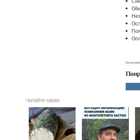
Сни
Оби
Нез
Осл
Поя
Опл
Категори
Понр
Читайте также