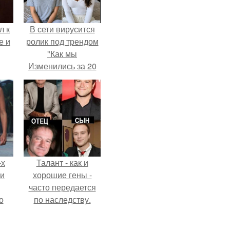
л к
В сети вирусится
е и
ролик под трендом
"Как мы
Изменились за 20
лет".
-х
Талант - как и
ли
хорошие гены -
часто передается
о
по наследству.