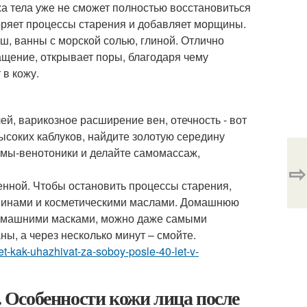
ожа тела уже не сможет полностью восстановиться
скоряет процессы старения и добавляет морщины.
ш, ванны с морской солью, глиной. Отлично
ащение, открывает поры, благодаря чему
 в кожу.
ей, варикозное расширение вен, отечность - вот
ысоких каблуков, найдите золотую середину
ремы-венотоники и делайте самомассаж,
⇨
ченной. Чтобы остановить процессы старения,
минами и косметическими маслами. Домашнюю
 домашними масками, можно даже самыми
ы, а через несколько минут – смойте.
let-kak-uhazhivat-za-soboy-posle-40-let-v-
. Особенности кожи лица после