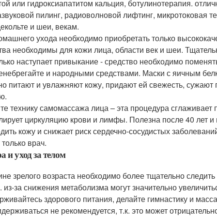
той или гидроксиапатитом кальция, ботулинотерапия. отл
азвуковой пилинг, радиоволновой лифтинг, микротоковая т
декольте и шеи, векам.
омашнего ухода необходимо приобретать только высококач
тва необходимы для кожи лица, области век и шеи. Тщательно
олько наступает привыкание - средство необходимо поменят
енебрегайте и народными средствами. Маски с яичным бел
но питают и увлажняют кожу, придают ей свежесть, сужают 
ю.
те технику самомассажа лица – эта процедура сглаживает
лирует циркуляцию крови и лимфы. Полезна после 40 лет 
дить кожу и снижает риск сердечно-сосудистых заболевани
 только врач.
а и уход за телом
не зрелого возраста необходимо более тщательно следить 
. из-за снижения метаболизма могут значительно увеличить
рживайтесь здорового питания, делайте гимнастику и масса
идерживаться не рекомендуется, т.к. это может отрицательн