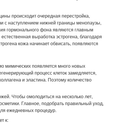
щины происходит очередная перестройка,
язи с наступлением нижней границы менопаузы,
ния гормонального фона являются главным
 естественная выработка эстрогена, благодаря
строгена кожа начинает обвисать, появляются
о мимических появляется много новых
регенерирующий процесс клеток замедляется,
 коллагена и эластина. Поэтому количество
жей. Чтобы омолодиться на несколько лет,
осметики. Главное, подобрать правильный уход,
для ежедневных процедур.
т к: