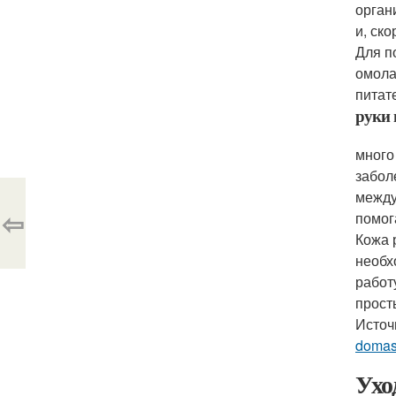
орган
и, ск
Для п
омола
питат
руки 
много
забол
между
⇦
помог
Кожа 
необх
работ
прост
Источ
domas
Ухо