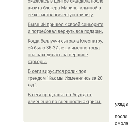
оказалась в центре скандала после
визита блогера Марины ильиной в
её косметологическую клинику.
Бывший пришёл к своей сеньорите
и потребовал вернуть все подарки.
Когда беллуччи сыграла Клеопатру,
ей было 36-37 лет, и именно тогда
она находилась на вершине
карьеры.
В сети вирусится ролик под
трендом "Как мы Изменились за 20
лет".
В сети продолжают обсуждать
изменения во внешности актрисы.
уход 
после
омола