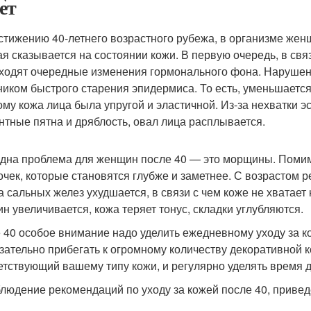
ет
стижению 40-летнего возрастного рубежа, в организме жен
ая сказывается на состоянии кожи. В первую очередь, в св
ходят очередные изменения гормонального фона. Наруше
ником быстрого старения эпидермиса. То есть, уменьшается
ому кожа лица была упругой и эластичной. Из-за нехватки э
нтные пятна и дряблость, овал лица расплывается.
дна проблема для женщин после 40 — это морщины. Помим
очек, которые становятся глубже и заметнее. С возрастом 
а сальных желез ухудшается, в связи с чем коже не хватает
н увеличивается, кожа теряет тонус, складки углубляются.
 40 особое внимание надо уделить ежедневному уходу за ко
зательно прибегать к огромному количеству декоративной к
етствующий вашему типу кожи, и регулярно уделять время 
людение рекомендаций по уходу за кожей после 40, приведе