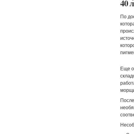
40 л
По до
котор
проис
источ
котор
пигме
Еще о
склад
работ
морщи
После
необя
соотв
Несоб