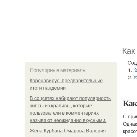
Как
Сод
К
Популярные материалы
У
Коронавирус: предварительные
итоги пандемии
В соцсетях набирают популярность
Как
чипсы из крапивы, которые
пользователи в комментариях
С при
называют неожиданно вкусными.
Однак
красо
Жена Курбана Омарова Валерия