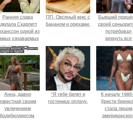
Ранняя слава
ПП- Овсяный кекс с
Бывший пришё
сделала Скарлетт
бананом и орехами.
своей сеньорит
оханссон одной из
потребовал
амых узнаваемых
вернуть все
актрис голливуда,
подарки.
но за глянцевым
фасадом
скрывалась
огромная
неуверенность.
Анна, давно
"Я тебе билет и
К началу 1980
известная своим
гостиницу оплачу.
Кристи бринк
увлечением
стала лицом
бодибилдингом,
американског
впервые
моделинга и
опробовала себя
главным