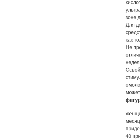
кисло
ультр
зоне 
Для д
средс
как т
Не пр
отлич
недел
Освой
стиму
омоло
может
фигур
женщи
месяц
приде
40 пр