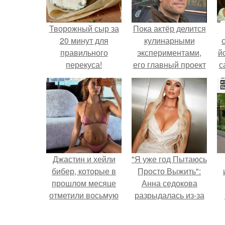
Творожный сыр за
Пока актёр делится
20 минут для
кулинарными
правильного
экспериментами,
й
перекуса!
его главный проект
с
сделал серьёзный
шаг вперёд.
Джастин и хейли
"Я уже год Пытаюсь
бибер, которые в
Просто Выжить":
прошлом месяце
Анна седокова
отметили восьмую
разрыдалась из-за
годовщину
жесткой травли и
помолвки, показали
проклятий в сети.
п