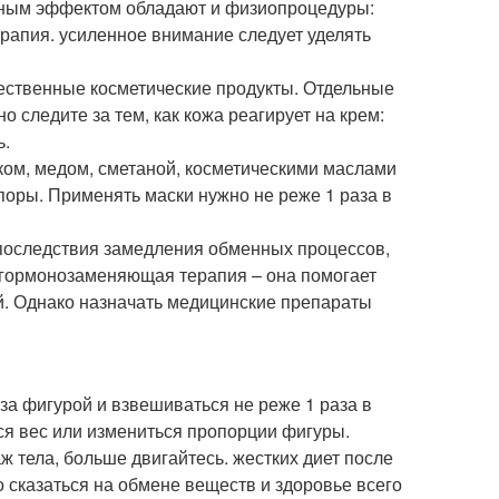
ичным эффектом обладают и физиопроцедуры:
ерапия. усиленное внимание следует уделять
ественные косметические продукты. Отдельные
 следите за тем, как кожа реагирует на крем:
ь.
ком, медом, сметаной, косметическими маслами
поры. Применять маски нужно не реже 1 раза в
 последствия замедления обменных процессов,
и гормонозаменяющая терапия – она помогает
й. Однако назначать медицинские препараты
за фигурой и взвешиваться не реже 1 раза в
ся вес или измениться пропорции фигуры.
ж тела, больше двигайтесь. жестких диет после
о сказаться на обмене веществ и здоровье всего