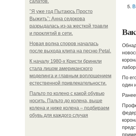
салатов.
В
"Я уже год Пытаюсь Просто
Выжить": Анна седокова
разрыдалась из-за жесткой травли
Вак
и проклятий в сети.
Новая волна споров началась
Обнад
после выхода клипа на песню Petal.
новос
корон
К началу 1980-х Кристи бринкли
лабор
стала лицом американского
моделинга и главным воплощением
По ег
естественной привлекательности.
один 
Пальто по колено с какой обувью
Ранее
носить. Пальто до колена, выше
Профе
колена и ниже колена – подбираем
федер
обувь для каждого случая
корон
предс
приме