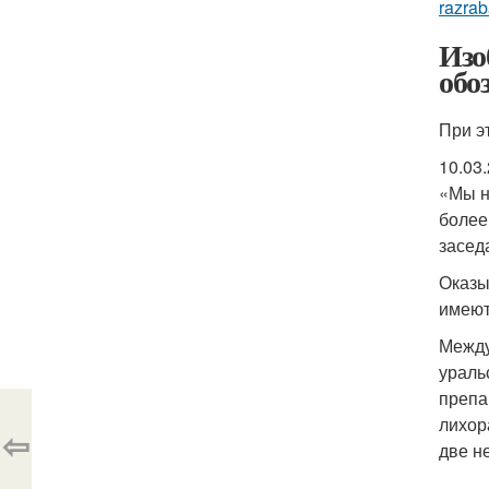
razrab
Изо
обо
При э
10.03
«Мы н
более
засед
Оказы
имеют
Между
ураль
препа
лихор
⇦
две не