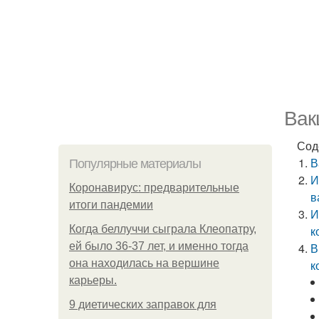
Вак
Сод
В
Популярные материалы
И
Коронавирус: предварительные
в
итоги пандемии
И
Когда беллуччи сыграла Клеопатру,
к
ей было 36-37 лет, и именно тогда
В
она находилась на вершине
к
карьеры.
9 диетических заправок для