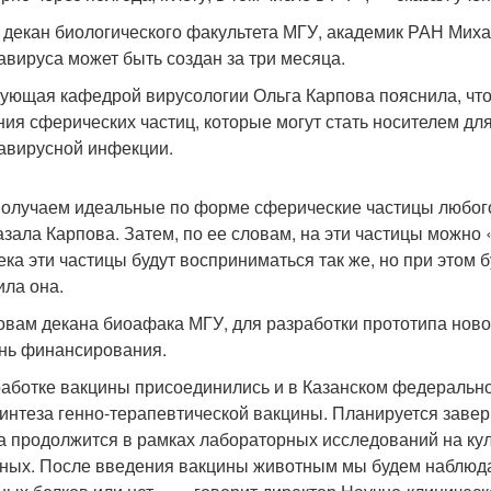
 декан биологического факультета МГУ, академик РАН Миха
авируса может быть создан за три месяца.
ующая кафедрой вирусологии Ольга Карпова пояснила, что
ния сферических частиц, которые могут стать носителем дл
авирусной инфекции.
олучаем идеальные по форме сферические частицы любого
азала Карпова. Затем, по ее словам, на эти частицы можно
ека эти частицы будут восприниматься так же, но при этом 
ила она.
овам декана биоафака МГУ, для разработки прототипа ново
нь финансирования.
работке вакцины присоединились и в Казанском федеральн
синтеза генно-терапевтической вакцины. Планируется завер
а продолжится в рамках лабораторных исследований на кул
ных. После введения вакцины животным мы будем наблюда