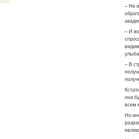
– Не 
обрат
акаде
– И в
спрос
видим
улыба
– В с
получ
получ
Кстат
она б
всем 
Но ин
разра
являю