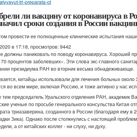
atyvayut-tri-preparata-ot
брели ли вакцину от коронавируса в 
значил сроки создания в России вакци
том провести ее полноценные клинические испытания наши
.2020 в 17:18, просмотров: 9442
е должны паниковать по поводу коронавируса. Хороший пр
 70 процентов заболевших». Эти слова экс-главного санит
ании президиума РАН во вторник весьма обнадеживающе.
вается, китайцы использовали для лечения больных около 3
ся во всем мире, включая Россию, и тоже активно у нас ис
 тем председатель Уральского отделения РАН, академик В
ские ученые по просьбе генерального консульства Китая о
рата триазаверина, созданного в России (благодаря ему в 
адки Зика). Однако после столкнулись с настоящей проблем
дели, а от китайских коллег - ни слуху, ни духу.