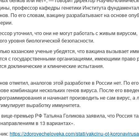
ных белков или нет», — говорит директор Научно-клиничес
ины, профессор кафедры генетики Института фундаментал
нов. По его словам, вакцину разрабатывают на основе опу
ерии.
ссор уточнил, что они не могут работать с живым вирусом,
ого уровня биологической безопасности.
олько казанские ученые убедятся, что вакцина вызывает им
тся с государственными организациями, имеющими право р
тся доклинические и клинические испытания.
нов отметил, аналогов этой разработке в России нет. По его
нове комбинации нескольких генов вируса. После его введен
рограммирования и начинает производить не сам вирус, а л
стимулирует выработку иммунитета.
 вице-премьер РФ Татьяна Голикова заявила, что Россия т
 направлениям в 13 вариантах».
ник:
https://zdorovecheloveka.com/stati/vakcinu-ot-koronavirusa-