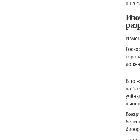
он в 
Изо
раз
Измен
Госко
корон
должн
В то 
на ба
учёны
нынеш
Вакци
белко
биоор
Треть