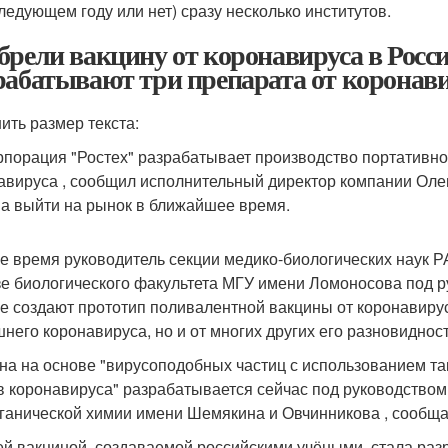
следующем году или нет) сразу несколько институтов.
брели вакцину от коронавируса в Росси
рабатывают три препарата от коронав
ить размер текста:
рпорация "Ростех" разрабатывает производство портативно
авируса , сообщил исполнительный директор компании Олег 
а выйти на рынок в ближайшее время.
же время руководитель секции медико-биологических наук 
зе биологического факультета МГУ имени Ломоносова под 
е создают прототип поливалентной вакцины от коронавируса
него коронавируса, но и от многих других его разновиднос
на на основе "вирусоподобных частиц с использованием 
в коронавируса" разрабатывается сейчас под руководством
ганической химии имени Шемякина и Овчинникова , сообща
ей вакциной, создаваемой российскими учёными, стала раз