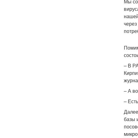
Мы со
вирус
нашей
через
потре
Помим
состо
– В Р
Кирпи
журна
– А в
– Есть
Далее
базы 
посов
микро