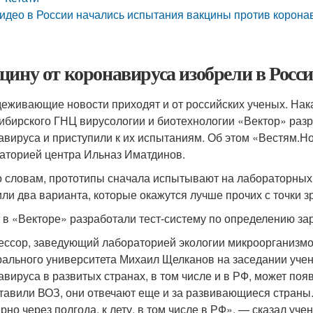
идео в России начались испытания вакцины против корона
цину от коронавируса изобрели в Росси
еживающие новости приходят и от российских ученых. Нака
ибирского ГНЦ вирусологии и биотехнологии «Вектор» разр
авируса и приступили к их испытаниям. Об этом «Вестям.
аторией центра Ильназ Иматдинов.
о словам, прототипы сначала испытывают на лабораторных
или два варианта, которые окажутся лучше прочих с точки 
 в «Векторе» разработали тест-систему по определению з
ссор, заведующий лабораторией экологии микроорганизм
ального университета Михаил Щелканов на заседании ученог
авируса в развитых странах, в том числе и в РФ, может поя
тавили ВОЗ, они отвечают еще и за развивающиеся страны.
рно через полгода, к лету, в том числе в РФ», — сказал уче