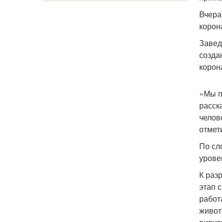
Вчера
корон
Завед
созда
корон
«Мы п
расск
челов
отмет
По сл
урове
К раз
этап 
работ
живот