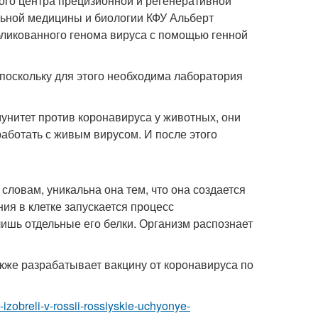
кого центра прецизионной и регенеративной
ьной медицины и биологии КФУ Альберт
бликованного генома вируса с помощью генной
 поскольку для этого необходима лаборатория
мунитет против коронавируса у животных, они
аботать с живым вирусом. И после этого
 словам, уникальна она тем, что она создается
ия в клетке запускается процесс
ишь отдельные его белки. Организм распознает
акже разрабатывает вакцину от коронавируса по
izobreli-v-rossii-rossiyskie-uchyonye-