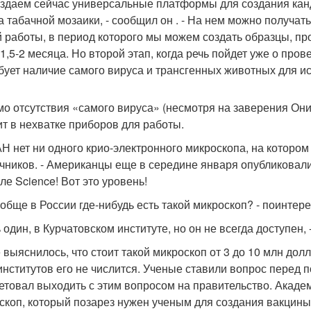
здаем сейчас универсальные платформы для создания канд
а табачной мозаики, - сообщил он . - На нем можно получа
 работы, в период которого мы можем создать образцы, про
 1,5-2 месяца. Но второй этап, когда речь пойдет уже о пр
бует наличие самого вируса и трансгенных животных для и
о отсутствия «самого вируса» (несмотря на заверения Они
ит в нехватке приборов для работы.
АН нет ни одного крио-электронного микроскопа, на котором
чников. - Американцы еще в середине января опубликовали
ле Science! Вот это уровень!
ообще в России где-нибудь есть такой микроскоп? - поинте
 один, в Курчатовском институте, но он не всегда доступен,
 выяснилось, что стоит такой микроскоп от 3 до 10 млн до
институтов его не числится. Ученые ставили вопрос перед
етовал выходить с этим вопросом на правительство. Академ
скоп, который позарез нужен ученым для создания вакцины 