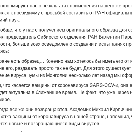
информируют нас о результатах применения нашего же преп
ился к президиуму с просьбой составить от РАН официальн
мий наук.
ообще, что у нас с получением оригинального образца для с
ил председатель Сибирского отделения РАН Валентин Пармо
ости, больше всех осведомлен о создании и испытаниях пр
ясь:
тране есть образец… Конечно нам хотелось бы иметь его от 
ив его, раздавать просто так не будет. Для этого существуе
ение вируса чумы из Монголии несколько лет назад мы офор
и, что касается вакцины от коронавируса SARS-COV-2, она 
удет актуальна в ближайшее время. Не факт, что уже через 
мире.
огда все же они возвращаются. Академик Михаил Кирпичник
ботка вакцины от коронавируса в нашей стране, напомнил, 
тся новые и возвращающиеся виды вирусов.