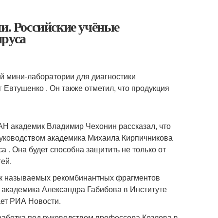
и. Российские учёные
ируса
й мини-лаборатории для диагностики
Евтушенко . Он также отметил, что продукция
РАН академик Владимир Чехонин рассказал, что
руководством академика Михаила Кирпичникова
 . Она будет способна защитить не только от
тей.
так называемых рекомбинантных фрагментов
 академика Александра Габибова в Институте
ет РИА Новости.
работка под руководством профессора Козлова в