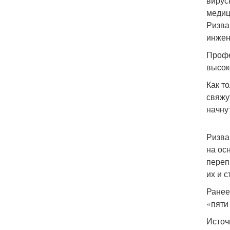
вирус
медиц
Ризва
инжен
Профе
высок
Как т
свяжу
начну
Ризва
на ос
переп
их и 
Ранее
«пяти
Источ