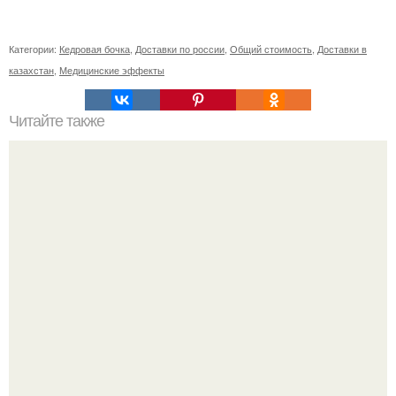
Категории:
Кедровая бочка
,
Доставки по россии
,
Общий стоимость
,
Доставки в
казахстан
,
Медицинские эффекты
Читайте также
Упражнения, которые помогут быстро сесть на шпагат?