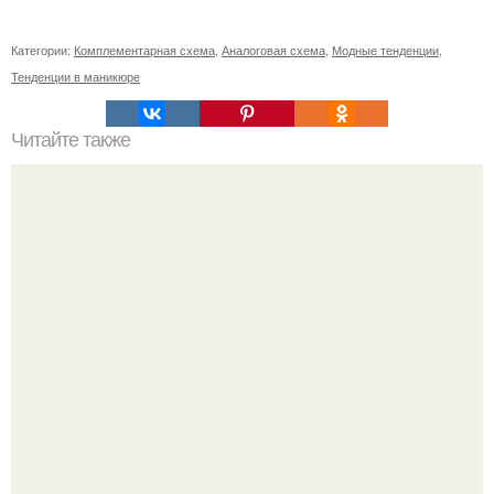
Категории:
Комплементарная схема
,
Аналоговая схема
,
Модные тенденции
,
Тенденции в маникюре
Читайте также
Пять ошибок натурала?