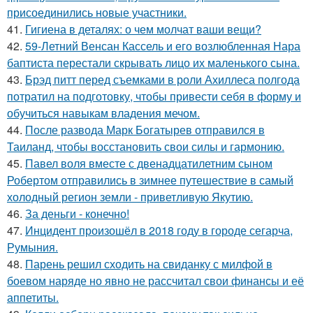
присоединились новые участники.
41.
Гигиена в деталях: о чем молчат ваши вещи?
42.
59-Летний Венсан Кассель и его возлюбленная Нара
баптиста перестали скрывать лицо их маленького сына.
43.
Брэд питт перед съемками в роли Ахиллеса полгода
потратил на подготовку, чтобы привести себя в форму и
обучиться навыкам владения мечом.
44.
После развода Марк Богатырев отправился в
Таиланд, чтобы восстановить свои силы и гармонию.
45.
Павел воля вместе с двенадцатилетним сыном
Робертом отправились в зимнее путешествие в самый
холодный регион земли - приветливую Якутию.
46.
За деньги - конечно!
47.
Инцидент произошёл в 2018 году в городе сегарча,
Румыния.
48.
Парень решил сходить на свиданку с милфой в
боевом наряде но явно не рассчитал свои финансы и её
аппетиты.