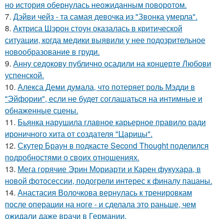
но история обернулась неожиданным поворотом.
7.
Дэйви чейз - та самая девочка из "Звонка умерла".
8.
Актриса Шэрон стоун оказалась в критической
ситуации, когда медики выявили у нее подозрительное
новообразование в груди.
9.
Анну седокову публично осадили на концерте Любови
успенской.
10.
Алекса Деми думала, что потеряет роль Мэдди в
"Эйфории", если не будет соглашаться на интимные и
обнаженные сцены.
11.
Бьянка нарушила главное карьерное правило ради
ироничного хита от создателя "Царицы".
12.
Скутер Браун в подкасте Second Thought поделился
подробностями о своих отношениях.
13.
Мега горячие Эрин Мориарти и Карен фукухара, в
новой фотосессии, подогрели интерес к финалу пацаны.
14.
Анастасия Волочкова вернулась к тренировкам
после операции на ноге - и сделала это раньше, чем
ожидали даже врачи в Германии.