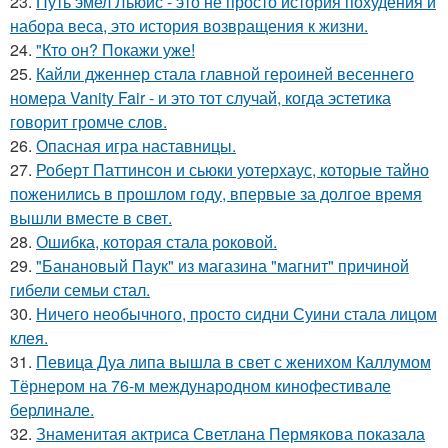
23.
Путь эмел Льюис - это не просто история похудения и
набора веса, это история возвращения к жизни.
24.
"Кто он? Покажи уже!
25.
Кайли дженнер стала главной героиней весеннего
номера Vanity Fair - и это тот случай, когда эстетика
говорит громче слов.
26.
Опасная игра наставницы.
27.
Роберт Паттинсон и сьюки уотерхаус, которые тайно
поженились в прошлом году, впервые за долгое время
вышли вместе в свет.
28.
Ошибка, которая стала роковой.
29.
"Банановый Паук" из магазина "магнит" причиной
гибели семьи стал.
30.
Ничего необычного, просто сидни Суини стала лицом
клея.
31.
Певица Дуа липа вышла в свет с женихом Каллумом
Тёрнером на 76-м международном кинофестивале
берлинале.
32.
Знаменитая актриса Светлана Пермякова показала