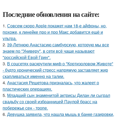
Последние обновления на сайте:
1.
Совсем скоро Apple покажет нам 18-е айфоны, но,
похоже, к линейке про и про Макс добавится ещё и
ультра.
2.
39-Летнюю Анастасию самбурскую, которую мы все
знаем по "Универу", в сети всё чаще называют
"российской Евой Грин".
3.
В соцсетях раскрутили миф о "Кортизоловом Животе"
- будто хронический стресс напрямую заставляет жир
скапливаться именно на талии.
4.
Анастасия Решетова призналась, что жалеет о
пластических операциях.
5.
Младший сын знаменитой актрисы Дилан ли сыграл
свадьбу со своей избранницей Паулой брасс на
побережье сен - тропе.
6.
Девушка заявила, что нашла мышь в банке газировки,