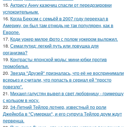
15.
Актрису Анну казючиц спасли от передозировки
успокоительным.
16.
Когда Бекхэм с семьёй в 2007 году переехал в
Америку, он был там отнюдь не так популярен, как в
Европе.
17.
Коди уокер милое фото с полом уокером выложил.
18.
Семаглутид: легкий путь или ловушка для
организма?
19.
Контрасты японской моды: мини-юбки против
термобелья.
20.
Звезда "Друзей" призналась, что её не воспринимали
всерьез и считали, что попасть в сериал ей "просто
повезло".
21.
Михаил галустян вывел в свет любовницу - гримершу
с кольцом в носу.
22.
34-Летний Тейлор лотнер, известный по роли
Джейкоба в "Сумерках", и его супруга Тейлор доум ждут
первенца.