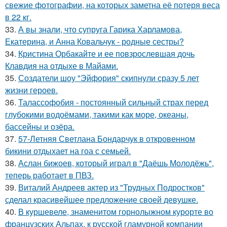
свежие фотографии, на которых заметна её потеря веса
в 22 кг.
33.
А вы знали, что супруга Гарика Харламова,
Екатерина, и Анна Ковальчук - родные сестры?
34.
Кристина Орбакайте и ее повзрослевшая дочь
Клавдия на отдыхе в Майами.
35.
Создатели шоу "Эйфория" скипнули сразу 5 лет
жизни героев.
36.
Талассофобия - постоянный сильный страх перед
глубокими водоёмами, такими как море, океаны,
бассейны и озёра.
37.
57-Летняя Светлана Бондарчук в откровенном
бикини отдыхает на гоа с семьей.
38.
Аслан бижоев, который играл в "Даёшь Молодёжь",
теперь работает в ПВЗ.
39.
Виталий Андреев актер из "Трудных Подростков"
сделал красивейшее предложение своей девушке.
40.
В куршевеле, знаменитом горнолыжном курорте во
французских Альпах, к русской гламурной компании