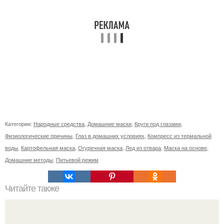
Категории:
Народные средства
,
Домашние маски
,
Круги под глазами
,
Физиологические причины
,
Глаз в домашних условиях
,
Компресс из термальной
воды
,
Картофельная маска
,
Огуречная маска
,
Лед из отвара
,
Маска на основе
,
Домашние методы
,
Питьевой режим
Читайте также