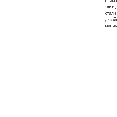
внима
так и
стили
дизай
миним