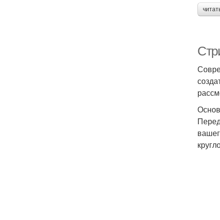
читат
Стр
Совре
созда
рассм
Основ
Перед
вашег
кругл