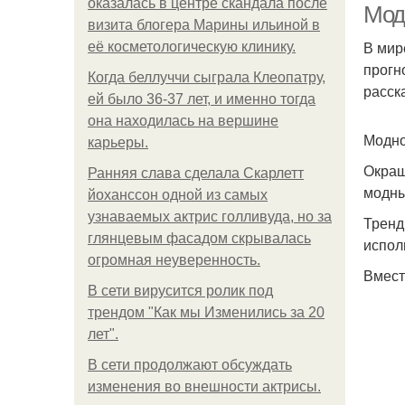
оказалась в центре скандала после
Мод
визита блогера Марины ильиной в
В мир
её косметологическую клинику.
прогн
Когда беллуччи сыграла Клеопатру,
расск
ей было 36-37 лет, и именно тогда
она находилась на вершине
Модно
карьеры.
Окраш
Ранняя слава сделала Скарлетт
модны
йоханссон одной из самых
узнаваемых актрис голливуда, но за
Тренд
глянцевым фасадом скрывалась
испол
огромная неуверенность.
Вмест
В сети вирусится ролик под
трендом "Как мы Изменились за 20
лет".
В сети продолжают обсуждать
изменения во внешности актрисы.