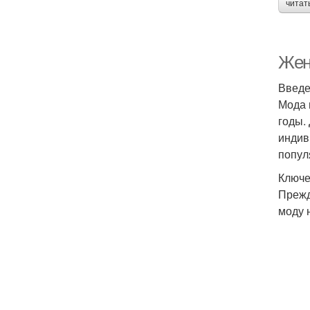
читат
Жен
Введ
Мода 
годы.
индив
попул
Ключе
Прежд
моду 