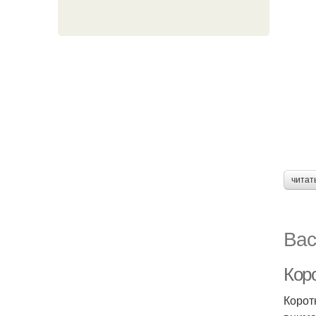
читат
Вас
Кор
Корот