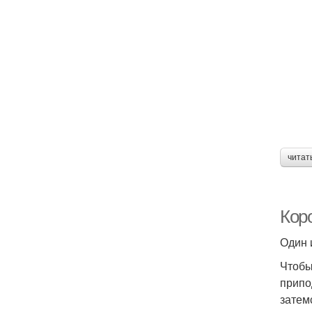
читат
Коро
Один 
Чтобы
припо
затем