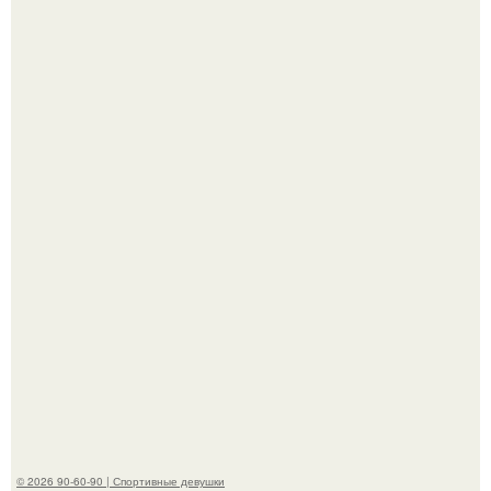
Горяча - Маргарет куолли на съёмках нового клипа
House Tour - актриса не только появилась в кадре, но и
выступила в роли сорежиссёра проекта.
Артист джиган свои мускулы показал.
© 2026 90-60-90 | Спортивные девушки