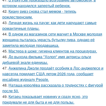
котором находился запертый ребенок.
42.
Киану ривз снова стал мемом - теперь
рождественским.
43.
Личная жизнь на паузе: как дети нарушают самые
романтичные планы.
44.
В одном из магазинов сети магнит в Москве молодая
женщина пыталась украсть бутылку пива, однако её
заметила молодая продавщица.
45.
Мастера в шоке: гигиена клиентов на процедурах.
46.
До выхода фильма "Холоп" имя актрисы ольги
дибцевой знали единицы.
47.
Анжелина Джоли продаёт особняк в Лос-анджелесе и
навсегда покидает США летом 2026 года, сообщает
инсайдер журналу People.
48.
Наташа королёва рассказала о трудностях с фигурой
после 50.
49.
Китаец показывает новинку и сразу ясно, это
придумали не для быта и не для пользы.