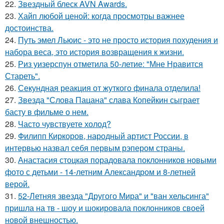
22.
Звездный блеск AVN Awards.
23.
Хайп любой ценой: когда просмотры важнее
достоинства.
24.
Путь эмел Льюис - это не просто история похудения и
набора веса, это история возвращения к жизни.
25.
Риз уизерспун отметила 50-летие: "Мне Нравится
Стареть".
26.
Секундная реакция от жуткого финала отделила!
27.
Звезда "Слова Пацана" слава Копейкин сыграет
басту в фильме о нем.
28.
Часто чувствуете холод?
29.
Филипп Киркоров, народный артист России, в
интервью назвал себя первым рэпером страны.
30.
Анастасия стоцкая порадовала поклонников новыми
фото с детьми - 14-летним Александром и 8-летней
верой.
31.
52-Летняя звезда "Другого Мира" и "ван хельсинга"
пришла на тв - шоу и шокировала поклонников своей
новой внешностью.