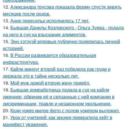
12.
Александра трусова показала форму спустя девять
месяцев после родов.
13.
Анне пересильд исполнилось 17 лет.
14.
Бывшая Данилы Козловского - Ольга Зуева - подала
на него в суд на взыскание алиментов.
15.
Энн хэтэуэй впервые публично поделилась личной
историей.
16.
В России развивается образовательная
инфраструктура.
17.
Кайли миноуг второй раз победила рак груди и
держала это в тайне несколько лет.
18.
Мой муж домой вторую жену привёл.
19.
Бывшая домработница подала в суд на кайли
дженнер, обвинив её и связанные с ней компании в
дискриминации, травле и незаконном увольнении.
20.
Коди уокер милое фото с полом уокером выложил.
21.
Урок от учителей: как зендея превратила хейт в
манифест уважения.