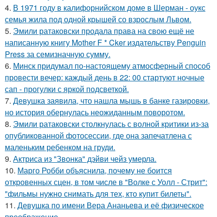
4.
В 1971 году в калифорнийском доме в Шерман - оукс
семья жила под одной крышей со взрослым Львом.
5.
Эмили ратаковски продала права на свою ещё не
написанную книгу Mother F * Cker издательству Penguin
Press за семизначную сумму.
6.
Минск придумал по-настоящему атмосферный способ
провести вечер: каждый день в 22: 00 стартуют ночные
сап - прогулки с яркой подсветкой.
7.
Девушка заявила, что нашла мышь в банке газировки,
но история обернулась неожиданным поворотом.
8.
Эмили ратаковски столкнулась с волной критики из-за
опубликованной фотосессии, где она запечатлена с
маленьким ребенком на груди.
9.
Актриса из "Звонка" дэйви чейз умерла.
10.
Марго Робби объяснила, почему не боится
откровенных сцен, в том числе в "Волке с Уолл - Стрит":
"фильмы нужно снимать для тех, кто купит билеты".
11.
Девушка по имени Вера Ананьева и её физическое
преображение.