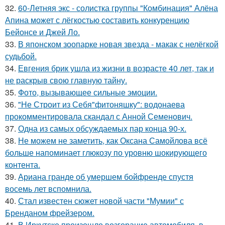
32.
60-Летняя экс - солистка группы "Комбинация" Алёна
Апина может с лёгкостью составить конкуренцию
Бейонсе и Джей Ло.
33.
В японском зоопарке новая звезда - макак с нелёгкой
судьбой.
34.
Евгения брик ушла из жизни в возрасте 40 лет, так и
не раскрыв свою главную тайну.
35.
Фото, вызывающее сильные эмоции.
36.
"Не Строит из Себя"фитоняшку": водонаева
прокомментировала скандал с Анной Семенович.
37.
Одна из самых обсуждаемых пар конца 90-х.
38.
Не можем не заметить, как Оксана Самойлова всё
больше напоминает глюкозу по уровню шокирующего
контента.
39.
Ариана гранде об умершем бойфренде спустя
восемь лет вспомнила.
40.
Стал известен сюжет новой части "Мумии" с
Бренданом фрейзером.
41.
В Иркутске произошло возгорание автомобиля, в