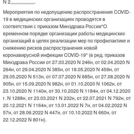
N 2,,,,,,,,,,,,,,,,,,,,.
Мероприятия по недопущению распространения COVID-
19 в медицинских организациях проводятся в
соответствии с приказом Минздрава России"О
временном порядке организации работы медицинских
организаций в целях реализации мер по профилактике и
снижению рисков распространения новой
коронавирусной инфекции COVID-19" (в ред. приказов
Минздрава России от 27.03.2020 N 246н, от 02.04.2020 N
264н, от 29.04.2020 N 385н, от 18.05.2020 N 459н, от
29.05.2020 N 513н, от 07.07.2020 N 685н, от 27.08.2020 N
905н, от 15.09.2020 N 982н, от 01.10.2020 N 1062н, от
23.10.2020 N 1140н, от 30.10.2020 N 1184н, от 04.12.2020
г. N 1288н, от 23.03.2021 N 232н, от 22.07.2021 N 792н, от
20.12.2021 N 1164н, от 13.01.2022 N 7н, от 04.02.2022 N
57н, от 28.06.2022 N 447н, от 10.10.2022 N 660н, от
22.12.2022 N 801н).