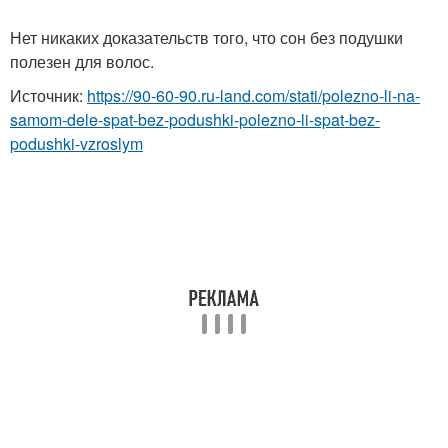
Нет никаких доказательств того, что сон без подушки
полезен для волос.
Источник:
https://90-60-90.ru-land.com/stati/polezno-li-na-
samom-dele-spat-bez-podushki-polezno-li-spat-bez-
podushki-vzroslym