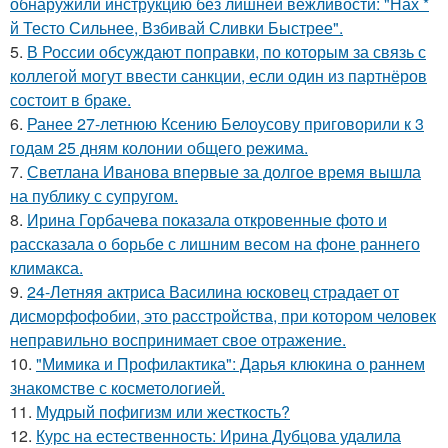
обнаружили инструкцию без лишней вежливости: "Нах *
й Тесто Сильнее, Взбивай Сливки Быстрее".
5.
В России обсуждают поправки, по которым за связь с
коллегой могут ввести санкции, если один из партнёров
состоит в браке.
6.
Ранее 27-летнюю Ксению Белоусову приговорили к 3
годам 25 дням колонии общего режима.
7.
Светлана Иванова впервые за долгое время вышла
на публику с супругом.
8.
Ирина Горбачева показала откровенные фото и
рассказала о борьбе с лишним весом на фоне раннего
климакса.
9.
24-Летняя актриса Василина юсковец страдает от
дисморфофобии, это расстройства, при котором человек
неправильно воспринимает свое отражение.
10.
"Мимика и Профилактика": Дарья клюкина о раннем
знакомстве с косметологией.
11.
Мудрый пофигизм или жесткость?
12.
Курс на естественность: Ирина Дубцова удалила