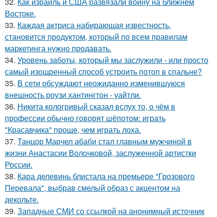
32.
Как израиль и США развязали войну на ближнем
Востоке.
33.
Каждая актриса набирающая известность,
становится продуктом, который по всем правилам
маркетинга нужно продавать.
34.
Уровень заботы, который мы заслужили - или просто
самый изощренный способ устроить потоп в спальне?
35.
В сети обсуждают неожиданно изменившуюся
внешность роузи хантингтон - уайтли.
36.
Никита кологривый сказал вслух то, о чём в
профессии обычно говорят шёпотом: играть
"Красавчика" проще, чем играть лоха.
37.
Танцор Марчел абаби стал главным мужчиной в
жизни Анастасии Волочковой, заслуженной артистки
России.
38.
Кара делевинь блистала на премьере "Грозового
Перевала", выбрав смелый образ с акцентом на
декольте.
39.
Западные СМИ со ссылкой на анонимный источник