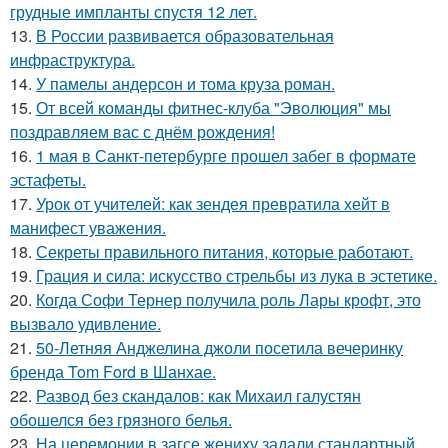
грудные импланты спустя 12 лет.
13.
В России развивается образовательная
инфраструктура.
14.
У памелы андерсон и тома круза роман.
15.
От всей команды фитнес-клуба "Эволюция" мы
поздравляем вас с днём рождения!
16.
1 мая в Санкт-петербурге прошел забег в формате
эстафеты.
17.
Урок от учителей: как зендея превратила хейт в
манифест уважения.
18.
Секреты правильного питания, которые работают.
19.
Грация и сила: искусство стрельбы из лука в эстетике.
20.
Когда Софи Тернер получила роль Лары крофт, это
вызвало удивление.
21.
50-Летняя Анджелина джоли посетила вечеринку
бренда Tom Ford в Шанхае.
22.
Развод без скандалов: как Михаил галустян
обошелся без грязного белья.
23.
На церемонии в загсе жениху задали стандартный