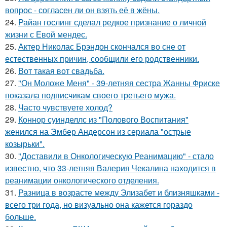
вопрос - согласен ли он взять её в жёны.
24.
Райан гослинг сделал редкое признание о личной
жизни с Евой мендес.
25.
Актер Николас Брэндон скончался во сне от
естественных причин, сообщили его родственники.
26.
Вот такая вот свадьба.
27.
"Он Моложе Меня" - 39-летняя сестра Жанны Фриске
показала подписчикам своего третьего мужа.
28.
Часто чувствуете холод?
29.
Коннор суинделлс из "Полового Воспитания"
женился на Эмбер Андерсон из сериала "острые
козырьки".
30.
"Доставили в Онкологическую Реанимацию" - стало
известно, что 33-летняя Валерия Чекалина находится в
реанимации онкологического отделения.
31.
Разница в возрасте между Элизабет и близняшками -
всего три года, но визуально она кажется гораздо
больше.