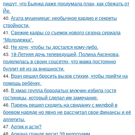
пишут, что Бьянка даже продумала план, как сбежать от
Йе.
40.
Агата муцениеце: необычное кардио и секреты
стройности.
41.
Свежие кадры со съемок нового сезона сериала
"Молодежка".
42.
Не хочу, чтобы ты достался кому-либо.
43.
18-Летняя дочь телеведущей, Полина Аксенова,
поделилась в своих соцсетях, что мама постоянно
буллит её из-за внешности.
44.
Врач решил бросить вызов стихии, чтобы прийти на
помощь ребёнку.
45.
В хмао группа бородатых мужчин избила гостя
гостиницы, который сделал им замечание.
46.
Парень решил сходить на свиданку с милфой в
боевом наряде но явно не рассчитал свои финансы и её
аппетиты.
47.
Артик и асти?
48.
Ариана гранде весит 39 килограмм.