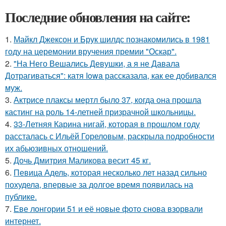
Последние обновления на сайте:
1.
Майкл Джексон и Брук шилдс познакомились в 1981
году на церемонии вручения премии "Оскар".
2.
"На Него Вешались Девушки, а я не Давала
Дотрагиваться": катя Iowa рассказала, как ее добивался
муж.
3.
Актрисе плаксы мертл было 37, когда она прошла
кастинг на роль 14-летней призрачной школьницы.
4.
33-Летняя Карина нигай, которая в прошлом году
рассталась с Ильёй Гореловым, раскрыла подробности
их абьюзивных отношений.
5.
Дочь Дмитрия Маликова весит 45 кг.
6.
Певица Адель, которая несколько лет назад сильно
похудела, впервые за долгое время появилась на
публике.
7.
Еве лонгории 51 и её новые фото снова взорвали
интернет.