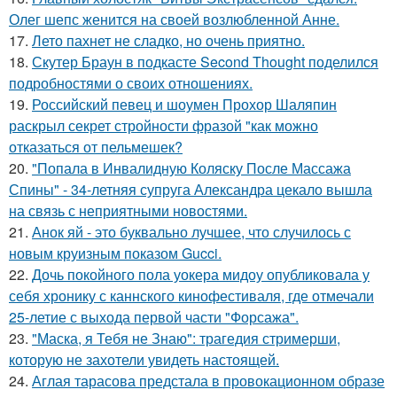
Олег шепс женится на своей возлюбленной Анне.
17.
Лето пахнет не сладко, но очень приятно.
18.
Скутер Браун в подкасте Second Thought поделился
подробностями о своих отношениях.
19.
Российский певец и шоумен Прохор Шаляпин
раскрыл секрет стройности фразой "как можно
отказаться от пельмешек?
20.
"Попала в Инвалидную Коляску После Массажа
Спины" - 34-летняя супруга Александра цекало вышла
на связь с неприятными новостями.
21.
Анок яй - это буквально лучшее, что случилось с
новым круизным показом Gucci.
22.
Дочь покойного пола уокера мидоу опубликовала у
себя хронику с каннского кинофестиваля, где отмечали
25-летие с выхода первой части "Форсажа".
23.
"Маска, я Тебя не Знаю": трагедия стримерши,
которую не захотели увидеть настоящей.
24.
Аглая тарасова предстала в провокационном образе