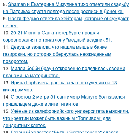
8.
Shaman и Екатерина Мизулина тихо отметили свадьбу
на Патриках спустя полгода после росписи в Донецке.
9.
Настя федько ответила хейтерам, которые обсуждают
её вес.
10.
20-21 Июня в Санкт-петербурге прошли
соревнования по триатлону "медный всадник 51.
11.
Девушка заявила, что нашла мышь в банке
газировки, но история обернулась неожиданным
поворотом.
12.
Милли бобби браун откровенно поделилась своими
планами на материнство.
13.
Ирина Горбачёва рассказала о похудении на 13
килограммов.
14.
С ростом 2 метра 31 сантиметр Мануте бол казался
пришельцем даже в лиге гигантов.
15.
Учёные из калифорнийского университета выяснили,
что креатин может быть важным "Топливом" для
дендритных клеток.
16.
Главный холостяк "Битвы Экстрасенсов" сдался: