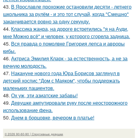
43.
В Ярославле прохожие остановили десяти - летнего
школьника за рулём - и это тот случай, когда "Смешно"
заканчивается ровно за одну секунду.
44.
Классика жанра, на дороге встретились "я на Ауди,
мне Можно всё" и человек, у которого сгорела задница.
45.
Вся правда о помолвке Григория лепса и авроры
кибы.
46.
Актриса Эмилия Кларк - за естественность, а не за
вечную молодость.
47.
Накануне нового года Юра Борисов заглянул в
детский хоспис "Дом с Маяком", чтобы поддержать
маленьких пациентов.
48.
Ох уж, эти азиатские забавы!
49.
Девушке ампутировали руку после неосторожного
использование фена.
50.
Днем в борцовке, вечером в платье!
© 2026 90-60-90 | Спортивные девушки