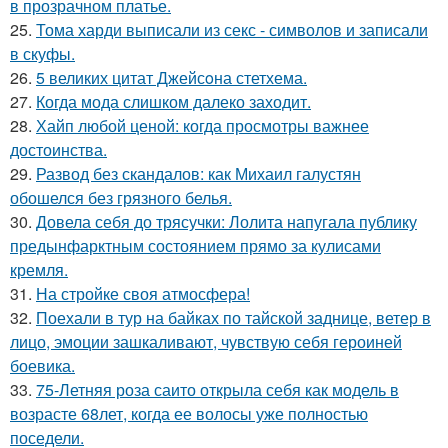
в прозрачном платье.
25.
Тома харди выписали из секс - символов и записали
в скуфы.
26.
5 великих цитат Джейсoна стетхема.
27.
Когда мода слишком далеко заходит.
28.
Хайп любой ценой: когда просмотры важнее
достоинства.
29.
Развод без скандалов: как Михаил галустян
обошелся без грязного белья.
30.
Довела себя до трясучки: Лолита напугала публику
предынфарктным состоянием прямо за кулисами
кремля.
31.
На стройке своя атмосфера!
32.
Поехали в тур на байках по тайской заднице, ветер в
лицо, эмоции зашкаливают, чувствую себя героиней
боевика.
33.
75-Летняя роза саито открыла себя как модель в
возрасте 68лет, когда ее волосы уже полностью
поседели.