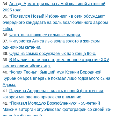
34.
Ана де Армас признана самой красивой актрисой
2025 года.
35.
"Появился Новый Избранник" - в сети обсуждают
очередного кандидата на роль возлюбленного авроры
кибы.
36.
Фото, вызывающее сильные эмоции.
37.
Фигуристка Алиса лью взяла золото в женском
одиночном катании.
38.
Одна из самых обсуждаемых пар конца 90-х.
39.
В Италии состоялось торжественное открытие XXV
зимних олимпийских игр.
40.
"Копия Теоны": бывший муж Ксении Бородиной
Курбан омаров впервые показал лицо годовалого сына
Адама.
41.
Паулина Андреева снялась в новой фотосессии,
которая мгновенно привлекла внимание.
42.
"Показал Молодую Возлюбленную" - 53-летний
Максим виторган опубликовал фотографии со своей 35-
летней избранницей.