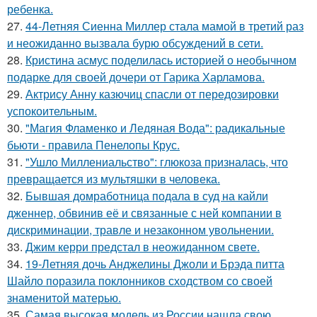
ребенка.
27.
44-Летняя Сиенна Миллер стала мамой в третий раз
и неожиданно вызвала бурю обсуждений в сети.
28.
Кристина асмус поделилась историей о необычном
подарке для своей дочери от Гарика Харламова.
29.
Актрису Анну казючиц спасли от передозировки
успокоительным.
30.
"Магия Фламенко и Ледяная Вода": радикальные
бьюти - правила Пенелопы Крус.
31.
"Ушло Миллениальство": глюкоза призналась, что
превращается из мультяшки в человека.
32.
Бывшая домработница подала в суд на кайли
дженнер, обвинив её и связанные с ней компании в
дискриминации, травле и незаконном увольнении.
33.
Джим керри предстал в неожиданном свете.
34.
19-Летняя дочь Анджелины Джоли и Брэда питта
Шайло поразила поклонников сходством со своей
знаменитой матерью.
35.
Самая высокая модель из России нашла свою