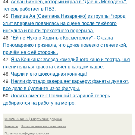
44.
Аслан бижоев, который играл в "Даёшь Молодёжь",
теперь работает в ПВЗ.
45.
Певица Ая (Светлана Назаренко) из группы "город
312" впервые появилась на сцене после тяжёлого
инсульта и почти трёхлетнего перерыва.
46.
"Ей не Нужно Ходить к Косметологу" - Оксана
Пономаренко признала, что дочке повезло с генетикой,
причём не с её стороны.
47.
Яна Кошкина: звезда комедийного кино и театра, чья
пленительная красота сияет в каждом кадре.
48.
Чарли и его шоколадная конница!
49.
Нелли фуртадо завершает карьеру: фанаты думают,
все дело в буллинге из-за фигуры.
50.
Лолита вместе с Полиной Гагариной теперь
добираются на работу на метро.
© 2026 90-60-90 | Спортивные девушки
Контакты
Пользовательское соглашение
Политика конфидециальности