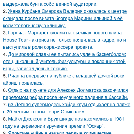
выдержала бунта собственной аудитории.
2.
Жена Курбана Омарова Валерия оказалась в центре
скандала после визита блогера Марины ильиной в её
косметологическую клинику.
3.
Горяча - Маргарет куолли на съёмках нового клипа
House Tour - актриса не только появилась в кадре, но и
выступила в роли сорежиссёра проекта.
4.
До мировой славы ее пытались увлечь баскетболом:
отец, школьный учитель физкультуры и поклонник этой
игры, записал дочь в секцию.
5.
Рианна впервые на публике с младшей дочкой роки
айриш появилась.
6.
Отдых на пхукете для Алексея Долматова закончился
переломом ребра после неудачного падения в бассейн.
7.
53-Летняя супермодель хайди клум отдыхает на пляже
с 20-летним сыном Генри Сэмюэлем.
8.
Майкл Джексон и Брук шилдс познакомились в 1981
году на церемонии вручения премии "Оскар".
9.
Японские учёные начали первые клинические