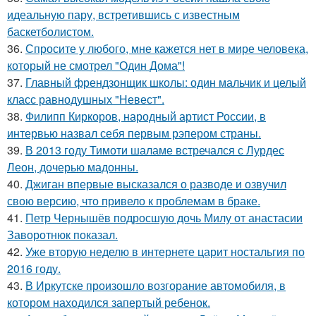
идеальную пару, встретившись с известным
баскетболистом.
36.
Спросите у любого, мне кажется нет в мире человека,
который не смотрел "Один Дома"!
37.
Главный френдзонщик школы: один мальчик и целый
класс равнодушных "Невест".
38.
Филипп Киркоров, народный артист России, в
интервью назвал себя первым рэпером страны.
39.
В 2013 году Тимоти шаламе встречался с Лурдес
Леон, дочерью мадонны.
40.
Джиган впервые высказался о разводе и озвучил
свою версию, что привело к проблемам в браке.
41.
Петр Чернышёв подросшую дочь Милу от анастасии
Заворотнюк показал.
42.
Уже вторую неделю в интернете царит ностальгия по
2016 году.
43.
В Иркутске произошло возгорание автомобиля, в
котором находился запертый ребенок.