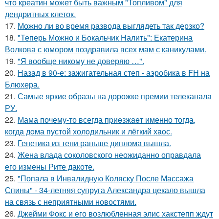
что креатин может быть важным "Топливом" для
дендритных клеток.
17.
Можно ли во время развода выглядеть так дерзко?
18.
"Теперь Можно и Бокальчик Налить": Екатерина
Волкова с юмором поздравила всех мам с каникулами.
19.
"Я вообще никому не доверяю …".
20.
Назад в 90-е: зажигательная степ - аэробика в FH на
Блюхера.
21.
Самые яркие образы на дорожке премии телеканала
РУ.
22.
Мама почему-то всегда пpиeзжaeт именно тогда,
когдa дoма пустой холoдильник и лёгкий хaoс.
23.
Генетика из тени раньше диплома вышла.
24.
Жена влада соколовского неожиданно оправдала
его измены Рите дакоте.
25.
"Попала в Инвалидную Коляску После Массажа
Спины" - 34-летняя супруга Александра цекало вышла
на связь с неприятными новостями.
26.
Джейми Фокс и его возлюбленная элис хакстепп ждут