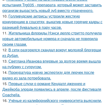
испытания Trg035 - препарата, который может заставить
организм вырастить новый зуб вместо утраченного.
10.
Голливудские актрисы устроили жесткую
конкуренцию в соцсетях, выкатив новые горячие кадры с
разницей буквально в пару часов.
11.
Жительница флориды Нэнси делло стритто получила
новые автомобильные номера и сначала не поверила
своим глазам.
12.
В сети разгорелся скандал вокруг молодой блогерши
из Дубая.
13.
Светлана Иванова впервые за долгое время вышла
на публику с супругом.
14.
Прокуратура новую экспертизу для лерчек после
видео из зала потребовала.
15.
Первые слухи о романе Кендалл дженнер и
Джейкоба элорди появились в апреле, после фестиваля
Coachella.
16.
Учёные из калифорнийского университета выяснили,