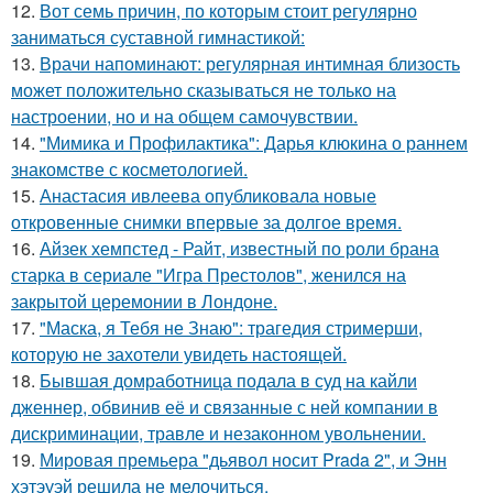
12.
Вот семь причин, по которым стоит регулярно
заниматься суставной гимнастикой:
13.
Врачи напоминают: регулярная интимная близость
может положительно сказываться не только на
настроении, но и на общем самочувствии.
14.
"Мимика и Профилактика": Дарья клюкина о раннем
знакомстве с косметологией.
15.
Анастасия ивлеева опубликовала новые
откровенные снимки впервые за долгое время.
16.
Айзек хемпстед - Райт, известный по роли брана
старка в сериале "Игра Престолов", женился на
закрытой церемонии в Лондоне.
17.
"Маска, я Тебя не Знаю": трагедия стримерши,
которую не захотели увидеть настоящей.
18.
Бывшая домработница подала в суд на кайли
дженнер, обвинив её и связанные с ней компании в
дискриминации, травле и незаконном увольнении.
19.
Мировая премьера "дьявол носит Prada 2", и Энн
хэтэуэй решила не мелочиться.