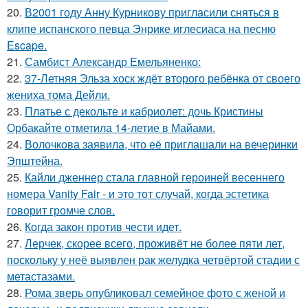
20.
В2001 году Анну Курникову пригласили сняться в
клипе испанского певца Энрике иглесиаса на песню
Escape.
21.
Самбист Александр Емельяненко:
22.
37-Летняя Эльза хоск ждёт второго ребёнка от своего
жениха тома Дейли.
23.
Платье с декольте и кабриолет: дочь Кристины
Орбакайте отметила 14-летие в Майами.
24.
Волочкова заявила, что её приглашали на вечеринки
Эпштейна.
25.
Кайли дженнер стала главной героиней весеннего
номера Vanity Fair - и это тот случай, когда эстетика
говорит громче слов.
26.
Когда закон против чести идет.
27.
Лерчек, скорее всего, проживёт не более пяти лет,
поскольку у неё выявлен рак желудка четвёртой стадии с
метастазами.
28.
Рома зверь опубликовал семейное фото с женой и