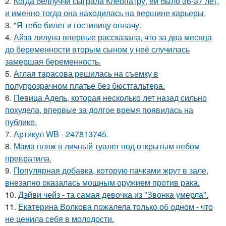
2.
Когда беллуччи сыграла Клеопатру, ей было 36-37 лет,
и именно тогда она находилась на вершине карьеры.
3.
"Я тебе билет и гостиницу оплачу.
4.
Айза лилуна впервые рассказала, что за два месяца
до беременности вторым сыном у неё случилась
замершая беременность.
5.
Аглая тарасова решилась на съемку в
полупрозрачном платье без бюстгальтера.
6.
Певица Адель, которая несколько лет назад сильно
похудела, впервые за долгое время появилась на
публике.
7.
Артикул WB - 247813745.
8.
Мама пляж в личный туалет под открытым небом
превратила.
9.
Популярная добавка, которую пачками жрут в зале,
внезапно оказалась мощным оружием против рака.
10.
Дэйви чейз - та самая девочка из "Звонка умерла".
11.
Екатерина Волкова пожалела только об одном - что
не ценила себя в молодости.