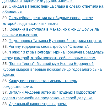
дочерью, и подписчики дружно зависли.
29.
Скандал в Пензе: певица слава в слезах ответила на
обвинения.
30.
Сильнейшая реакция на обидные слова, после
которой люди часто извиняются.
31.
Кореянка выступала в Макао, но к концу шоу была
слишком вымотана.
32.
Подтанцовка Татьяны Булановой покорила соцсети.
33.
Регину тодоренко снова требуют "Отменить".
34.
"Плюс 13 кг за Полгода": Ирина Горбачева разделась
перед камерой, чтобы показать себя с новым весом.
35.
"Копия Теоны": бывший муж Ксении Бородиной
Курбан омаров впервые показал лицо годовалого сына
Адама.
36.
Киану ривз снова стал мемом - теперь
рождественским.
37.
Виталий Андреев актер из "Трудных Подростков"
сделал красивейшее предложение своей девушке.
38.
Идеальный киновечер с парнем.