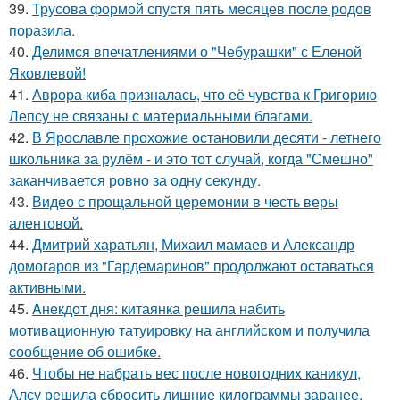
39.
Трусова формой спустя пять месяцев после родов
поразила.
40.
Делимся впечатлениями о "Чебурашки" с Еленой
Яковлевой!
41.
Аврора киба призналась, что её чувства к Григорию
Лепсу не связаны с материальными благами.
42.
В Ярославле прохожие остановили десяти - летнего
школьника за рулём - и это тот случай, когда "Смешно"
заканчивается ровно за одну секунду.
43.
Видео с прощальной церемонии в честь веры
алентовой.
44.
Дмитрий харатьян, Михаил мамаев и Александр
домогаров из "Гардемаринов" продолжают оставаться
активными.
45.
Aнекдот дня: китаянка решила набить
мотивационную татуировку на английском и получила
сообщение об ошибке.
46.
Чтобы не набрать вес после новогодних каникул,
Алсу решила сбросить лишние килограммы заранее.