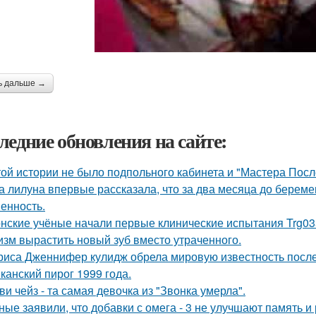
ь дальше →
ледние обновления на сайте:
той истории не было подпольного кабинета и "Мастера Пос
а лилуна впервые рассказала, что за два месяца до берем
енность.
нские учёные начали первые клинические испытания Trg035
изм вырастить новый зуб вместо утраченного.
риса Дженнифер кулидж обрела мировую известность посл
канский пирог 1999 года.
ви чейз - та самая девочка из "Звонка умерла".
ные заявили, что добавки с омега - 3 не улучшают память и