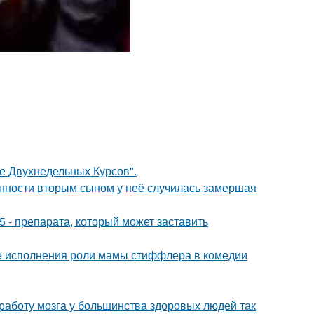
ле Двухнедельных Курсов".
енности вторым сыном у неё случилась замершая
 - препарата, который может заставить
е исполнения роли мамы стиффлера в комедии
 работу мозга у большинства здоровых людей так