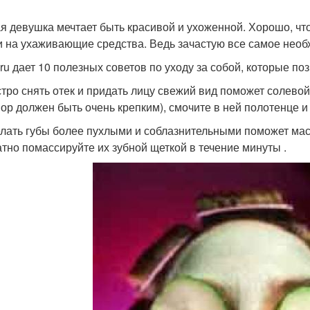
я девушка мечтает быть красивой и ухоженной. Хорошо, что
и на ухаживающие средства. Ведь зачастую все самое необх
ru дает 10 полезных советов по уходу за собой, которые по
стро снять отек и придать лицу свежий вид поможет солево
вор должен быть очень крепким), смочите в ней полотенце и
елать губы более пухлыми и соблазнительными поможет масл
атно помассируйте их зубной щеткой в течение минуты .