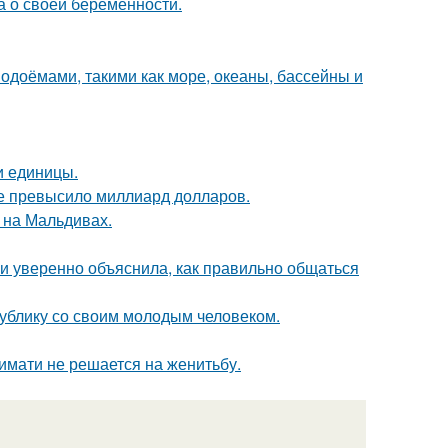
а о своей беременности.
одоёмами, такими как море, океаны, бассейны и
и единицы.
ие превысило миллиард долларов.
 на Мальдивах.
и уверенно объяснила, как правильно общаться
ублику со своим молодым человеком.
имати не решается на женитьбу.