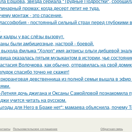
ла Ершова, звезда сериала "Трудные Подростки", сообщил
линарный промах: когда десерт летит не туда.
чему монтаж - это спасение.
лассофобия - постоянный сильный страх перед глубокими в
.
и кадры у вас слёзы вызовут.
аны были амбициозные, настрой - боевой.
 выхода фильма "Холоп" имя актрисы ольги дибцевой знал
вица оказалась пятым музыкантом в истории, чье состоян
астасия Волочкова, как обычно, отправилась на свой домик
лудок спасибо точно не скажет!
окоранговая девственница из полной семьи вышла в эфир 
нями.
-Летняя дочь джигана и Оксаны Самойловой познакомила п
джи учится читать на русском.
ыгоды для Него в Браке нет": мамаева объяснила, почему Т
онтакты
Пользовательское соглашение
Обратная связь