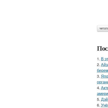
читат
Пос
1.
В э
2.
Айз
берем
3.
Япо
орган
4.
Акт
амери
5.
Дэй
6.
Учё