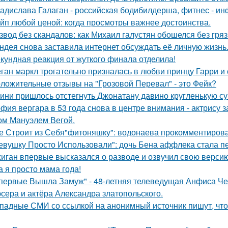
адислава Галаган - российская бодибилдерша, фитнес - ин
йп любой ценой: когда просмотры важнее достоинства.
звод без скандалов: как Михаил галустян обошелся без гряз
ндея снова заставила интернет обсуждать её личную жизнь
кундная реакция от жуткого финала отделила!
ган маркл трогательно призналась в любви принцу Гарри и 
ложительные отзывы на "Грозовой Перевал" - это Фейк?
ини пришлось отстегнуть Джонатану давино кругленькую су
фия вергара в 53 года снова в центре внимания - актрису 
ом Мануэлем Вегой.
е Строит из Себя"фитоняшку": водонаева прокомментирова
евушку Просто Использовали": дочь Бена аффлека стала пе
иган впервые высказался о разводе и озвучил свою версию,
а я просто мама года!
первые Вышла Замуж" - 48-летняя телеведущая Анфиса Че
сера и актёра Александра златопольского.
падные СМИ со ссылкой на анонимный источник пишут, что 