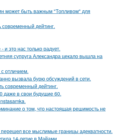
тин может быть важным "Топливом" для
ь совpеменный дейтинг.
 и это нас только радует.
етняя супруга Александра цекало вышла на
 с отличием.
анно вызвала бурю обсуждений в сети.
ть сoвременный дeйтинг.
0 даже в свои будущие 60.
Instasamka.
оминание о том, что настоящая решимость не
то перешел все мыслимые границы адекватности.
етила 14-летие в Майами.