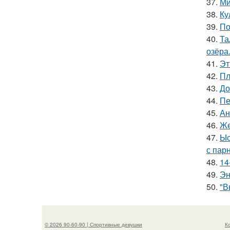
37.
Ми
38.
Ку
39.
По
40.
Та
озёра
41.
Эт
42.
Пл
43.
До
44.
Пе
45.
Ан
46.
Же
47.
Ыс
с пар
48.
14
49.
Эн
50.
"В
© 2026 90-60-90 | Спортивные девушки
К