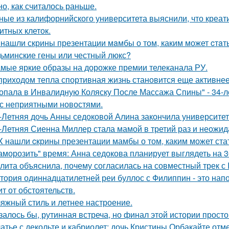
но, как считалось раньше.
ные из калифорнийского университета выяснили, что креа
итных клеток.
 нашли скрины презентации мaмбы о том, каким может cтaт
ьминские гены или честный люкс?
мые яркие образы на дорожке премии телеканала РУ.
приходом тепла спортивная жизнь становится еще активнее -
опала в Инвалидную Коляску После Массажа Спины" - 34-л
 с неприятными новостями.
-Летняя дочь Анны седоковой Алина закончила университет
-Летняя Сиенна Миллер стала мамой в третий раз и неожид
X нашли cкрины презентации мамбы о том, каким может ста
аморозить" время: Анна седокова планирует выглядеть на 3
лита объяснила, почему согласилась на совместный трек с 
тория одиннадцатилетней реи буллос с Филиппин - это нап
ит от обстоятельств.
яжный стиль и летнее настроение.
залось бы, рутинная встреча, но финал этой истории прос
атье с декольте и кабриолет: дочь Кристины Орбакайте отм