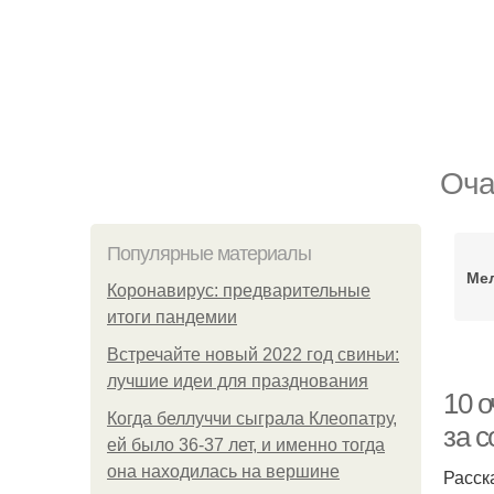
Оча
Популярные материалы
Мел
Коронавирус: предварительные
итоги пандемии
Встречайте новый 2022 год свиньи:
лучшие идеи для празднования
10 о
Когда беллуччи сыграла Клеопатру,
за с
ей было 36-37 лет, и именно тогда
она находилась на вершине
Расск