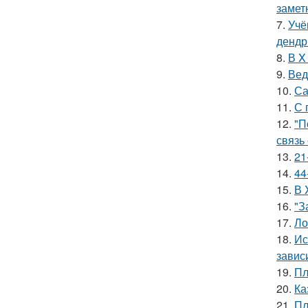
замет
7.
Учё
дендр
8.
В X
9.
Вед
10.
Са
11.
С 
12.
"П
связь
13.
21
14.
44
15.
В 
16.
"З
17.
Ло
18.
Ис
завис
19.
Пл
20.
Ка
21.
Пл