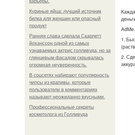
карьеры.
Кажда
Куриные яйца: лучший источник
деньг
белка для женщин или опасный
продукт
AdMe.
Ранняя слава сделала Скарлетт
1. Бы
йоханссон одной из самых
(раст
узнаваемых актрис голливуда, но за
2. Сд
глянцевым фасадом скрывалась
аккур
огромная неуверенность.
В соцсетях набирают популярность
чипсы из крапивы, которые
пользователи в комментариях
называют неожиданно вкусными.
Профессиональные секреты
косметолога из Голливуда