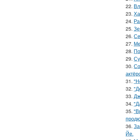
22.
Вл
23.
Ха
24.
Ра
25.
Зе
26.
Се
27.
Ме
28.
По
29.
Су
30.
Со
актёр
31.
"Н
32.
"Д
33.
Дж
34.
"Д
35.
"В
продю
36.
За
Йе.