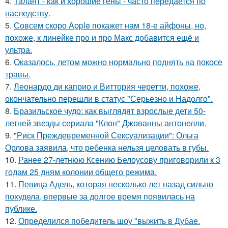
4.
Талант - как и хорошие гены - часто передается по
наследству.
5.
Совсем скоро Apple покажет нам 18-е айфоны, но,
похоже, к линейке про и про Макс добавится ещё и
ультра.
6.
Оказалось, летом можно нормально поднять на покосе
травы.
7.
Леонардо ди каприо и Виттория черетти, похоже,
окончательно перешли в статус "Серьезно и Надолго".
8.
Бразильское чудо: как выглядят взрослые дети 50-
летней звезды сериала "Клон" Джованны антонелли.
9.
"Риск Преждевременной Сексуализации": Ольга
Орлова заявила, что ребенка нельзя целовать в губы.
10.
Ранее 27-летнюю Ксению Белоусову приговорили к 3
годам 25 дням колонии общего режима.
11.
Певица Адель, которая несколько лет назад сильно
похудела, впервые за долгое время появилась на
публике.
12.
Определился победитель шоу "выжить в Дубае.