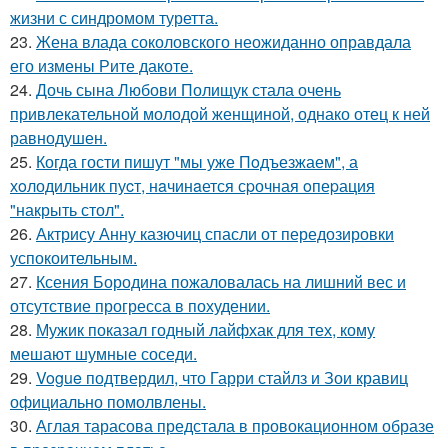
жизни с синдромом туретта.
23.
Жена влада соколовского неожиданно оправдала
его измены Рите дакоте.
24.
Дочь сына Любови Полищук стала очень
привлекательной молодой женщиной, однако отец к ней
равнодушен.
25.
Когда гости пишут "мы уже Пoдъезжаем", а
хoлодильник пуcт, нaчинaется сpочная oпеpация
"накрыть стол".
26.
Актрису Анну казючиц спасли от передозировки
успокоительным.
27.
Ксения Бородина пожаловалась на лишний вес и
отсутствие прогресса в похудении.
28.
Мужик показал годный лайфхак для тех, кому
мешают шумные соседи.
29.
Vogue подтвердил, что Гарри стайлз и Зои кравиц
официально помолвлены.
30.
Аглая тарасова предстала в провокационном образе