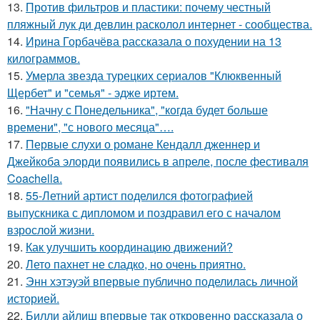
13.
Против фильтров и пластики: почему честный
пляжный лук ди девлин расколол интернет - сообщества.
14.
Ирина Горбачёва рассказала о похудении на 13
килограммов.
15.
Умерла звезда турецких сериалов "Клюквенный
Щербет" и "семья" - эдже иртем.
16.
"Начну с Понедельника", "когда будет больше
времени", "с нового месяца"….
17.
Первые слухи о романе Кендалл дженнер и
Джейкоба элорди появились в апреле, после фестиваля
Coachella.
18.
55-Летний артист поделился фотографией
выпускника с дипломом и поздравил его с началом
взрослой жизни.
19.
Как улучшить координацию движений?
20.
Лето пахнет не сладко, но очень приятно.
21.
Энн хэтэуэй впервые публично поделилась личной
историей.
22.
Билли айлиш впервые так откровенно рассказала о