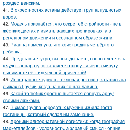
рождественским.
41.
В окрестностях астаны действует группа пушистых
воров.
42.
Модель признаётся, что секрет её стройности - не в
жёстких диетах и изматывающих тренировках, а в
регулярном движении и осознанном образе жизни.
43.
Рианна намекнула, что хочет родить четвёртого
ребенка.
44.
Представьте: утро, вы опаздываете, сонно плететесь
к чудо - аппарату, вставляете голову - и через минуту
вынимаете её с идеальной причёской!
45.
Иностранные туристы, включая россиян, катались на
лыжах в Грузии, когда на них сошла лавина.
46.
Какой-то тюбик яростно пытается лопнуть арбуз
своими ляжками.
47.
В хмао группа бородатых мужчин избила гостя
гостиницы, который сделал им замечание.
48.
Хроники альтернативной логистики: когда география
маркетплейсов - условность, а здравый смысл - опция.