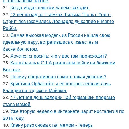
в прозрачном платье.
31.
Когда мода слишком далеко заходит.
32.
12 лет назад на съёмках фильма "Волк с Уолл -
Стрит" познакомились Леонардо ди каприо и Марго
Робби.
33.
Самая высокая модель из России нашла свою
идеальную пару, встретившись с известным
баскетболистом.
34.
Хочется спросить: что у вас там происходит?
35.
Как израиль и США развязали войну на ближнем
Востоке.
36.
Почему оперативная память такая дорогая?
37.
Кристина Орбакайте и ее повзрослевшая дочь
Клавдия на отдыхе в Майами.
38.
17-Летняя дочь валерии Гай германики впервые
стала мамой.
39.
Уже вторую неделю в интернете царит ностальгия по
2016 году.
40.
Киану ривз снова стал мемом - теперь