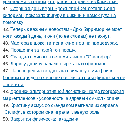
условиями за окном, отправляют привет из Камчатки!
41.
Старшая дочь веры Брежневой, 24-летняя Соня
киперман, показала фигуру в бикини и намекнула на
помолвку.
42.
Теперь к важным новостям - Дрю бэрримор не моет
ноги каждый день, и они (по ее словам) не пахнут.
43.
Мастера в шоке: гигиена клиентов на процедурах.
44.
Прощения за такой тон прошу.
45.
Скандал с мясом в сети магазинов "Светофор".
46.
Ларису долину начали вырезать из фильмов.
47.
Парень решил сходить на свиданку с милфой в
боевом наряде но явно не рассчитал свои финансы и её
аппетиты.
48.
Хроники альтернативной логистики: когда география
маркетплейсов - условность, а здравый смысл - опция.
49.
Кристину асмус со скандалом выгнали из сериала
"Склиф", в котором она играла главную роль.
50.
Закрытая физическая академия!