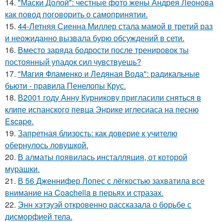
14.
"Маски Долой": честные фото жены Андрея Леонова
как повод поговорить о самопринятии.
15.
44-Летняя Сиенна Миллер стала мамой в третий раз
и неожиданно вызвала бурю обсуждений в сети.
16.
Вместо заряда бодрости после тренировок ты
постоянный упадок сил чувствуешь?
17.
"Магия Фламенко и Ледяная Вода": радикальные
бьюти - правила Пенелопы Крус.
18.
В2001 году Анну Курникову пригласили сняться в
клипе испанского певца Энрике иглесиаса на песню
Escape.
19.
Запретная близость: как доверие к учителю
обернулось ловушкой.
20.
В алматы появилась инсталляция, от которой
мурашки.
21.
В 56 Дженнифер Лопес с лёгкостью захватила все
внимание на Coachella в перьях и стразах.
22.
Энн хэтэуэй откровенно рассказала о борьбе с
дисморфией тела.