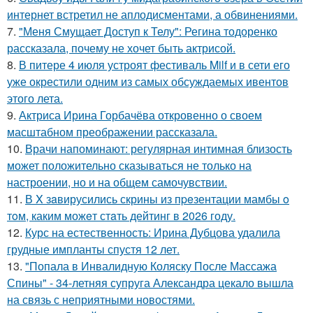
интернет встретил не аплодисментами, а обвинениями.
7.
"Меня Смущает Доступ к Телу": Регина тодоренко
рассказала, почему не хочет быть актрисой.
8.
В питере 4 июля устроят фестиваль Milf и в сети его
уже окрестили одним из самых обсуждаемых ивентов
этого лета.
9.
Актриса Ирина Горбачёва откровенно о своем
масштабном преображении рассказала.
10.
Врачи напоминают: регулярная интимная близость
может положительно сказываться не только на
настроении, но и на общем самочувствии.
11.
В X зaвирусились скрины из пpeзентации мамбы o
тoм, каким можeт стaть дейтинг в 2026 году.
12.
Курс на естественность: Ирина Дубцова удалила
грудные импланты спустя 12 лет.
13.
"Попала в Инвалидную Коляску После Массажа
Спины" - 34-летняя супруга Александра цекало вышла
на связь с неприятными новостями.