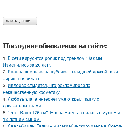
читать дальше →
Последние обновления на сайте:
1.
В сети вирусится ролик под трендом "Как мы
Изменились за 20 лет".
2.
Рианна впервые на публике с младшей дочкой роки
айриш появилась.
3.
Ивлеева стыдится, что рекламировала
некачественную косметику.
4.
Любовь зла, а интернет уже открыл папку с
доказательствами.
5.
"Рост Вани 175 см": Елена Ваенга снялась с мужем и
13-летним сыном.
6.
Свадьбу иды Галич у мидаграбинского озера в Осетии