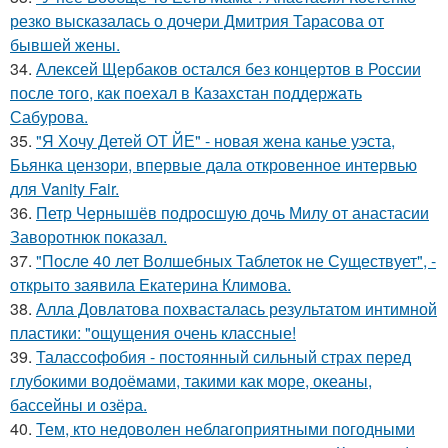
резко высказалась о дочери Дмитрия Тарасова от
бывшей жены.
34.
Алексей Щербаков остался без концертов в России
после того, как поехал в Казахстан поддержать
Сабурова.
35.
"Я Хочу Детей ОТ ЙЕ" - новая жена канье уэста,
Бьянка цензори, впервые дала откровенное интервью
для Vanity Fair.
36.
Петр Чернышёв подросшую дочь Милу от анастасии
Заворотнюк показал.
37.
"После 40 лет Волшебных Таблеток не Существует", -
открыто заявила Екатерина Климова.
38.
Алла Довлатова похвасталась результатом интимной
пластики: "ощущения очень классные!
39.
Талассофобия - постоянный сильный страх перед
глубокими водоёмами, такими как море, океаны,
бассейны и озёра.
40.
Тем, кто недоволен неблагоприятными погодными