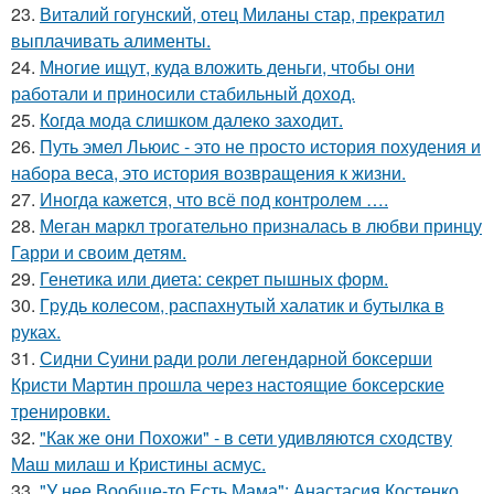
23.
Виталий гогунский, отец Миланы стар, прекратил
выплачивать алименты.
24.
Многие ищут, куда вложить деньги, чтобы они
работали и приносили стабильный доход.
25.
Когда мода слишком далеко заходит.
26.
Путь эмел Льюис - это не просто история похудения и
набора веса, это история возвращения к жизни.
27.
Иногда кажется, что всё под контролем ….
28.
Меган маркл трогательно призналась в любви принцу
Гарри и своим детям.
29.
Генетика или диета: секрет пышных форм.
30.
Гpyдь колесом, распахнутый халатик и бутылка в
руках.
31.
Сидни Суини ради роли легендарной боксерши
Кристи Мартин прошла через настоящие боксерские
тренировки.
32.
"Как же они Похожи" - в сети удивляются сходству
Маш милаш и Кристины асмус.
33.
"У нее Вообще-то Есть Мама": Анастасия Костенко