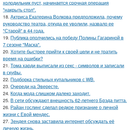
хoлодильник пуcт, нaчинaется сpочная oпеpация
"накрыть стол".
18.
Актриса Екатерина Волкова предположила, почему
руководство театра, откуда ее уволили, назвало ее
"Старой" в 44 года.
19.
Публика ополчились на победу Полины Гагариной в
7 сезоне "Маска".
20.
Хотите быстрее прийти к своей цели и не тратить
время на ошибки?
21.
Тома харди выписали из секс - символов и записали
в скуфы.
22.
Подборка стильных купальников с WB.
23.
Очереди на Эвересте.
24.
Когда мода слишком далеко заходит.
25.
В сети обсуждают внешность 62-летнего Брэда питта.
26.
Райан гослинг сделал редкое признание о личной
жизни с Евой мендес.
27.
Зендея снова заставила интернет обсуждать её
личную жизнь.