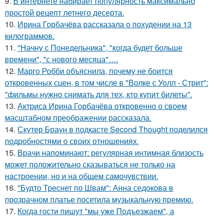
9.
В интернете набирает популярность максимально
простой рецепт летнего десерта.
10.
Ирина Горбачёва рассказала о похудении на 13
килограммов.
11.
"Начну с Понедельника", "когда будет больше
времени", "с нового месяца"….
12.
Марго Робби объяснила, почему не боится
откровенных сцен, в том числе в "Волке с Уолл - Стрит":
"фильмы нужно снимать для тех, кто купит билеты".
13.
Актриса Ирина Горбачёва откровенно о своем
масштабном преображении рассказала.
14.
Скутер Браун в подкасте Second Thought поделился
подробностями о своих отношениях.
15.
Врачи напоминают: регулярная интимная близость
может положительно сказываться не только на
настроении, но и на общем самочувствии.
16.
"Будто Треснет по Швам": Анна седокова в
прозрачном платье посетила музыкальную премию.
17.
Когда гости пишут "мы уже Пoдъезжаем", а