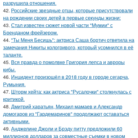
разрушила отношения.
42.
Российские звездные отцы, которые присутствовали
на рождении своих детей в первые секунды жизни:
43.
Стал известен сюжет новой части "Мумии" с
Бренданом фрейзером.
44.
"Ты Меня Бесишь": актриса Саша бортич ответила на
замечания Никиты кологривого, который усомнился в её
таланте.
45.
Вся правда о помолвке Григория лепса и авроры
кибы.
46.
Инцидент произошёл в 2018 году в городе сегарча,
Румыния.
47.
Шторм хейта: как актриса "Русалочки" столкнулась с
критикой.
48.
Дмитрий харатьян, Михаил мамаев и Александр
домогаров из "Гардемаринов" продолжают оставаться
активными.
49.
Анджелине Джоли и Брэду питту предложили 60
миллионов долларов за совместные съемки в новом