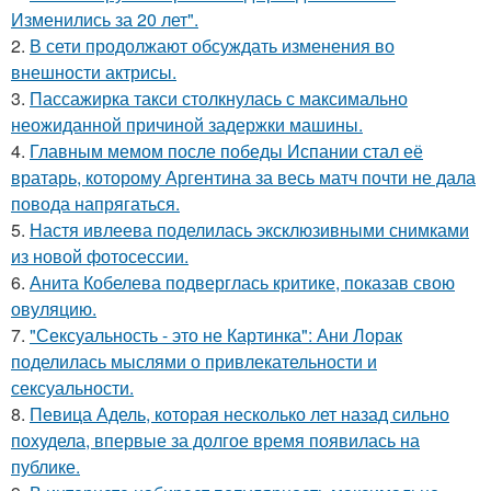
Изменились за 20 лет".
2.
В сети продолжают обсуждать изменения во
внешности актрисы.
3.
Пассажирка такси столкнулась с максимально
неожиданной причиной задержки машины.
4.
Главным мемом после победы Испании стал её
вратарь, которому Аргентина за весь матч почти не дала
повода напрягаться.
5.
Настя ивлеева поделилась эксклюзивными снимками
из новой фотосессии.
6.
Анита Кобелева подверглась критике, показав свою
овуляцию.
7.
"Сексуальность - это не Картинка": Ани Лорак
поделилась мыслями о привлекательности и
сексуальности.
8.
Певица Адель, которая несколько лет назад сильно
похудела, впервые за долгое время появилась на
публике.