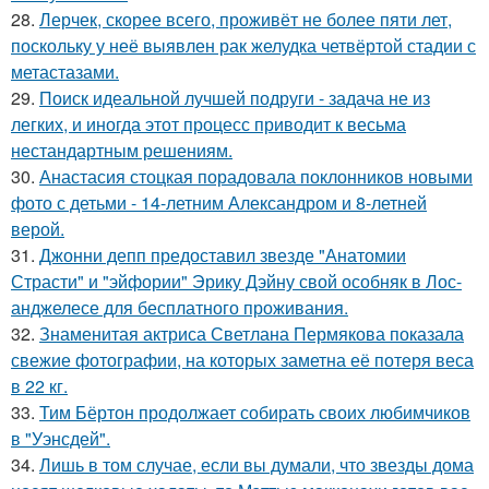
28.
Лерчек, скорее всего, проживёт не более пяти лет,
поскольку у неё выявлен рак желудка четвёртой стадии с
метастазами.
29.
Поиск идеальной лучшей подруги - задача не из
легких, и иногда этот процесс приводит к весьма
нестандартным решениям.
30.
Анастасия стоцкая порадовала поклонников новыми
фото с детьми - 14-летним Александром и 8-летней
верой.
31.
Джонни депп предоставил звезде "Анатомии
Страсти" и "эйфории" Эрику Дэйну свой особняк в Лос-
анджелесе для бесплатного проживания.
32.
Знаменитая актриса Светлана Пермякова показала
свежие фотографии, на которых заметна её потеря веса
в 22 кг.
33.
Тим Бёртон продолжает собирать своих любимчиков
в "Уэнсдей".
34.
Лишь в том случае, если вы думали, что звезды дома