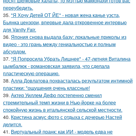
носят шелковые халаты, то Мэттью макконахи готов вас
переубедить.
35.
"Я Хочу Детей ОТ ЙЕ" - новая жена канье уэста,
Бьянка цензори, впервые дала откровенное интервью
для Vanity Fair.
36.
Япония снова выдала базу: локальные приколы из
видео - это грань между гениальностью и полным
абсурдом.
37.
"Я Попросила Убрать Лишнее" - 47-летняя Виталина
цымбалюк - романовская заявила, что сделала
пластическую операцию.
38.
Алла Довлатова похвасталась результатом интимной
пластики: "ощущения очень классные!
39.
Актер Уиллем Дефо постепенно сменил
стремительный темп жизни в Нью-йорке на более
спокойную жизнь в итальянской сельской местности.
40.
Кристина асмус фото с отдыха с дочерью Настей
делится.
41.
Виртуальный пранк: как ИИ - модель едва не