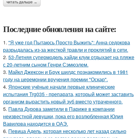
читать дальше →
Последние обновления на сайте:
1.
"Я уже год Пытаюсь Просто Выжить": Анна седокова
разрыдалась из-за жесткой травли и проклятий в сети.
2.
53-Летняя супермодель хайди клум отдыхает на пляже
с 20-летним сыном Генри Сэмюэлем.
3.
Майкл Джексон и Брук шилдс познакомились в 1981
году на церемонии вручения премии "Оскар".
4.
Японские учёные начали первые клинические
испытания Trg035 - препарата, который может заставить
организм вырастить новый зуб вместо утраченного.
5.
Павла Дурова заметили в Париже в компании
неизвестной девушки, пока его возлюбленная Юлия
Вавилова находится в ОАЭ.
6.
Певица Адель, которая несколько лет назад сильно