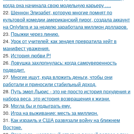
когда она начинала свою модельную карьеру ….
22.
Шеннон Элизабет, которую многие помнят по
культовой комедии американский пирог, создала аккаунт
на Onlyfans и за неделю заработала миллион долларов.
23.
Прыжки через линию.
24.
Урок от учителей: как зендея превратила хейт в
манифест уважения.
25.
История любви P!
26.
Ловушка захлопнулась: когда самоуверенность
подводит.
27.
Многие ищут, куда вложить деньги, чтобы они
работали и приносили стабильный доход.
28.
Путь эмел Льюис - это не просто история похудения и
набора веса, это история возвращения к жизни.
29.
Могла бы и подыграть ему.
30.
Игра на выживание: месть за миллион.
31.
Как израиль и США развязали войну на ближнем
Востоке.