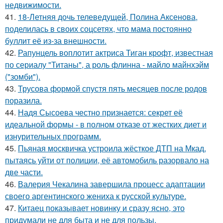
недвижимости.
41.
18-Летняя дочь телеведущей, Полина Аксенова,
поделилась в своих соцсетях, что мама постоянно
буллит её из-за внешности.
42.
Рапунцель воплотит актриса Тиган крофт, известная
по сериалу "Титаны", а роль флинна - майло майнхэйм
("зомби").
43.
Трусова формой спустя пять месяцев после родов
поразила.
44.
Надя Сысоева честно признается: секрет её
идеальной формы - в полном отказе от жестких диет и
изнурительных программ.
45.
Пьяная москвичка устроила жёсткое ДТП на Мкад,
пытаясь уйти от полиции, её автомобиль разорвало на
две части.
46.
Валерия Чекалина завершила процесс адаптации
своего аргентинского жениха к русской культуре.
47.
Китаец показывает новинку и сразу ясно, это
придумали не для быта и не для пользы.