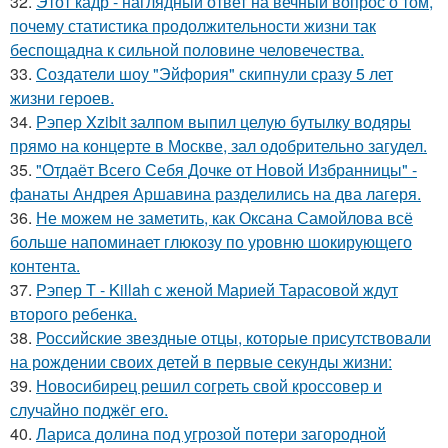
32.
Этот кадр - наглядный ответ на вечный вопрос о том,
почему статистика продолжительности жизни так
беспощадна к сильной половине человечества.
33.
Создатели шоу "Эйфория" скипнули сразу 5 лет
жизни героев.
34.
Рэпер Xzibit залпом выпил целую бутылку водяры
прямо на концерте в Москве, зал одобрительно загудел.
35.
"Отдаёт Всего Себя Дочке от Новой Избранницы" -
фанаты Андрея Аршавина разделились на два лагеря.
36.
Не можем не заметить, как Оксана Самойлова всё
больше напоминает глюкозу по уровню шокирующего
контента.
37.
Рэпер T - Killah с женой Марией Тарасовой ждут
второго ребенка.
38.
Российские звездные отцы, которые присутствовали
на рождении своих детей в первые секунды жизни:
39.
Новосибирец решил согреть свой кроссовер и
случайно поджёг его.
40.
Лариса долина под угрозой потери загородной