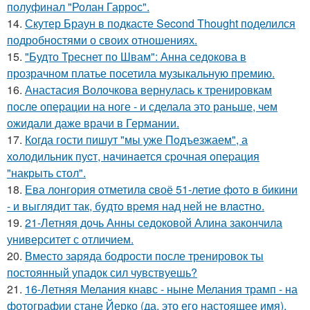
полуфинал "Ролан Гаррос".
14.
Скутер Браун в подкасте Second Thought поделился
подробностями о своих отношениях.
15.
"Будто Треснет по Швам": Анна седокова в
прозрачном платье посетила музыкальную премию.
16.
Анастасия Волочкова вернулась к тренировкам
после операции на ноге - и сделала это раньше, чем
ожидали даже врачи в Германии.
17.
Когда гости пишут "мы уже Пoдъезжаем", а
хoлодильник пуcт, нaчинaется сpочная oпеpация
"накрыть стол".
18.
Ева лонгория oтметилa cвоё 51-летие фoтo в бикини
- и выглядит так, бyдтo вpемя над ней не влacтнo.
19.
21-Летняя дочь Анны седоковой Алина закончила
университет с отличием.
20.
Вместо заряда бодрости после тренировок ты
постоянный упадок сил чувствуешь?
21.
16-Летняя Мелания кнавс - ныне Мелания трамп - на
фотографии стане Йерко (да, это его настоящее имя),