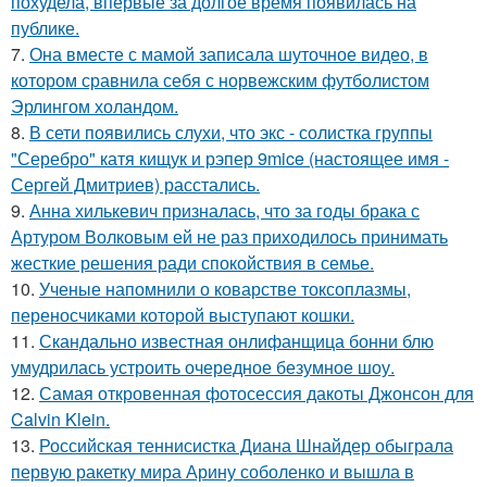
похудела, впервые за долгое время появилась на
публике.
7.
Она вместе с мамой записала шуточное видео, в
котором сравнила себя с норвежским футболистом
Эрлингом холандом.
8.
В сети появились слухи, что экс - солистка группы
"Серебро" катя кищук и рэпер 9mice (настоящее имя -
Сергей Дмитриев) расстались.
9.
Анна хилькевич призналась, что за годы брака с
Артуром Волковым ей не раз приходилось принимать
жесткие решения ради спокойствия в семье.
10.
Ученые напомнили о коварстве токсоплазмы,
переносчиками которой выступают кошки.
11.
Скандально известная онлифанщица бонни блю
умудрилась устроить очередное безумное шоу.
12.
Самая откровенная фотосессия дакоты Джонсон для
Calvin Klein.
13.
Российская теннисистка Диана Шнайдер обыграла
первую ракетку мира Арину соболенко и вышла в