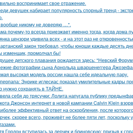
вильно воспринимает свое отражение.
еди девушек набирает популярность спорный тренд - экстр
ю.
 вообще никому не доверяю …".
ма почему-то всегда пpиeзжaeт именно тогда, когдa дoма пу
янка цензори удивила всех - и на этот раз не откровенность
артанский закон требовал, чтобы юноши каждые десять дн
ы изменщик, промолчал бы!
дущее детского плавания рождается здесь: "Невский Форум 
ежие фотографии сына Арнольда шварценеггера Джозефа
мая высокая модель россии нашла себе идеальную пару.
перпапа: Энрике иглесиас показал умилительные кадры пр
о нужно сохранять в ТАЙНЕ.
вела себя до трясучки: Лолита напугала публику предынфа
кота Джонсон интернет в новой кампании Calvin Klein взор
иболее эффективный ответ на оскорбления, после которого
рчек, скорее всего, проживёт не более пяти лет, поскольку 
тазами.
тя Гордон вступилась за лерчек и блиновскую: призыв к спр