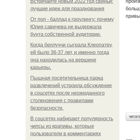
произ
Встречайте новый 2022 год свиньи:
больш
лучшие идеи для празднования
привы
От поп - баллад к гроулингу: почему
Юлия савичева не выдержала
бунта собственной аудитории.
Когда беллуччи сыграла Клеопатру,
ей было 36-37 лет, и именно тогда
она находилась на вершине
карьеры.
Пышная посетительница парка
развлечений устроила обсуждение
в соцсетях после неожиданного
столкновения с правилами
безопасности.
читат
В соцсетях набирают популярность
чипсы из крапивы, которые
пользователи в комментариях