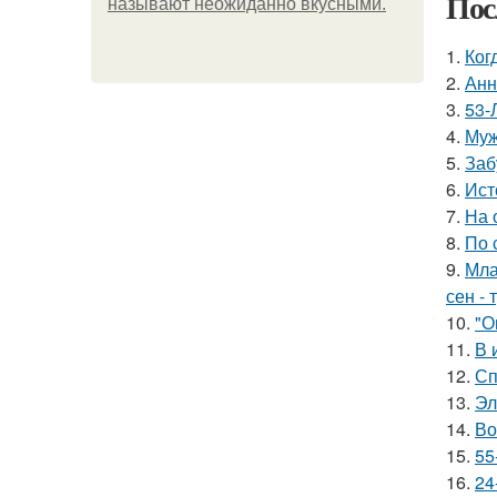
Пос
называют неожиданно вкусными.
1.
Ког
2.
Анн
3.
53-
4.
Муж
5.
Заб
6.
Ист
7.
На 
8.
По 
9.
Мла
сен - 
10.
"О
11.
В 
12.
Сп
13.
Эл
14.
Во
15.
55
16.
24