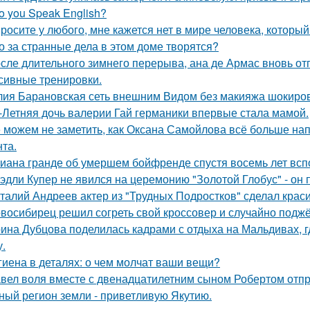
o you Speak English?
росите у любого, мне кажется нет в мире человека, который
о за странные дела в этом доме творятся?
сле длительного зимнего перерыва, ана де Армас вновь от
сивные тренировки.
ия Барановская сеть внешним Видом без макияжа шокиро
-Летняя дочь валерии Гай германики впервые стала мамой.
 можем не заметить, как Оксана Самойлова всё больше на
нта.
иана гранде об умершем бойфренде спустя восемь лет всп
эдли Купер не явился на церемонию "Золотой Глобус" - он 
талий Андреев актер из "Трудных Подростков" сделал кра
восибирец решил согреть свой кроссовер и случайно поджёг
ина Дубцова поделилась кадрами с отдыха на Мальдивах, 
.
гиена в деталях: о чем молчат ваши вещи?
вел воля вместе с двенадцатилетним сыном Робертом отпр
ный регион земли - приветливую Якутию.