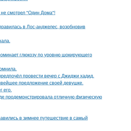
 не смотрел "Один Дома"!
правилась в Лос-анджелес, возобновив
вала.
поминает глюкозу по уровню шокирующего
омнила.
предпочёл провести вечер с Джиджи хадид.
сивейшее предложение своей девушке.
 его.
где продемонстрировала отличную физическую
авились в зимнее путешествие в самый