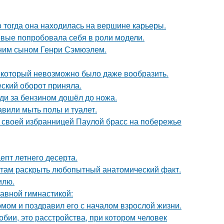
о тогда она находилась на вершине карьеры.
рвые попробовала себя в роли модели.
тним сыном Генри Сэмюэлем.
т, который невозможно было даже вообразить.
ский оборот приняла.
еди за бензином дошёл до ножа.
вили мыть полы и туалет.
 своей избранницей Паулой брасс на побережье
епт летнего десерта.
там раскрыть любопытный анатомический факт.
илю.
тавной гимнастикой:
мом и поздравил его с началом взрослой жизни.
бии, это расстройства, при котором человек