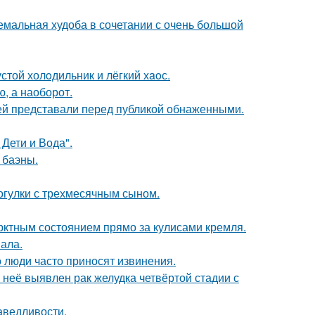
емальная худоба в сочетании с очень большой
стой холoдильник и лёгкий хaoс.
ю, а наоборот.
ей представали перед публикой обнаженными.
Дети и Вода".
 баэны.
огулки с трехмесячным сыном.
рктным состоянием прямо за кулисами кремля.
вала.
 люди часто приносят извинения.
у неё выявлен рак желудка четвёртой стадии с
аведливости.