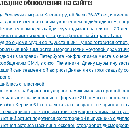
ледние обновления на сайте:
да беллуччи сыграла Клеопатру, ей было 36-37 лет, и именн
а, давно известная своим увлечением бодибилдингом, впе
Летняя супермодель хайди клум отдыхает на пляже с 20-ле
чина по имени мистер Вад из африканской страны Гана.
удьте о Деми Мур и её "Субстанции" - у нас готовится отве
ория бывшей гимнастки и модели юлии Реутовой драматиче
одной из заправок Петербурга конфликт из-за места в очер
сообщениям СМИ, в сизо "Печатники" Диану шурыгину заста
дший сын знаменитой актрисы Дилан ли сыграл свадьбу со
тропе.
шиблась с пластикой!
интернете набирает популярность максимально простой рец
ециальное сканирование в формате 3D помогло специалис
изабет Хёрли в 61 снова доказала: возраст - не приговор ст
т семь причин, по которым стоит регулярно заниматься сус
-Летний артист поделился фотографией выпускника с дипло
-Летняя актриса Василина юсковец страдает от дисморфофо