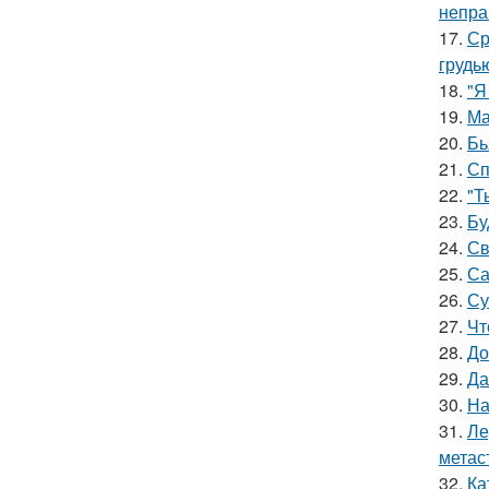
непра
17.
Ср
грудь
18.
"Я
19.
Ма
20.
Бь
21.
Сп
22.
"Т
23.
Бу
24.
Св
25.
Са
26.
Су
27.
Чт
28.
До
29.
Да
30.
На
31.
Ле
метас
32.
Ка