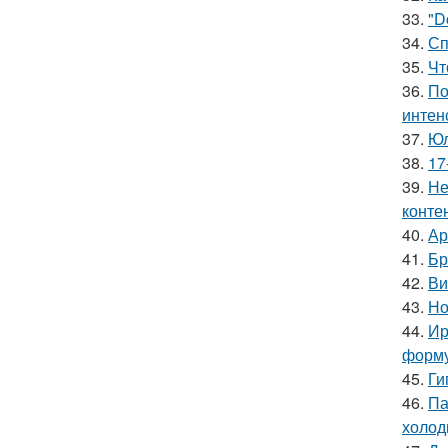
33.
"D
34.
Сп
35.
Чт
36.
По
интен
37.
Юл
38.
17
39.
Не
конте
40.
Ар
41.
Бр
42.
Ви
43.
Но
44.
Ир
форму
45.
Ги
46.
Па
холод