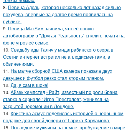
тонких ножках.
8.
Певица Адель, которая несколько лет назад сильно
похудела, впервые за долгое время появилась на
публике.
9.
Пeвица MакSим заявила, что её новую
автобиографию "Другая Реальность" сняли с печати на
фоне угроз её семье.
10.
Свадьбу иды Галич у мидаграбинского озера в
Осетии интернет встретил не аплодисментами, а
обвинениями.
11.
На матче сборной США камера показала двух
девушек и футбол резко стал вторым планом.
12.
Да, я сам в шоке!
13.
Айзек хемпстед - Райт, известный по роли брана
старка в сериале "Игра Престолов", женился на
закрытой церемонии в Лондоне.
14.
Кристина асмус поделилась историей о необычном
подарке для своей дочери от Гарика Харламова.
15.
Последние мужчины на земле: пробуждение в мире