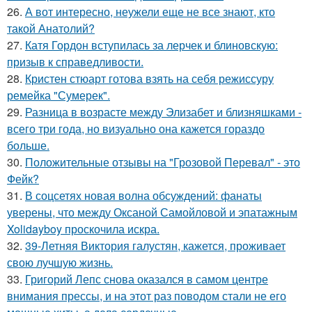
26.
А вот интересно, неужели еще не все знают, кто
такой Анатолий?
27.
Катя Гордон вступилась за лерчек и блиновскую:
призыв к справедливости.
28.
Кристен стюарт готова взять на себя режиссуру
ремейка "Сумерек".
29.
Разница в возрасте между Элизабет и близняшками -
всего три года, но визуально она кажется гораздо
больше.
30.
Положительные отзывы на "Грозовой Перевал" - это
Фейк?
31.
В соцсетях новая волна обсуждений: фанаты
уверены, что между Оксаной Самойловой и эпатажным
Xolidayboy проскочила искра.
32.
39-Летняя Виктория галустян, кажется, проживает
свою лучшую жизнь.
33.
Григорий Лепс снова оказался в самом центре
внимания прессы, и на этот раз поводом стали не его