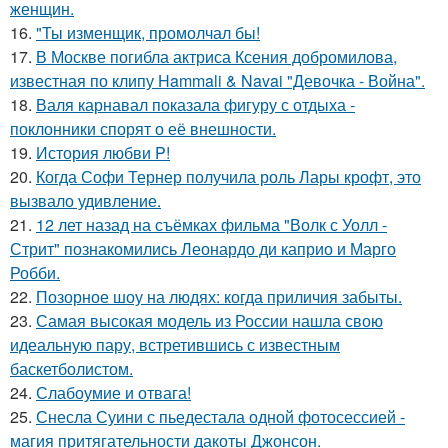
женщин.
16.
"Ты изменщик, промолчал бы!
17.
В Москве погибла актриса Ксения добромилова,
известная по клипу Hammali & Navai "Девочка - Война".
18.
Валя карнавал показала фигуру с отдыха -
поклонники спорят о её внешности.
19.
История любви P!
20.
Когда Софи Тернер получила роль Лары крофт, это
вызвало удивление.
21.
12 лет назад на съёмках фильма "Волк с Уолл -
Стрит" познакомились Леонардо ди каприо и Марго
Робби.
22.
Позорное шоу на людях: когда приличия забыты.
23.
Самая высокая модель из России нашла свою
идеальную пару, встретившись с известным
баскетболистом.
24.
Слабоумие и отвага!
25.
Снесла Суини с пьедестала одной фотосессией -
магия притягательности дакоты Джонсон.