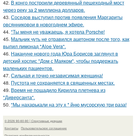
42.
В конго построили деревянный пешеходный мост
через реку за 2 миллиона долларов.
43.
Соседов выступил против появления Маргариты
овсянниковои в новогоднем эфире.
44.
"Ты меня не уважаешь, я хотела Porsche!
45.
Мальчик чуть не отравился ацетоном после того, как
выпил лимонад "Aloe Vera".
46.
Накануне нового года Юра Борисов заглянул в
детский хоспис "Дом с Маяком", чтобы поддержать
маленьких пациентов.
47.
Сильная и точно независимая женщина!
48.
Пустота не сохраняется в священных местах.
49.
Время не пощадило Кирилла плетнева из
"Диверсанта".
50.
"Мы нахарькали на эту х * йню мусорскую три раза!
© 2026 90-60-90 | Спортивные девушки
Контакты
Пользовательское соглашение
Политика конфидециальности