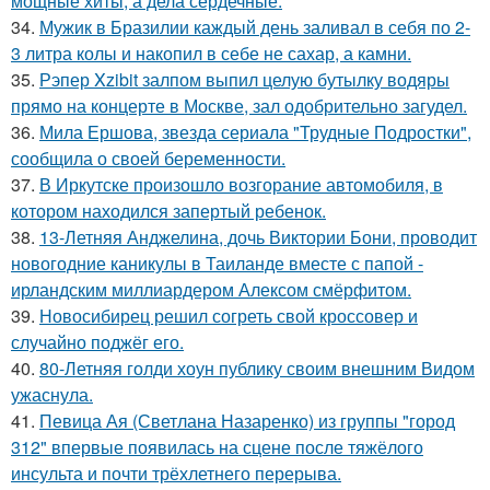
мощные хиты, а дела сердечные.
34.
Мужик в Бразилии каждый день заливал в себя по 2-
3 литра колы и накопил в себе не сахар, а камни.
35.
Рэпер Xzibit залпом выпил целую бутылку водяры
прямо на концерте в Москве, зал одобрительно загудел.
36.
Мила Ершова, звезда сериала "Трудные Подростки",
сообщила о своей беременности.
37.
В Иркутске произошло возгорание автомобиля, в
котором находился запертый ребенок.
38.
13-Летняя Анджелина, дочь Виктории Бони, проводит
новогодние каникулы в Таиланде вместе с папой -
ирландским миллиардером Алексом смёрфитом.
39.
Новосибирец решил согреть свой кроссовер и
случайно поджёг его.
40.
80-Летняя голди хоун публику своим внешним Видом
ужаснула.
41.
Певица Ая (Светлана Назаренко) из группы "город
312" впервые появилась на сцене после тяжёлого
инсульта и почти трёхлетнего перерыва.