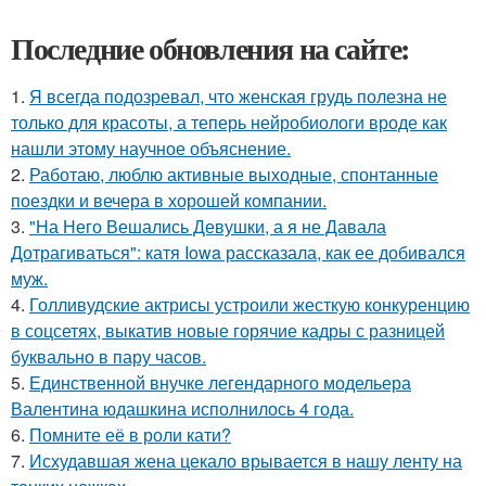
Последние обновления на сайте:
1.
Я всегда подозревал, что женская грудь полезна не
только для красоты, а теперь нейробиологи вроде как
нашли этому научное объяснение.
2.
Работаю, люблю активные выходные, спонтанные
поездки и вечера в хорошей компании.
3.
"На Него Вешались Девушки, а я не Давала
Дотрагиваться": катя Iowa рассказала, как ее добивался
муж.
4.
Голливудские актрисы устроили жесткую конкуренцию
в соцсетях, выкатив новые горячие кадры с разницей
буквально в пару часов.
5.
Единственной внучке легендарного модельера
Валентина юдашкина исполнилось 4 года.
6.
Помните её в роли кати?
7.
Исхудавшая жена цекало врывается в нашу ленту на